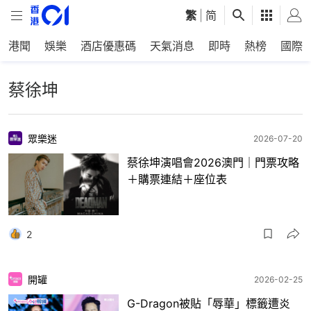
繁
|
简
港聞
娛樂
酒店優惠碼
天氣消息
即時
熱榜
國際
蔡徐坤
眾樂迷
2026-07-20
蔡徐坤演唱會2026澳門｜門票攻略
＋購票連結＋座位表
2
開罐
2026-02-25
G-Dragon被貼「辱華」標籤遭炎