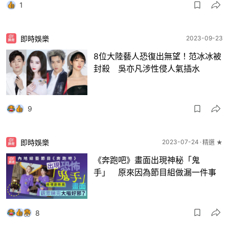
1
即時娛樂
2023-09-23
8位大陸藝人恐復出無望！范冰冰被
封殺 吳亦凡涉性侵人氣插水
9
即時娛樂
2023-07-24
精選 ★
《奔跑吧》畫面出現神秘「鬼
手」 原來因為節目組做漏一件事
8