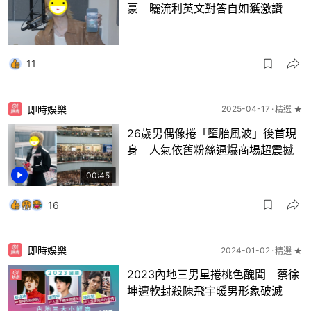
豪 曬流利英文對答自如獲激讚
11
即時娛樂
2025-04-17
精選 ★
26歲男偶像捲「墮胎風波」後首現
身 人氣依舊粉絲逼爆商場超震撼
00:45
16
即時娛樂
2024-01-02
精選 ★
2023內地三男星捲桃色醜聞 蔡徐
坤遭軟封殺陳飛宇暖男形象破滅