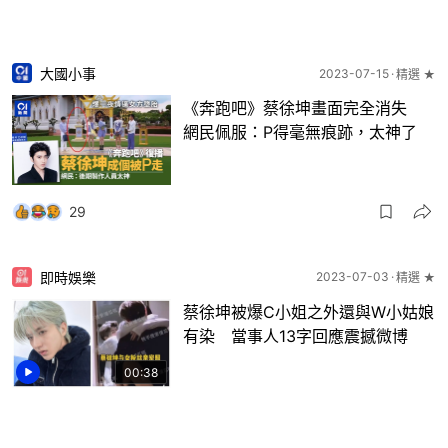
大國小事
2023-07-15
精選 ★
《奔跑吧》蔡徐坤畫面完全消失
網民佩服：P得毫無痕跡，太神了
29
即時娛樂
2023-07-03
精選 ★
蔡徐坤被爆C小姐之外還與W小姑娘
有染 當事人13字回應震撼微博
00:38
22