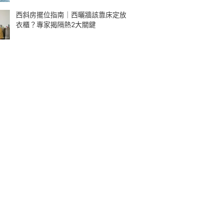
西斜房擺位指南｜西曬牆該靠床定放
衣櫃？專家揭隔熱2大關鍵