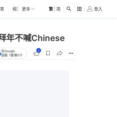
育
經濟
更多
01深圳
繁
觀點
|
简
健康
好食玩飛
登入
女
年不喊Chinese
8
在Google
追蹤《香港01》