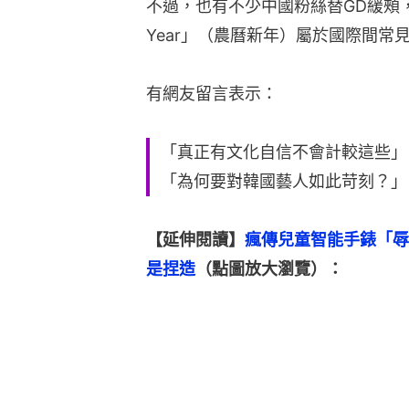
不過，也有不少中國粉絲替GD緩頰，認
Year」（農曆新年）屬於國際間常
有網友留言表示：
「真正有文化自信不會計較這些」
「為何要對韓國藝人如此苛刻？」
【延伸閱讀】
瘋傳兒童智能手錶「辱
是捏造
（點圖放大瀏覽）：