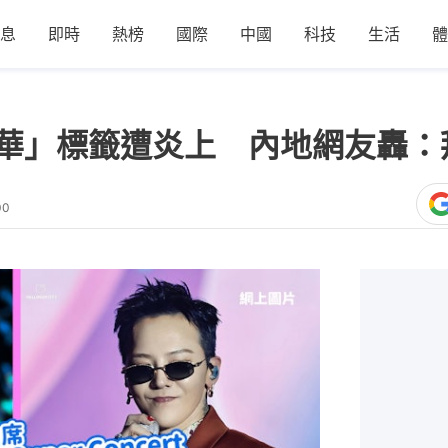
息
即時
熱榜
國際
中國
科技
生活
體
「辱華」標籤遭炎上 內地網友轟：拜
00