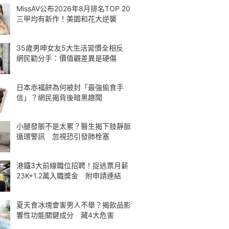
MissAV公布2026年8月排名TOP 20
三甲均有新作！美園和花大逆襲
35歲男呻女友5大生活習慣全相反
網民勸分手：價值觀差異是硬傷
日本赤福餅為何被封「最強偷食手
信」？網民揭背後暗黑趣聞
小腿發脹不是太累？醫生揭下肢靜脈
循環警訊 忽視恐引發肺栓塞
港鐵3大前線職位招聘！捉逃票月薪
23K+1.2萬入職獎金 附申請連結
夏天食冰塊會害男人不舉？揭飲品影
響性功能關鍵成分 藏4大危害