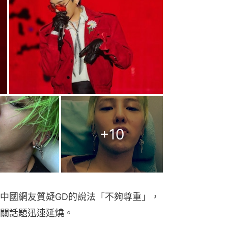
+
10
中國網友質疑GD的說法「不夠尊重」，
關話題迅速延燒。