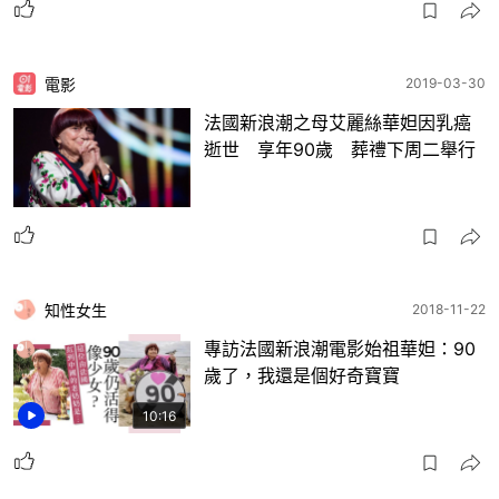
電影
2019-03-30
法國新浪潮之母艾麗絲華妲因乳癌
逝世 享年90歲 葬禮下周二舉行
知性女生
2018-11-22
專訪法國新浪潮電影始祖華妲：90
歲了，我還是個好奇寶寶
10:16