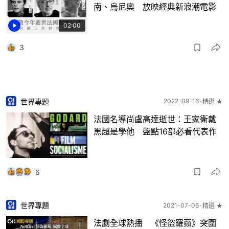
南、烏尼奧 放映經典新浪潮電影
02:00
3
世界專題
2022-09-16
精選 ★
法國名導尚盧高達逝世：王家衛戴
黑超是學他 盤點16部必看代表作
6
世界專題
2021-07-06
精選 ★
法劇全球熱播 《怪盜羅蘋》突圍