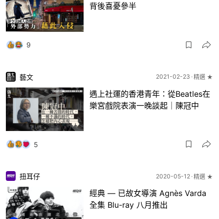
背後喜憂參半
9
藝文
2021-02-23
精選 ★
遇上社運的香港青年：從Beatles在
樂宮戲院表演一晚談起｜陳冠中
5
扭耳仔
2020-05-12
精選 ★
經典 — 已故女導演 Agnès Varda
全集 Blu-ray 八月推出