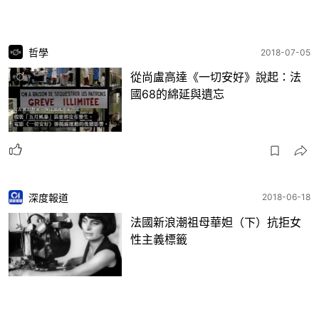
哲學
2018-07-05
從尚盧高達《一切安好》說起：法
國68的綿延與遺忘
深度報道
2018-06-18
法國新浪潮祖母華妲（下）抗拒女
性主義標籤