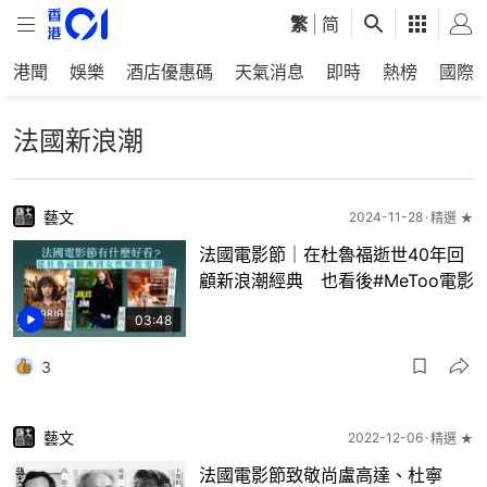
繁
|
简
港聞
娛樂
酒店優惠碼
天氣消息
即時
熱榜
國際
法國新浪潮
藝文
2024-11-28
精選 ★
法國電影節｜在杜魯福逝世40年回
顧新浪潮經典 也看後#MeToo電影
03:48
3
藝文
2022-12-06
精選 ★
法國電影節致敬尚盧高達、杜寧