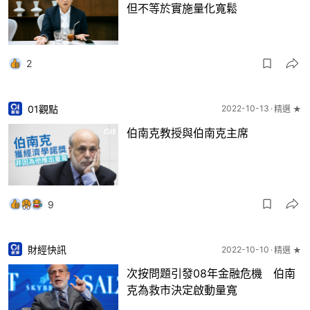
但不等於實施量化寬鬆
2
01觀點
2022-10-13
精選 ★
伯南克教授與伯南克主席
9
財經快訊
2022-10-10
精選 ★
次按問題引發08年金融危機 伯南
克為救市決定啟動量寬