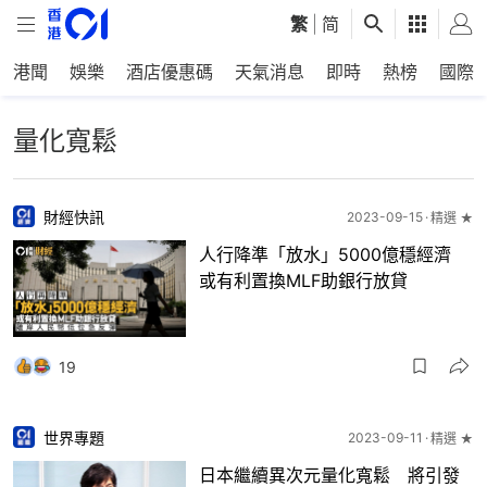
繁
|
简
港聞
娛樂
酒店優惠碼
天氣消息
即時
熱榜
國際
量化寬鬆
財經快訊
2023-09-15
精選 ★
人行降準「放水」5000億穩經濟
或有利置換MLF助銀行放貸
19
世界專題
2023-09-11
精選 ★
日本繼續異次元量化寬鬆 將引發