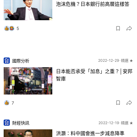
泡沫危機？日本銀行前高層這樣答
5
國際分析
2022-12-29
精選 ★
日本能否承受「加息」之重？│安邦
智庫
7
財經快訊
2022-12-19
精選 ★
洪灝：料中國會進一步減息降準