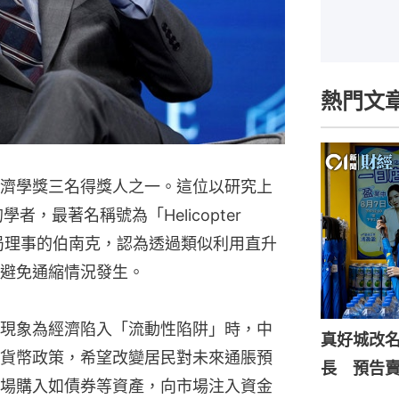
熱門文
濟學獎三名得獎人之一。這位以研究上
，最著名稱號為「Helicopter 
儲局理事的伯南克，認為透過類似利用直升
避免通縮情況發生。
現象為經濟陷入「流動性陷阱」時，中
真好城改
貨幣政策，希望改變居民對未來通脹預
長 預告
場購入如債券等資產，向市場注入資金