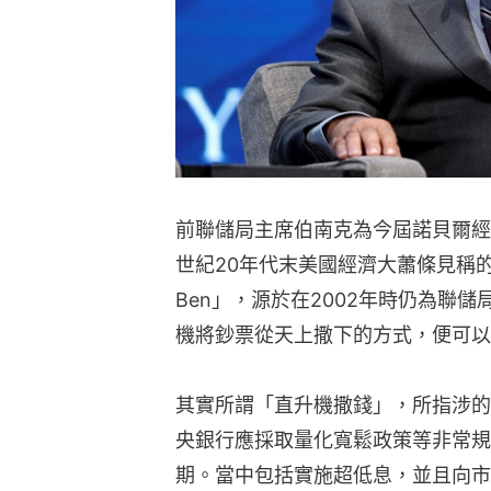
前聯儲局主席伯南克為今屆諾貝爾經
世紀20年代末美國經濟大蕭條見稱的學者
Ben」，源於在2002年時仍為聯
機將鈔票從天上撒下的方式，便可以
其實所謂「直升機撒錢」，所指涉的
央銀行應採取量化寬鬆政策等非常規
期。當中包括實施超低息，並且向市