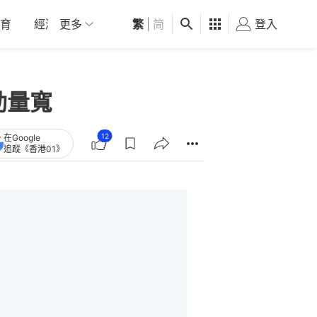
育
經濟
更多
01深圳
繁
觀點
|
简
健康
好食玩飛
登入
女
動量寬
12
在Google
追蹤《香港01》