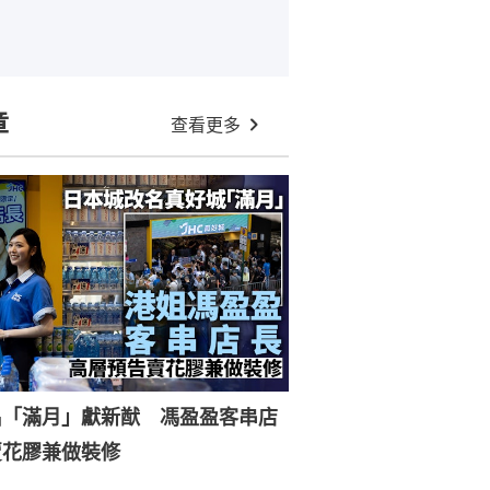
章
查看更多
名「滿月」獻新猷 馮盈盈客串店
賣花膠兼做裝修