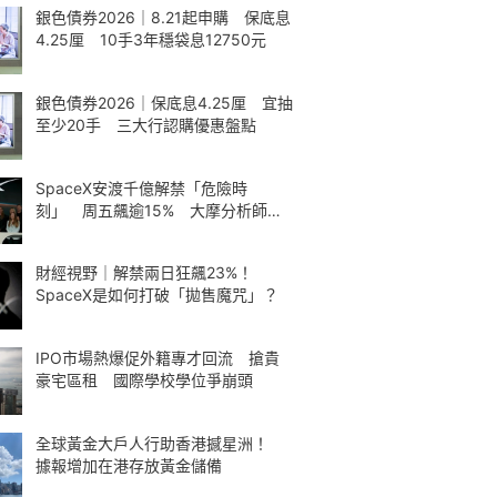
銀色債券2026｜8.21起申購 保底息
4.25厘 10手3年穩袋息12750元
銀色債券2026｜保底息4.25厘 宜抽
至少20手 三大行認購優惠盤點
SpaceX安渡千億解禁「危險時
刻」 周五飆逾15% 大摩分析師神
準
財經視野｜解禁兩日狂飆23%！
SpaceX是如何打破「拋售魔咒」？
IPO市場熱爆促外籍專才回流 搶貴
豪宅區租 國際學校學位爭崩頭
全球黃金大戶人行助香港撼星洲！
據報增加在港存放黃金儲備