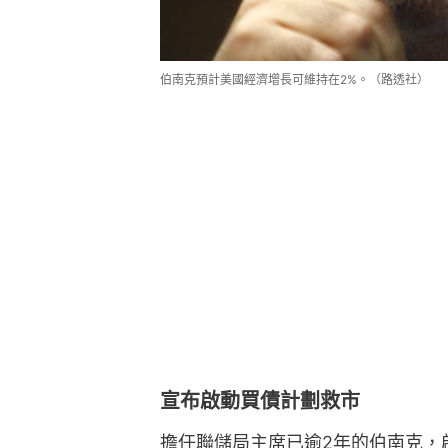
伯南克預計美國經濟增長可維持在2%。（路透社）
宣布啟動買債計劃救市
擔任聯儲局主席已逾2年的伯南克，