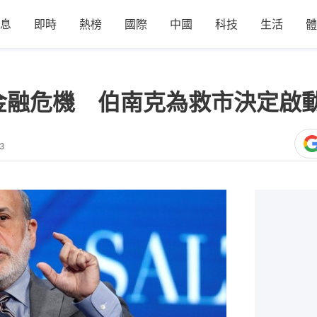
息
即時
熱榜
國際
中國
科技
生活
體
金融危機 伯南克為救市決定啟
53