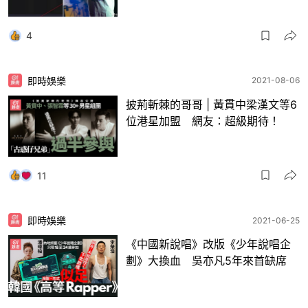
4
即時娛樂
2021-08-06
披荊斬棘的哥哥 | 黃貫中梁漢文等6
位港星加盟 網友：超級期待！
11
即時娛樂
2021-06-25
《中國新說唱》改版《少年說唱企
劃》大換血 吳亦凡5年來首缺席