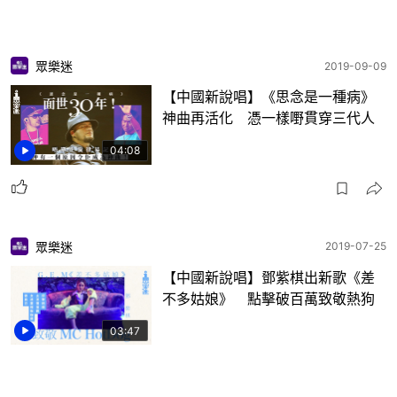
眾樂迷
2019-09-09
【中國新說唱】《思念是一種病》
神曲再活化 憑一樣嘢貫穿三代人
04:08
眾樂迷
2019-07-25
【中國新說唱】鄧紫棋出新歌《差
不多姑娘》 點擊破百萬致敬熱狗
03:47