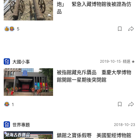
炮」 緊急入藏博物館後被證為仿
品
5
大國小事
2019-10-15
精選 ★
被指館藏充斥贗品 重慶大學博物
館開館一星期後突閉館
1
世界專題
2018-10-23
鎮館之寶係假嘢 美國聖經博物館