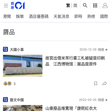
繁
|
简
港聞
娛樂
酒店優惠碼
天氣消息
即時
熱榜
國際
贗品
大國小事
2025-12-29
精選 ★
故宮出借米芾行書三札被疑是印刷
品 江西博物馆：展品是原件
3
藝文中國
2022-05-25
精選 ★
山東廢品堆驚現「康熙紅衣大