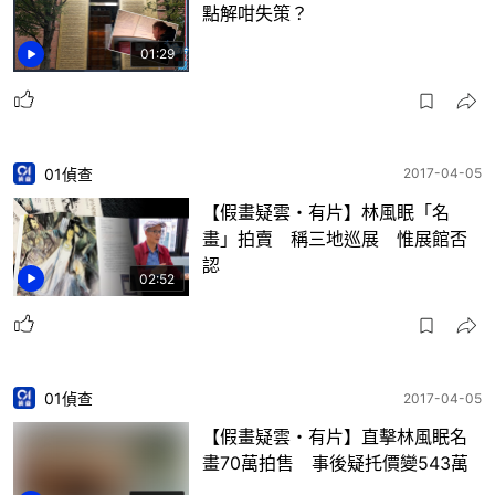
點解咁失策？
01:29
01偵查
2017-04-05
【假畫疑雲・有片】林風眠「名
畫」拍賣 稱三地巡展 惟展館否
認
02:52
01偵查
2017-04-05
【假畫疑雲・有片】直擊林風眠名
畫70萬拍售 事後疑托價變543萬