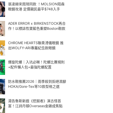
張凌赫宋雨琦同款 ！MOLSION陌森
眼鏡攻港 定價親民最平$748入手
ADER ERROR x BIRKENSTOCK再合
作！以標誌性寶藍色重塑Boston鞋款
CHROME HEARTS聯乘溥儀眼鏡 推
出WOLFY-ARI專屬紀念款眼鏡
爆旋陀螺｜入坑必睇！陀螺比賽規則
+配件懶人包+最強陀螺配置
防水鞋推薦2026｜雨季殺到拒絕濕腳
HOKA/Gore-Tex等10款型格之選
湯告魯斯新戲《挖掘者》演古怪首
富！江詩丹頓Overseas金錶成焦點