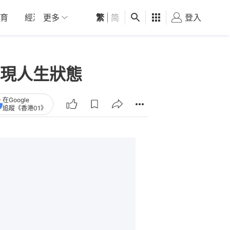
育
經濟
更多
01深圳
繁
觀點
|
简
健康
好食玩飛
登入
女
現人生狀態
在Google
追蹤《香港01》