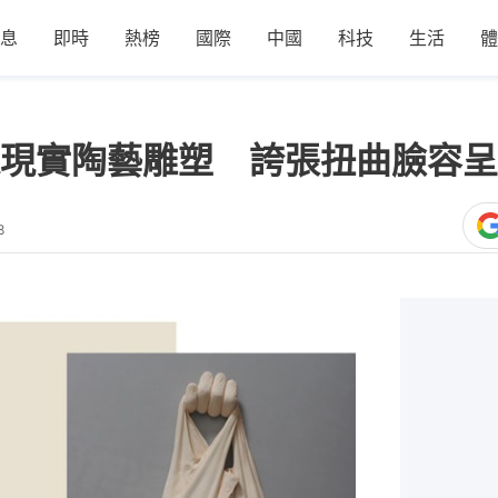
息
即時
熱榜
國際
中國
科技
生活
體
現實陶藝雕塑 誇張扭曲臉容呈
8