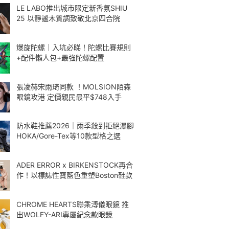
LE LABO推出城市限定新香氛SHIU
25 以靜謐木質調致敬北京四合院
爆旋陀螺｜入坑必睇！陀螺比賽規則
+配件懶人包+最強陀螺配置
張凌赫宋雨琦同款 ！MOLSION陌森
眼鏡攻港 定價親民最平$748入手
防水鞋推薦2026｜雨季殺到拒絕濕腳
HOKA/Gore-Tex等10款型格之選
ADER ERROR x BIRKENSTOCK再合
作！以標誌性寶藍色重塑Boston鞋款
CHROME HEARTS聯乘溥儀眼鏡 推
出WOLFY-ARI專屬紀念款眼鏡