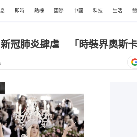
息
即時
熱榜
國際
中國
科技
生活
體
2020】新冠肺炎肆虐 「時裝界奧
8