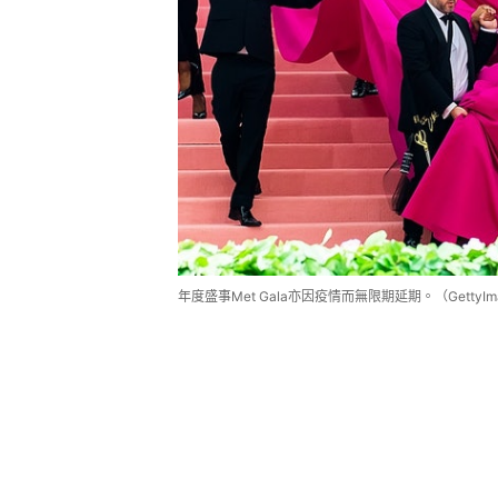
年度盛事Met Gala亦因疫情而無限期延期。（GettyIm