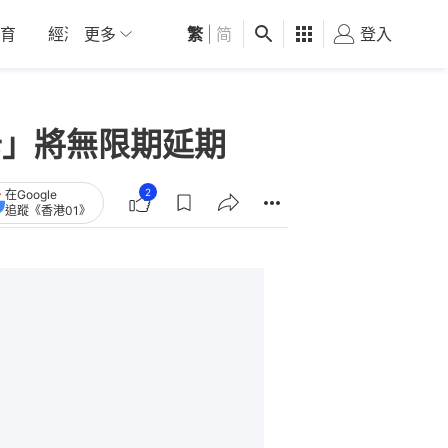
育
經濟
更多
01深圳
繁
觀點
|
简
健康
好食玩飛
登入
女
斯卡」將無限期延期
2
在Google
追蹤《香港01》