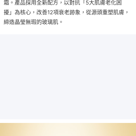
霜。產品採用全新配方，以對抗「5大肌膚老化困
擾」為核心，改善12項衰老跡象，從源頭重塑肌膚，
締造晶瑩無瑕的玻璃肌。