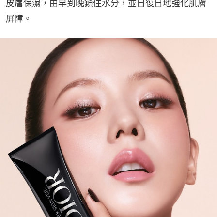
皮層保濕，由早到晚鎖住水分，並日復日地強化肌膚
屏障。