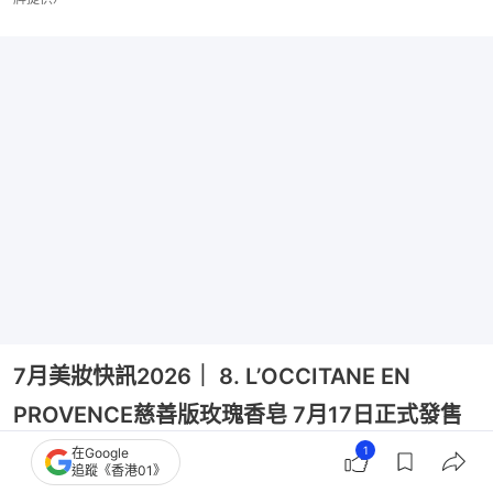
7月美妝快訊2026｜ 8. L’OCCITANE EN
PROVENCE慈善版玫瑰香皂 7月17日正式發售
1
在Google
L’OCCITANE50 週年之際，推出全新「慈善版玫瑰香
追蹤《香港01》