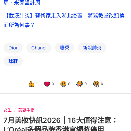
周、米蘭設計周
【武漢肺炎】藝術家走入湖北疫區 將舊教堂改頭換
面所為何事？
Dior
Chanel
聯乘
新冠肺炎
球鞋
1
0
0
0
0
女生
美容手帳
7月美妝快訊2026｜16大值得注意：
L’Oréal多個品牌香港官網將停用