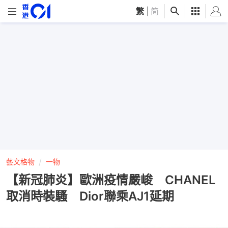
繁
|
简
藝文格物
一物
【新冠肺炎】歐洲疫情嚴峻 CHANEL
取消時裝騷 Dior聯乘AJ1延期