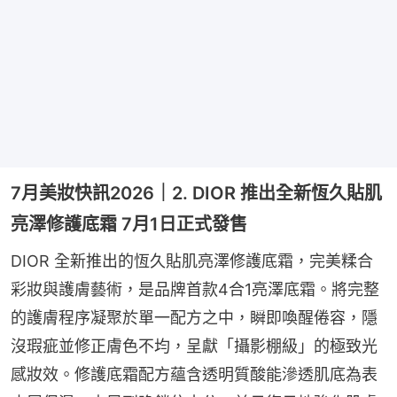
7月美妝快訊2026｜2. DIOR 推出全新恆久貼肌
亮澤修護底霜 7月1日正式發售
DIOR 全新推出的恆久貼肌亮澤修護底霜，完美糅合
彩妝與護膚藝術，是品牌首款4合1亮澤底霜。將完整
的護膚程序凝聚於單一配方之中，瞬即喚醒倦容，隱
沒瑕疵並修正膚色不均，呈獻「攝影棚級」的極致光
感妝效。修護底霜配方蘊含透明質酸能滲透肌底為表