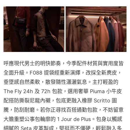
呼應現代男士的明快節奏，今季配件材質與實用度皆
全面升級。F088 提袋經重新演繹，改採全新麂皮，
垂墜感自然柔軟，散發隨性瀟灑氣息。主打輕盈的 
The Fly 24h 及 72h 包款，選用奢華 Piuma 小牛皮
配搭防撕裂尼龍內襯，包底更融入橡膠 Scritto 圖
騰，防刮耐磨。若你正尋找百搭通勤包款，不妨留意
大膽重塑公事包輪廓的 1 Jour de Plus。包身以觸感
細膩的 Seta 皮革製成，堅挺而不僵硬，輕鬆融入多