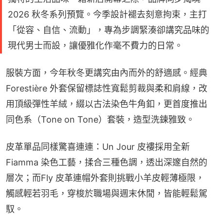
2026 秋冬系列預覽。今季設計褪去刻意拘束，主打
「從容、自信、流動」，專為步調緊湊卻講究品味的
現代男士而設，讓優雅化作毫不費力的日常。
服裝方面，今年秋冬更講究由內而外的舒適感。經典 
Forestière 外套保留標誌性寬鬆剪裁與柔和肩線，改
用頂級彈性羊絨，綴以古法染色牛角釦，更首度推出
同色系（Tone on Tone）套裝，造型洗鍊雅致。
皮革單品同樣驚喜連連：Un Jour 皮褸採用全新 
Fiamma 染色工藝，揉合三種色調，透出深邃自然的
層次；而Fly 皮革連帽外套則挑戰小羊皮輕薄極限，
觸感輕若羽毛，穿梭於職場與週末休閒，皆能輕鬆駕
馭。