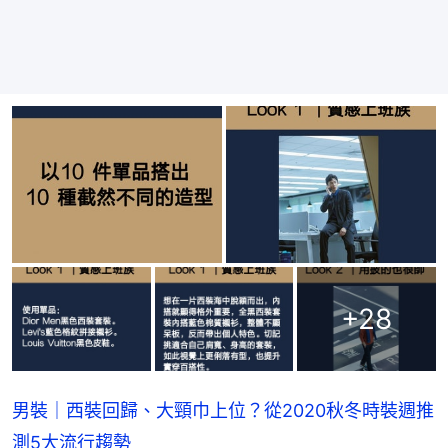
+
28
男裝｜西裝回歸、大頸巾上位？從2020秋冬時裝週推
測5大流行趨勢