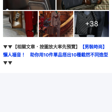
+
38
▼▼【相關文章．按圖放大率先預覽】
【男裝時尚】
懶人福音！　助你用10件單品搭出10種截然不同造型
▼▼