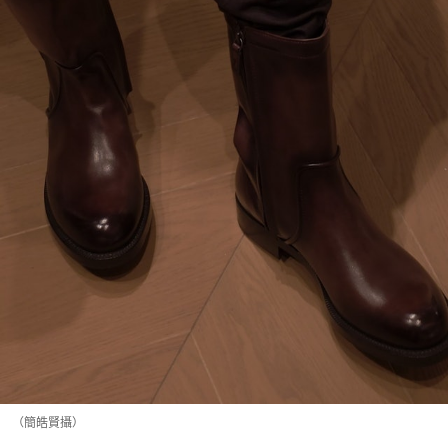
（簡皓賢攝）