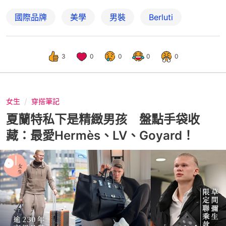
國際品牌
美學
男裝
Berluti
3
0
0
0
0
女生
穿搭筆記
夏蘭特私下是精緻男孩 盤點手袋收
藏：最愛Hermès、LV、Goyard！