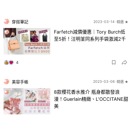
穿搭筆記
2023-03-14
精選 ★
Farfetch減價優惠｜Tory Burch低
至5折！汪明荃同系列手袋激減2千
4
美容手帳
2023-03-06
精選 ★
8款櫻花香水推介 瓶身都散發浪
漫！Guerlain精緻、L'OCCITANE甜
美
4