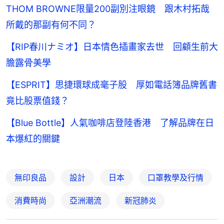
THOM BROWNE限量200副別注眼鏡 跟木村拓哉
所戴的那副有何不同？
【RIP春川ナミオ】日本情色插畫家去世 回顧生前大
膽露骨美學
【ESPRIT】思捷環球成毫子股 厚如電話簿品牌舊書
竟比股票值錢？
【Blue Bottle】人氣咖啡店登陸香港 了解品牌在日
本爆紅的關鍵
無印良品
設計
日本
口罩教學及行情
消費時尚
亞洲潮流
新冠肺炎