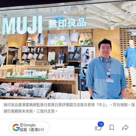
無印良品香港業務總監黃日豪黃日豪評價圓方店首月表現「中上」，符合預期，強
調仍需觀察未來兩、三個月走勢。
15
在Google
一號店首月表現「中上」 擬推便當、飯糰
追蹤《香港01》