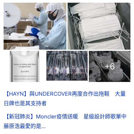
+
6
【HAYN】與UNDERCOVER再度合作出拖鞋 大量
日牌也是其支持者
【新冠肺炎】Moncler疫情送暖 星級設計師歌單中
藤原浩最愛的是…