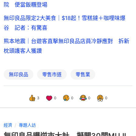
院 便當飯糰登場
無印良品限定2大美食｜$18起！雪糕撻＋咖哩味爆
谷 記者：有驚喜
熊本地震｜台遊客直擊無印良品店員冷靜應對 拆新
枕頭護客人獲讚
無印良品
零售市道
零售業
3
0
0
0
0
經濟
專題人訪
無印良品曝逆市大計 擬開30間MUJI