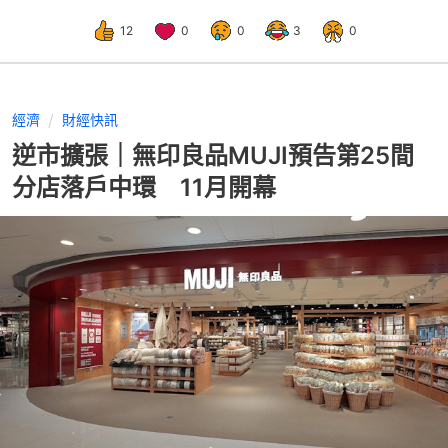
12
0
0
3
0
經濟
財經快訊
逆市擴張｜無印良品MUJI預告第25間
分店落戶中環 11月開幕