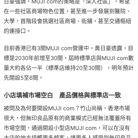
日豪強調，MUJI com的策略是「深入社區」，希望
在一些社區商場物色位置，甚至進一步發展到醫院、
大學，首階段會挑選社區商場、街鋪，甚至交通樞紐
的連接口。
目前香港已有3間MUJI com營運中。黃日豪透露，目
標是2030年前增至30間，屆時標準店與MUJI com數
量大約各佔一半（標準店維持20至30間），明年預計
先開設5至6間。
小店填補市場空白 產品價格與標準店一致
被問及為何要開設MUJI com？竹山尚稱，香港市場
很大，但無印良品原有的商業模式已經無法覆蓋所有
市場空間，通過開設小型店MUJI com，可以在沒有
大店的地方接觸更多顧客，讓更多人感受到無印良品