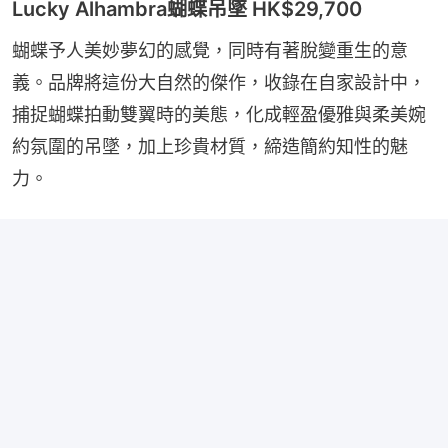
Lucky Alhambra蝴蝶吊墜 HK$29,700
蝴蝶予人美妙夢幻的感覺，同時有著脫變重生的意
義。品牌將這份大自然的傑作，收錄在自家設計中，
捕捉蝴蝶拍動雙翼時的美態，化成輕盈優雅與柔美婉
約氛圍的吊墜，加上珍貴材質，締造簡約知性的魅
力。