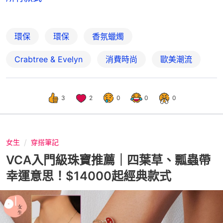
環保
環保
香氛蠟燭
Crabtree & Evelyn
消費時尚
歐美潮流
3
2
0
0
0
女生
穿搭筆記
VCA入門級珠寶推薦｜四葉草、瓢蟲帶
幸運意思！$14000起經典款式