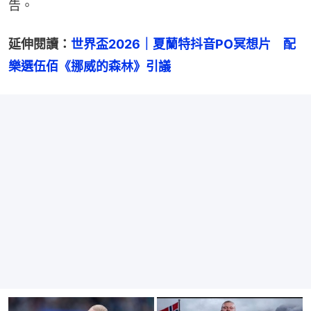
告。
延伸閱讀：
世界盃2026｜夏蘭特抖音PO冥想片　配
樂選伍佰《挪威的森林》引議