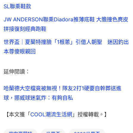
SL聯乘鞋款
JW ANDERSON聯乘Diadora推薄底鞋 大膽撞色麂皮
拼接復刻經典跑鞋
世界盃｜夏蘭特撞臉「1根蔥」引億人朝聖 迷因釣出
本尊傻眼親回
延伸閱讀：
哈蘭德大空檔竟被無視！隊友2打1硬要自幹葬送進
球，挪威球迷氣炸：有夠自私
【本文獲「
COOL潮流生活網
」授權轉載。】