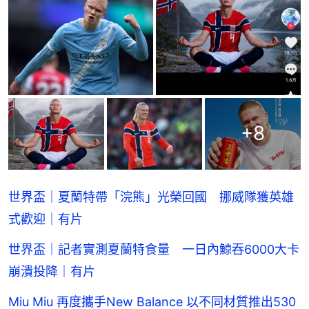
+
8
世界盃｜夏蘭特帶「浣熊」光榮回國 挪威隊獲英雄
式歡迎｜有片
世界盃｜記者實測夏蘭特食量 一日內鯨吞6000大卡
崩潰投降｜有片
Miu Miu 再度攜手New Balance 以不同材質推出530