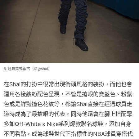
5. 經典美式復古（IG@shai）
在Shai的打扮中很常出現街頭風格的裝扮，而他也會
運用各樣繽紛配色呈現，不管是搶眼的寶藍色、粉紫
色或是鮮豔撞色花紋等，都讓Shai直接在經過球員走
道時成為了最搶眼的代表，同時他還會在腳上搭配眾
多如Off-White x Nike系列爆款聯名球鞋，添加自身
不同看點，成為球鞋世代下指標性的NBA球員穿搭代