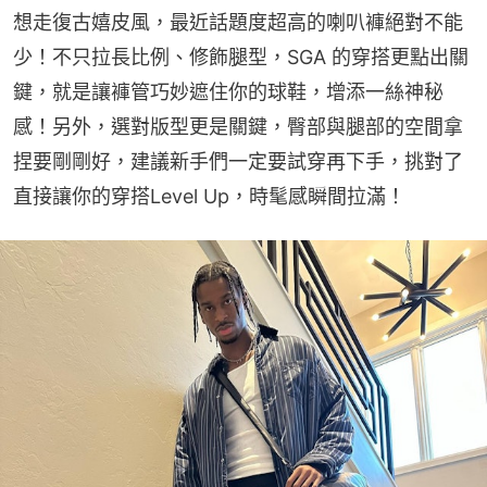
想走復古嬉皮風，最近話題度超高的喇叭褲絕對不能
少！不只拉長比例、修飾腿型，SGA 的穿搭更點出關
鍵，就是讓褲管巧妙遮住你的球鞋，增添一絲神秘
感！另外，選對版型更是關鍵，臀部與腿部的空間拿
捏要剛剛好，建議新手們一定要試穿再下手，挑對了
直接讓你的穿搭Level Up，時髦感瞬間拉滿！