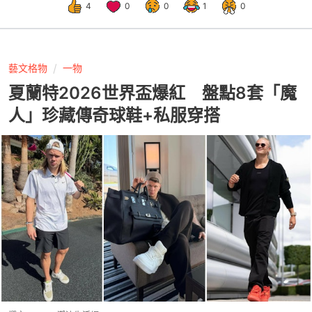
4
0
0
1
0
藝文格物
一物
夏蘭特2026世界盃爆紅 盤點8套「魔
人」珍藏傳奇球鞋+私服穿搭