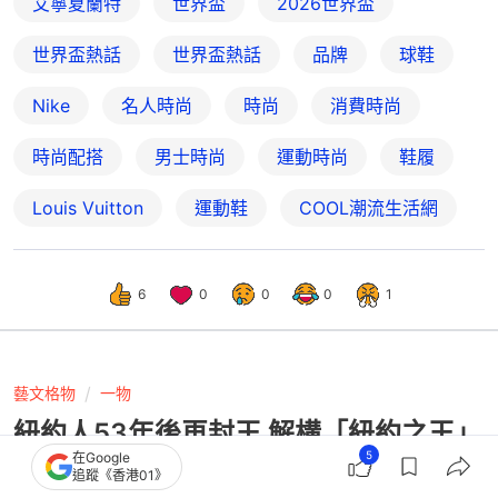
艾寧夏蘭特
世界盃
2026世界盃
世界盃熱話
世界盃熱話
品牌
球鞋
Nike
名人時尚
時尚
消費時尚
時尚配搭
男士時尚
運動時尚
鞋履
Louis Vuitton
運動鞋
COOL潮流生活網
6
0
0
0
1
藝文格物
一物
紐約人53年後再封王 解構「紐約之王」
5
在Google
Jalen Brunson高級穿搭美學
追蹤《香港01》