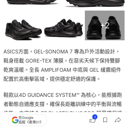
+
2
ASICS方面，GEL-SONOMA 7 專為戶外活動設計，
鞋身搭載 GORE-TEX 薄膜，在惡劣天候下保持雙腳
乾爽溫暖。全長 AMPLIFOAM 中底與 GEL 緩震組件
配置於高衝擊區域，提供穩定舒適的保護。
鞋款以4D GUIDANCE SYSTEM™ 為核心，能根據跑
者動態自適應支撐，確保長距離訓練中的平衡與流暢
步態。中底結合 FF BLAST™ PLUS ECO 輕量環保緩
3
在Google
震材質與 PureGEL™ 技術，帶來柔軟承托與高效衝擊
追蹤《香港01》