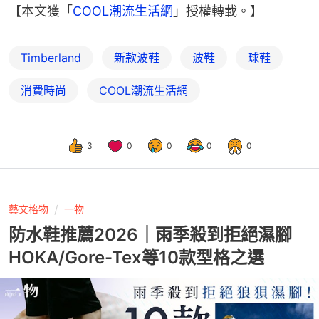
【本文獲「
COOL潮流生活網
」授權轉載。】
Timberland
新款波鞋
波鞋
球鞋
消費時尚
COOL潮流生活網
3
0
0
0
0
藝文格物
一物
防水鞋推薦2026｜雨季殺到拒絕濕腳
HOKA/Gore-Tex等10款型格之選