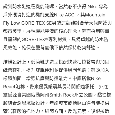
說到防水鞋這種機能範疇，當然亦不少得 Nike 專為
戶外環境打造的機能支線Nike ACG ，其Mountain 
Fly Low GORE-TEX SE男裝運動鞋融合全天候防護與
都市美學，展現機能裝備的核心理念。鞋面採用輕量
且堅韌的GORE-TEX®專利材質，具備卓越的防水防
風效能，確保在嚴苛氣候下依然保持乾爽舒適。
結構設計上，低筒靴式造型搭配快速抽拉繫帶與加固
織帶鞋孔，提升穿脫便利並提供穩固包覆；鞋頭加入
橡膠加固，增強抗磨與防撞能力。中底搭載Nike 
React泡棉，帶來優異緩震與長時間舒適承托。外底
靈感源自美國俄勒岡州Smith Rock州立公園，黏性橡
膠結合深層坑紋設計，無論城市或崎嶇山徑皆能提供
攀岩鞋般的抓地力。細節方面，反光元素、後跟拉環