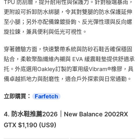
TPU 防刮層，提升耐用性與保護力。針對極端暴雨，
更附設可拆卸防水綁腿，令其對雙腿的防水保護延伸
至小腿；另外亦配備鎳鍍掛鉤、反光彈性環與反向螺
旋拉鍊，兼具便利與低光可視性。
穿著體驗方面，快速繫帶系統與防砂石鞋舌確保穩固
貼合，柔軟聚酯纖維內襯與 EVA 緩震鞋墊提供舒適承
托。外底選用Oakley訂製的軍用級Vibram®橡膠，具
備卓越抓地力與耐磨性，適合戶外探索與日常通勤。
立即購買：
Farfetch
4. 防水鞋推薦2026｜New Balance 2002RX
GTX $1,190 (US9)