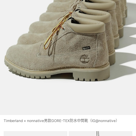
Timberland × nonnative男款GORE-TEX防水中筒靴（IG@nonnative）