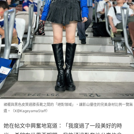
裙襬與黑色皮質過膝長靴之間的「絕對領域」，讓影山優佳的完美身材比例一覽無
遺。（X@KageyamaStaff）
她在帖文中興奮地寫道：「我度過了一段美好的時