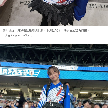
影山優佳上身穿著藍色翻領制服，下身搭配了一條灰色超短百褶裙。
（X@KageyamaStaff）