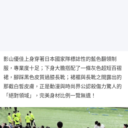
影山優佳上身穿著日本國家隊標誌性的藍色翻領制
服，專業度十足；下身大膽搭配了一條灰色超短百褶
裙，腳踩黑色皮質過膝長靴；裙襬與長靴之間露出的
那截白皙皮膚，正是動漫與時尚界公認殺傷力驚人的
「絕對領域」，完美身材比例一覽無遺！