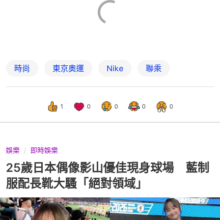
時尚
東京奧運
Nike
聯乘
1
0
0
0
0
娛樂
即時娛樂
25歲日本偶像影山優佳現身球場 藍制
服配長靴大騷「絕對領域」