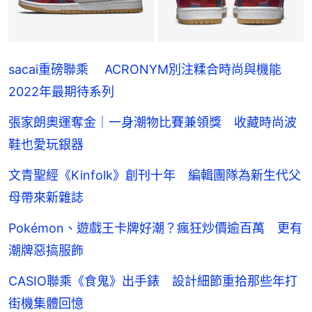
sacai重磅聯乘 ACRONYM別注糅合時尚與機能
2022年最期待系列
張家朗奧運奪金｜一身潮物比賽兼領獎 收藏時尚波
鞋也愛玩銀器
文青聖經《Kinfolk》創刊十年 編輯團隊為新生代父
母帶來新雜誌
Pokémon、遊戲王卡牌好潮？瘋狂炒價逾百萬 更有
潮牌惡搞服飾
CASIO聯乘《食鬼》出手錶 設計細節重拾那些年打
街機集體回憶