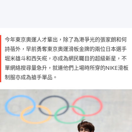
今年東京奧運人才輩出，除了為港爭光的張家朗和何
詩蓓外，早前勇奪東京奧運滑板金牌的兩位日本選手
堀米雄斗和西矢椛，亦成為網民矚目的超級新星，不
單網絡搜尋量急升，就連他們上場時所穿的NIKE滑板
制服亦成為搶手單品。