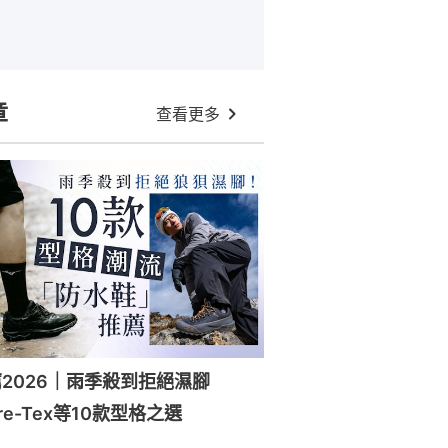
章
查看更多
2026｜雨季殺到拒絕濕腳
ore-Tex等10款型格之選