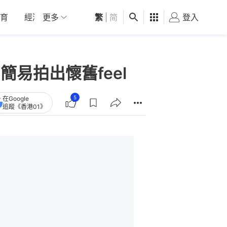
育
經濟
更多
01深圳
繁
觀點
|
简
健康
好食玩飛
登入
女
a簡易拍出懷舊feel
5
在Google
追蹤《香港01》