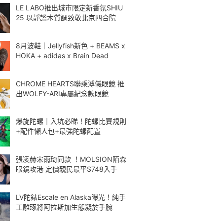
LE LABO推出城市限定新香氛SHIU
25 以靜謐木質調致敬北京四合院
8月波鞋｜Jellyfish新色 + BEAMS x
HOKA + adidas x Brain Dead
CHROME HEARTS聯乘溥儀眼鏡 推
出WOLFY-ARI專屬紀念款眼鏡
爆旋陀螺｜入坑必睇！陀螺比賽規則
+配件懶人包+最強陀螺配置
張凌赫宋雨琦同款 ！MOLSION陌森
眼鏡攻港 定價親民最平$748入手
LV陀錶Escale en Alaska曝光！純手
工雕琢將阿拉斯加生態凝於手腕