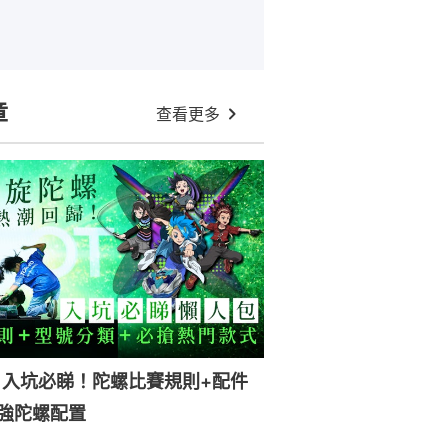
章
查看更多
｜入坑必睇！陀螺比賽規則+配件
強陀螺配置