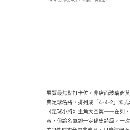
「4-4-2」夢幻陣式。（攝影：黃寶瑩）
展覽最焦點打卡位，非店面玻璃窗莫
典足球名將，排列成「4-4-2」陣
《足球小將》主角大空翼一一在列，
容，但論名氣卻一定係史詩級，一次