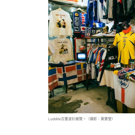
Luddite古董波衫展覽。（攝影：黃寶瑩）