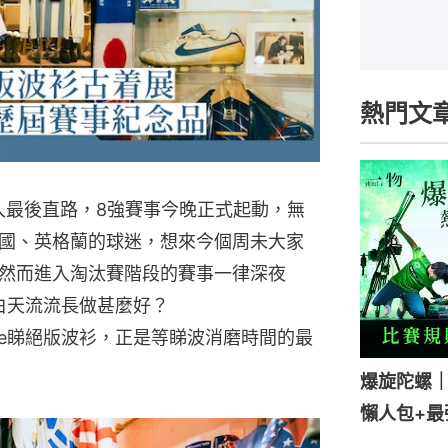
熱門文
入最後直路，8強賽事今晚正式起動，無
國、英格蘭的球迷，想來今個周未大家
然而進入淘汰賽階段的賽事一律深夜
球迷白天流流長做甚麼好？
ite睇絕版波衫，正是等睇波消磨時間的最
爆旋陀螺
懶人包+最