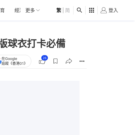
育
經濟
更多
01深圳
繁
觀點
|
简
健康
好食玩飛
登入
女
絕版球衣打卡必備
26
在Google
追蹤《香港01》