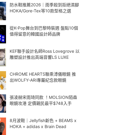
防水鞋推薦2026｜雨季殺到拒絕濕腳
HOKA/Gore-Tex等10款型格之選
從K-Pop舞台到巴黎時裝週 盤點10個
值得留意的韓國設計師品牌
KEF聯手設計名師Ross Lovegrove 以
雕塑設計推出高端音響LS LUXE
CHROME HEARTS聯乘溥儀眼鏡 推
出WOLFY-ARI專屬紀念款眼鏡
張凌赫宋雨琦同款 ！MOLSION陌森
眼鏡攻港 定價親民最平$748入手
8月波鞋｜Jellyfish新色 + BEAMS x
HOKA + adidas x Brain Dead