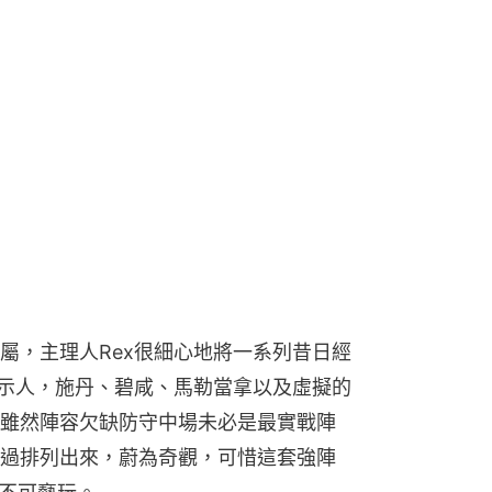
屬，主理人Rex很細心地將一系列昔日經
式示人，施丹、碧咸、馬勒當拿以及虛擬的
雖然陣容欠缺防守中場未必是最實戰陣
過排列出來，蔚為奇觀，可惜這套強陣