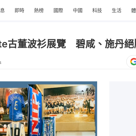
息
即時
熱榜
國際
中國
科技
生活
體
ddite古董波衫展覽 碧咸、施丹
4