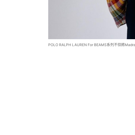
POLO RALPH LAUREN For BEAMS系列不但將Mad