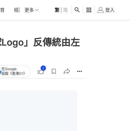
育
經濟
更多
01深圳
繁
觀點
|
简
健康
好食玩飛
登入
女
馬球Logo」反傳統由左
2
在Google
追蹤《香港01》