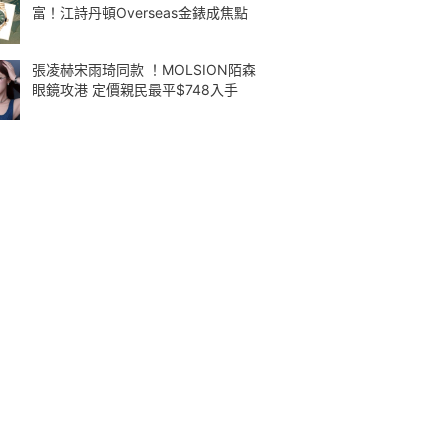
富！江詩丹頓Overseas金錶成焦點
張凌赫宋雨琦同款 ！MOLSION陌森
眼鏡攻港 定價親民最平$748入手