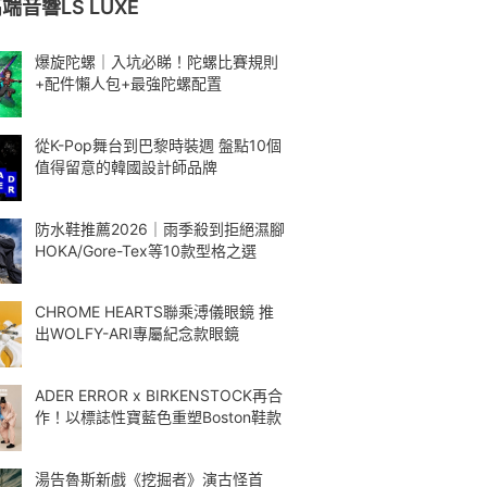
音響LS LUXE
爆旋陀螺｜入坑必睇！陀螺比賽規則
+配件懶人包+最強陀螺配置
從K-Pop舞台到巴黎時裝週 盤點10個
值得留意的韓國設計師品牌
防水鞋推薦2026｜雨季殺到拒絕濕腳
HOKA/Gore-Tex等10款型格之選
CHROME HEARTS聯乘溥儀眼鏡 推
出WOLFY-ARI專屬紀念款眼鏡
ADER ERROR x BIRKENSTOCK再合
作！以標誌性寶藍色重塑Boston鞋款
湯告魯斯新戲《挖掘者》演古怪首