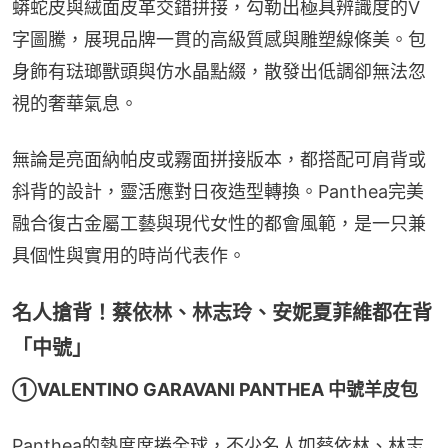
蟒蛇皮與絨面皮革交錯拼接，勾勒出極具辨識度的V
字圖騰，展現品牌一貫的高級質感與雕塑線條美。包
身飾有琺瑯獸頭與仿水晶點綴，散發出低調卻無法忽
視的奢華氣息。
無論是亮面納帕皮或霧面拼接版本，都搭配可肩背或
斜背的設計，靈活應對日夜造型轉換。Panthea完美
融合復古金屬工藝與現代女性的都會風範，是一只兼
具個性與實用的時尚代表作。
名人搶背！蔡依林、林志玲、安妮夏菲維都在背
「中號」
①VALENTINO GARAVANI PANTHEA 中號羊皮包
Panthea的熱度席捲全球，不少名人如蔡依林、林志