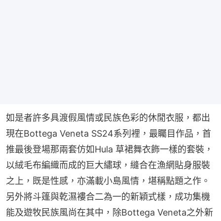
如是者許多具渡假風情或民族色彩的休閒衣服，都出
現在Bottega Veneta SS24系列裡，最矚目作品，首
推最後登場那兩套仿如Hula 草裙舞衣飾一樣的套裝，
以絨毛布編織而成的巨大繡球，縫合在漁網貼身服裝
之上，既是性感，亦滿載小島風情，堪稱點題之作。
另外將斗篷與乾濕褸合二為一的新穎式樣，成功集機
能及遊牧民族風尚在其中，除Bottega Veneta之外新