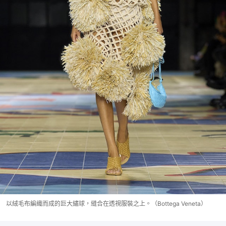
以絨毛布編織而成的巨大繡球，縫合在透視服裝之上。（Bottega Veneta）