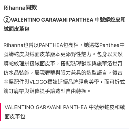
Rihanna同款
②VALENTINO GARAVANI PANTHEA 中號蟒蛇皮和
絨面皮革包
Rihanna也曾以PANTHEA包亮相，她選擇Panthea中
號蟒蛇皮與絨面皮革版本更添野性魅力。包身以天然
蟒蛇紋理拼接絨面皮革，搭配琺瑯獸頭與施華洛世奇
仿水晶裝飾，展現奢華與張力兼具的造型語言。復古
金屬配件與VLOGO標誌延續品牌經典美學，而可拆式
鉚釘肩帶與鏈條提手讓造型自由轉換。
VALENTINO GARAVANI PANTHEA 中號蟒蛇皮和絨
面皮革包