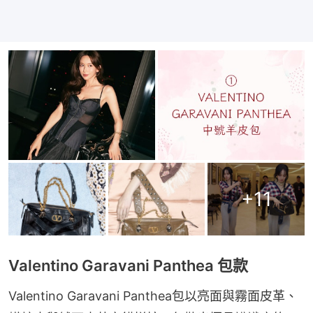
+
11
Valentino Garavani Panthea 包款
Valentino Garavani Panthea包以亮面與霧面皮革、