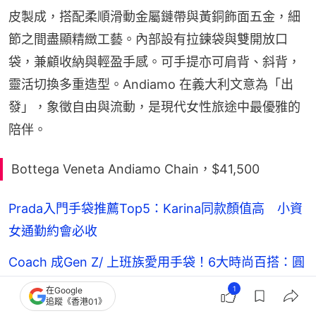
皮製成，搭配柔順滑動金屬鏈帶與黃銅飾面五金，細
節之間盡顯精緻工藝。內部設有拉鍊袋與雙開放口
袋，兼顧收納與輕盈手感。可手提亦可肩背、斜背，
靈活切換多重造型。Andiamo 在義大利文意為「出
發」，象徵自由與流動，是現代女性旅途中最優雅的
陪伴。
Bottega Veneta Andiamo Chain，$41,500
Prada入門手袋推薦Top5：Karina同款顏值高 小資
女通勤約會必收
Coach 成Gen Z/ 上班族愛用手袋！6大時尚百搭：圓
筒袋、復古款
1
在Google
追蹤《香港01》