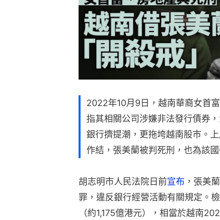
2022年10月9日，越南華裔女
指其相關公司涉嫌非法發行債券，
銀行擠提潮，更拖垮越南股巿。上
作結，張美蘭被判死刑，也為該國
胡志明市人民法院日前
宣布
，張美蘭（
罪，違反銀行經營活動有關規定。檢
（約1,175億港元），相當於越南2