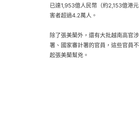
已達1,953億人民幣（約2,153億
害者超過4.2萬人。
除了張美蘭外，還有大批越南高官涉
署、國家審計署的官員，這些官員不
起張美蘭幫兇。