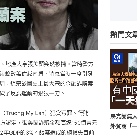
熱門文
首富、地產大亨張美蘭突然被捕。當時警方
涉款數萬億越南盾，消息當時一度引發
周，這宗該國史上最大宗的金融詐騙案
砍了反腐運動的狠狠一刀。
Truong My Lan）犯貪污罪、行賄
烏克蘭無
方認定，張美蘭詐騙金額高達150億美元
外貿商「
022年GDP的3%。該案造成的總損失目前