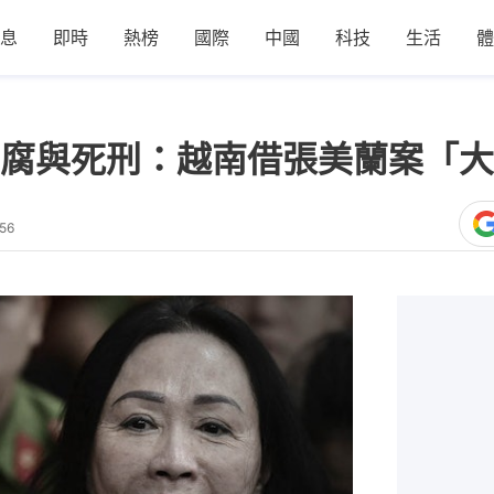
息
即時
熱榜
國際
中國
科技
生活
體
腐與死刑：越南借張美蘭案「大
56