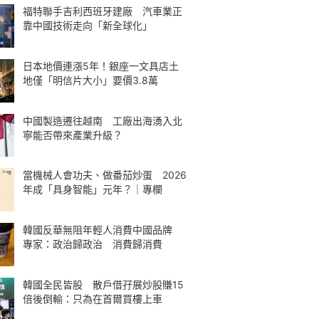
福特聯手吉利西班牙建廠 汽車業正
靠中國技術走向「新全球化」
日本地價連漲5年！銀座一文具店土
地僅「明信片大小」要價3.8萬
中國製造遷往越南 工廠出海湧入北
寧能否帶來產業升級？
當機械人會功夫、做番茄炒蛋 2026
年成「具身智能」元年？｜專欄
韓國反華無阻年輕人消費中國品牌
專家：政治歸政治 消費歸消費
韓國全民皆股 散戶借孖展炒股賺15
倍後倒輸：只為在首爾買樓上車