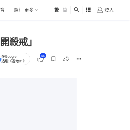
育
經濟
更多
01深圳
繁
觀點
|
简
健康
好食玩飛
登入
女
開殺戒」
66
在Google
追蹤《香港01》