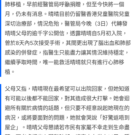
肺移植，早前經醫管局呼籲捐贈，但至今快將一個
月，仍未有消息。晴晴目前仍留醫香港兒童醫院兒童
深切治療部，情況危殆，醫管局今晚（3日）代轉發
晴晴父母的逾千字公開信，透露晴晴自5月初入院，
曾於8天內5次接受手術，其間更出現了腦出血和肺部
感染的併發症，指醫生只能盡力讓其情況維持穩定，
繼續爭取時間，唯一能救活晴晴就只有進行心肺移
植。
父母又指，晴晴現在最希望可以出院回家，但她知道
有可能以後都不能回家，對其造成很大打擊。她會迴
避所有關於病情的話題，但只要不經意說起她現在的
病況，或將要面對的問題，她就會哭說「好驚返唔到
屋企」。晴晴父母懇請若市民有家屬不幸走到生命盡