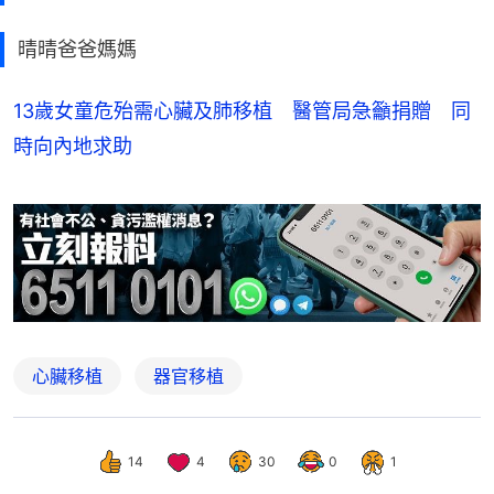
晴晴爸爸媽媽
13歲女童危殆需心臟及肺移植 醫管局急籲捐贈 同
時向內地求助
心臟移植
器官移植
14
4
30
0
1