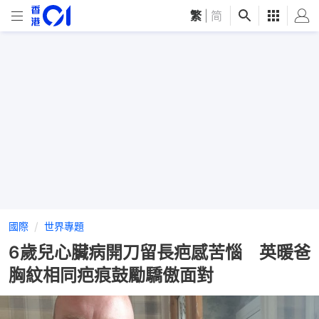
繁
|
简
國際
世界專題
6歲兒心臟病開刀留長疤感苦惱 英暖爸
胸紋相同疤痕鼓勵驕傲面對