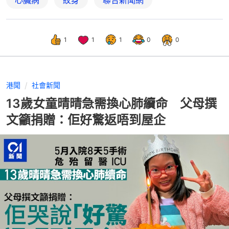
1
1
1
0
0
港聞
社會新聞
13歲女童晴晴急需換心肺續命 父母撰
文籲捐贈：佢好驚返唔到屋企