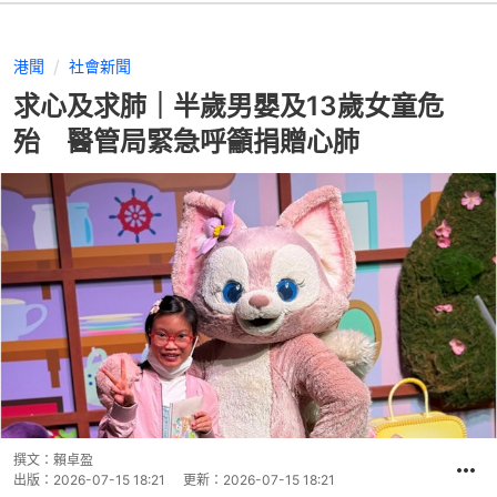
港聞
社會新聞
求心及求肺｜半歲男嬰及13歲女童危
殆 醫管局緊急呼籲捐贈心肺
撰文：
賴卓盈
出版：
2026-07-15 18:21
更新：
2026-07-15 18:21