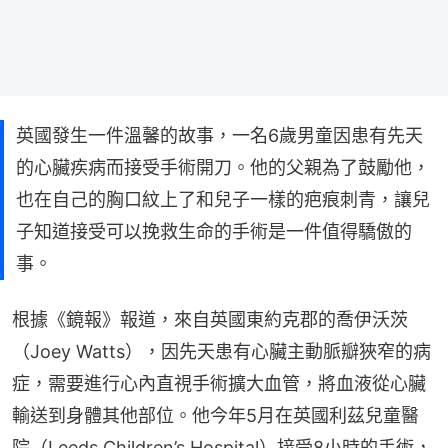
英國發生一件溫馨的故事，一名6歲男童因患有先天
的心臟疾病而接受手術開刀。他的父親為了鼓勵他，
也在自己的胸口紋上了和兒子一樣的疤痕刺青，讓兒
子知道接受可以挽救生命的手術是一件值得驕傲的
事。
根據《鏡報》報道，來自英國東約克郡的喬伊沃茨
（Joey Watts），因先天患有心臟主動脈瓣狹窄的病
症，需要進行心內直視手術擴大血管，將血液從心臟
輸送到身體其他部位。他今年5月在英國利茲兒童醫
院（Leeds Children’s Hospital）接受8小時的手術，