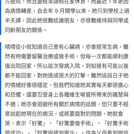
方遊玩，而且要經常請假在家休息，而最近 1 年更因
為病情轉差，自去年 9 月開學以來，她只到學校上過
半天課，因此她很難結識朋友，亦很難維持與同學或
同齡朋友的關係。
晴晴從小就知道自己患有心臟病，亦會經常生病，雖
然有時需要留醫治療或做手術，但每一次都能順利康
復出院回家，所以這次發病入院，到知道有可能以後
都不能回家，對她造成很大的打擊。雖然這段日子她
的情緒好像很穩定，但我們知道她其實每天都很擔心
和恐懼，還要忍受身上各種維生喉管所帶來的痛楚與
不適；她亦會迴避所有關於病情的話題，但只要不經
意說起她現在的病況，或將要面對的問題，她就會
哭，表示「好驚」，「好驚要做手術」，「好驚手術
唔成功」，「好驚返唔到屋企」，作為父母看到她這