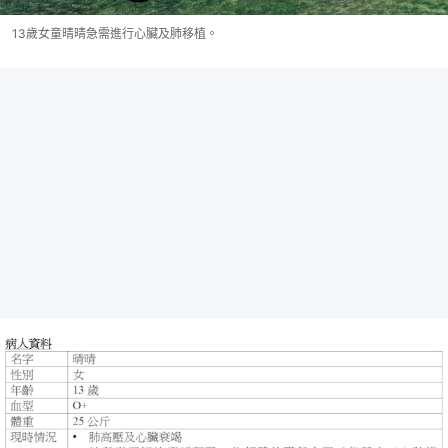
13歲女童晴晴急需進行心臟及肺移植。