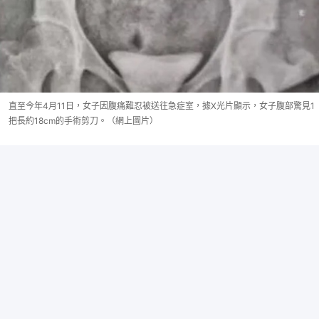
直至今年4月11日，女子因腹痛難忍被送往急症室，據X光片顯示，女子腹部驚見1
把長約18cm的手術剪刀。（網上圖片）