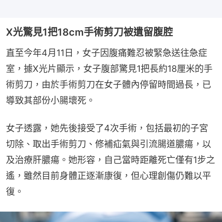
X光驚見1把18cm手術剪刀被遺留腹腔
直至今年4月11日，女子因腹痛難忍被緊急送往急症
室，據X光片顯示，女子腹部驚見1把長約18厘米的手
術剪刀，由於手術剪刀在女子體內停留時間過長，已
導致其部份小腸壞死。
女子透露，她先後接受了4次手術，包括最初的子宮
切除、取出手術剪刀、修補疝氣與引流腸道膿瘍，以
及治療肝膿瘍。她形容，自己當時距離死亡僅有1步之
遙，雖然目前身體正逐漸康復，但心理創傷仍難以平
復。