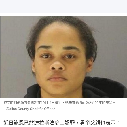
鮑文的判刑聽證會也將在10月11日舉行，她未來恐將面臨2至20年的監禁。
（Dallas County Sheriff's Office）
近日鮑恩已於達拉斯法庭上認罪，男童父親也表示：