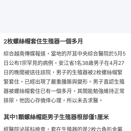
2枚螺絲帽套住生殖器一個多月
綜合越南傳媒報道，當地的芹苴中央綜合醫院於5月5
日公布1宗罕見的病例，安江省1名38歲男子在4月27
日的晚間被送往該院，男子的生殖器被2枚螺絲帽緊
緊套住，已經出現了嚴重腫脹與變形。男子直認生殖
器被螺絲帽套住已有一個多月，其間能勉強維持正常
排尿，他因心存僥倖心理，所以未去求醫。
其中1顆螺絲帽距男子生殖器根部僅1厘米
經醫院泌尿科檢查，套在生殖器的是2枚六角形金屬