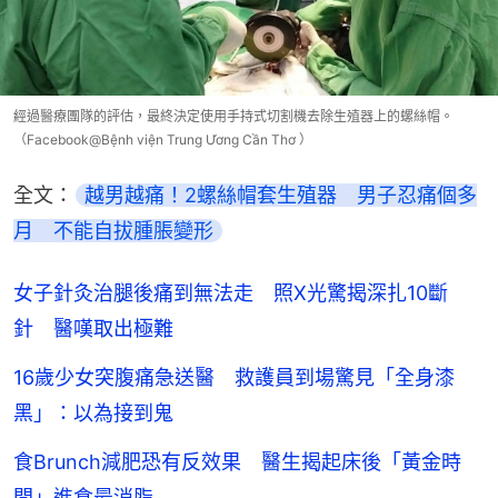
經過醫療團隊的評估，最終決定使用手持式切割機去除生殖器上的螺絲帽。
（Facebook@Bệnh viện Trung Ương Cần Thơ ）
全文：
越男越痛！2螺絲帽套生殖器　男子忍痛個多
月　不能自拔腫脹變形
女子針灸治腿後痛到無法走 照X光驚揭深扎10斷
針 醫嘆取出極難
16歲少女突腹痛急送醫 救護員到場驚見「全身漆
黑」：以為接到鬼
食Brunch減肥恐有反效果 醫生揭起床後「黃金時
間」進食最消脂