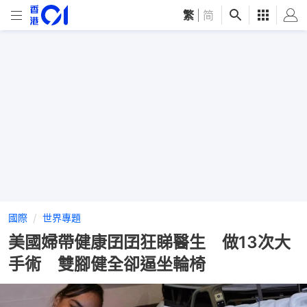
繁
|
简
國際
世界專題
美國婦帶健康囝囝狂睇醫生 做13次大
手術 雙腳健全卻逼坐輪椅