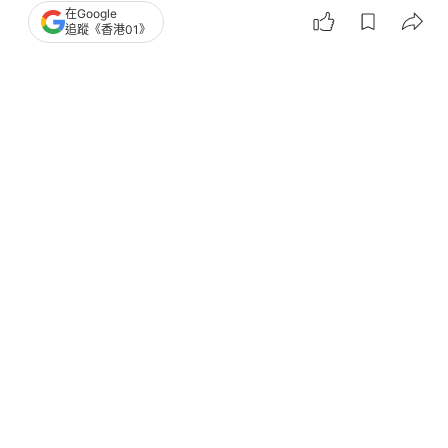
在Google
追蹤《香港01》
撰文：
朱棨新
出版：
2026-06-11 15:49
更新：
2026-06-11 17:48
博愛醫院兩年前疑發生醫療事故，一名59歲女病人在