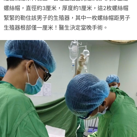
螺絲帽，直徑約3厘米，厚度約1厘米，這2枚螺絲帽
緊緊的勒住該男子的生殖器，其中一枚螺絲帽距男子
生殖器根部僅一厘米！醫生決定當晚手術。