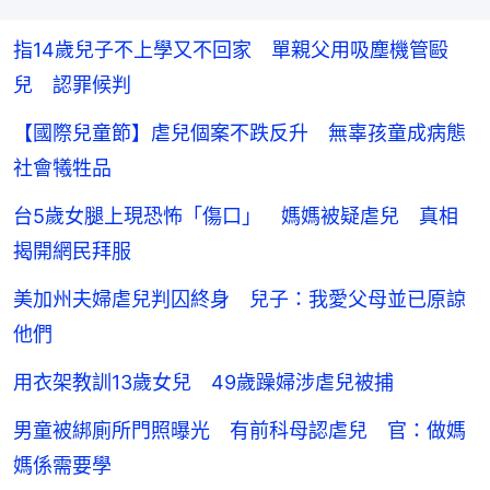
指14歲兒子不上學又不回家 單親父用吸塵機管毆
兒 認罪候判
【國際兒童節】虐兒個案不跌反升 無辜孩童成病態
社會犧牲品
台5歲女腿上現恐怖「傷口」 媽媽被疑虐兒 真相
揭開網民拜服
美加州夫婦虐兒判囚終身 兒子：我愛父母並已原諒
他們
用衣架教訓13歲女兒 49歲躁婦涉虐兒被捕
男童被綁廁所門照曝光 有前科母認虐兒 官：做媽
媽係需要學