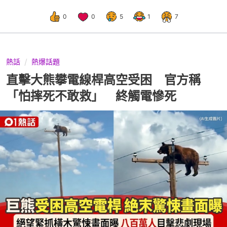
0
0
5
1
7
熱話
熱爆話題
直擊大熊攀電線桿高空受困 官方稱
「怕摔死不敢救」 終觸電慘死