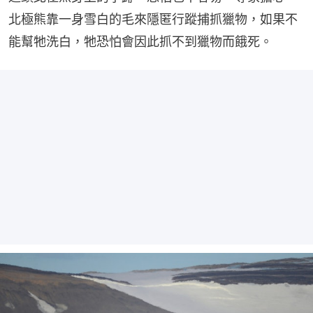
北極熊靠一身雪白的毛來隱匿行蹤捕抓獵物，如果不
能幫牠洗白，牠恐怕會因此抓不到獵物而餓死。