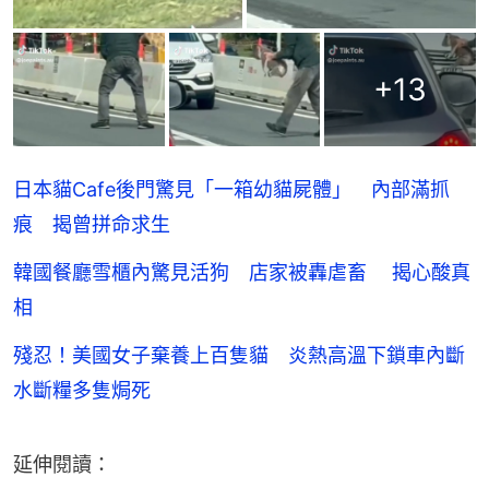
+
13
日本貓Cafe後門驚見「一箱幼貓屍體」 內部滿抓
痕 揭曾拼命求生
韓國餐廳雪櫃內驚見活狗 店家被轟虐畜 揭心酸真
相
殘忍！美國女子棄養上百隻貓 炎熱高溫下鎖車內斷
水斷糧多隻焗死
延伸閱讀：