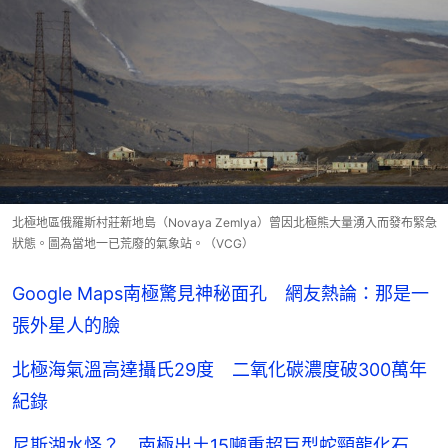
北極地區俄羅斯村莊新地島（Novaya Zemlya）曾因北極熊大量湧入而發布緊急
狀態。圖為當地一已荒廢的氣象站。（VCG）
Google Maps南極驚見神秘面孔 網友熱論：那是一
張外星人的臉
北極海氣溫高達攝氏29度 二氧化碳濃度破300萬年
紀錄
尼斯湖水怪？ 南極出土15噸重超巨型蛇頸龍化石