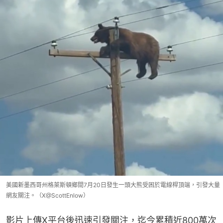
美國新墨西哥州格萊斯頓鄉間7月20日發生一頭大熊受困於電線桿頂端，引發大量
網友關注。（X@ScottEnlow）
影片上傳X平台後迅速引發關注，迄今累積近800萬次