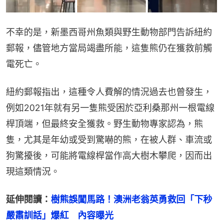
不幸的是，新墨西哥州魚類與野生動物部門告訴紐約
郵報，儘管地方當局竭盡所能，這隻熊仍在獲救前觸
電死亡。
紐約郵報指出，這種令人費解的情況過去也曾發生，
例如2021年就有另一隻熊受困於亞利桑那州一根電線
桿頂端，但最終安全獲救。野生動物專家認為，熊
隻，尤其是年幼或受到驚嚇的熊，在被人群、車流或
狗驚擾後，可能將電線桿當作高大樹木攀爬，因而出
現這類情況。
延伸閱讀：
樹熊誤闖馬路！澳洲老翁英勇救回「下秒
嚴肅訓話」爆紅　內容曝光