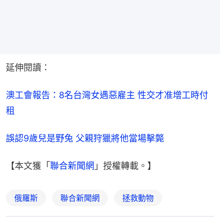
延伸閱讀：
澳工會報告：8名台灣女遇惡雇主 性交才准增工時付
租
誤認9歲兒是野兔 父親狩獵將他當場擊斃
【本文獲「
聯合新聞網
」授權轉載。】
俄羅斯
聯合新聞網
拯救動物