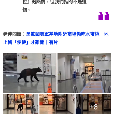
位』的熱情，但我們指的不是這
個。
延伸閱讀：
黑熊闖美軍基地附近商場偷吃水蜜桃　地
上留「便便」才離開｜有片
+
6