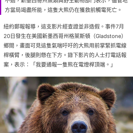
不過，新墨西哥州魚類與野生動物部門表示，儘管地
方當局竭盡所能，這隻大熊仍在獲救前觸電死亡。
紐約郵報報導，這支影片經查證並非造假。事件7月
20日發生在美國新墨西哥州格萊斯頓（Gladstone）
鄉間，畫面可見這隻氣喘吁吁的大熊用前掌緊抓電線
桿橫臂，後腿則懸在下方。錄下影片的人士打電話報
案，表示：「我要通報一隻熊在電燈桿頂端。」