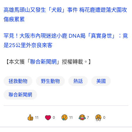
高雄馬頭山又發生「犬殺」事件 梅花鹿遭遊蕩犬圍攻
傷痕累累
罕見！大阪市內現迷途小鹿 DNA揭「真實身世」：竟
是25公里外奈良來客
【本文獲「
聯合新聞網
」授權轉載。】
拯救動物
野生動物
熱話
美國
聯合新聞網
11
0
11
7
0