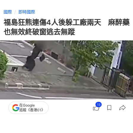
國際
即時國際
福島狂熊連傷4人後躲工廠兩天 麻醉藥
也無效終破窗逃去無蹤
13
在Google
追蹤《香港01》
撰文：
韓學敏
出版：
2026-06-04 16:21
更新：
2026-06-04 16:37