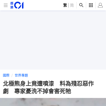
繁
|
简
國際
世界專題
北極熊身上竟遭噴漆 料為殘忍惡作
劇 專家憂洗不掉會害死牠