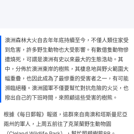
澳洲森林大火自去年年底持續至今，不僅人類住家受
到危害，許多野生動物也大受影響。有數億隻動物慘
遭燒死，可謂是澳洲有史以來最大的生態浩劫。其
中，分佈於澳洲東岸的樹熊，其棲息地與野火範圍大
幅重疊，也因此成為了最慘重的受害者之一，有可能
瀕臨絕種。澳洲國軍不僅要幫忙對抗危險的火災，也
撥出自己的下班時間，來照顧這些受害的樹熊。
根據《每日郵報》報道，這群來自南澳和塔斯曼尼亞
兩州的軍人，上周五前往了克萊蘭野生動物園
（Cleland Wildlife Park），幫忙照顧樹熊BB。