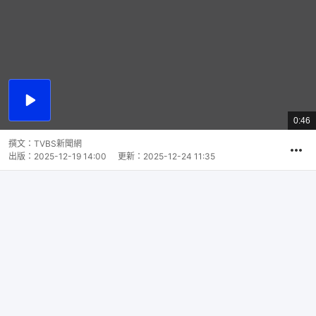
播
放
0:46
總
影
共
片
時
撰文：
TVBS新聞網
間
出版：
2025-12-19 14:00
更新：
2025-12-24 11:35