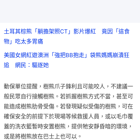
土耳其棕熊「躺擔架照CT」影片爆紅 竟因「這食
物」吃太多胃痛
美國女網紅遊澳洲「強把BB抱走」袋熊媽媽崩潰狂
追 網民：驅逐她
動保單位提醒，樹熊爪子鋒利且可能咬人，不建議一
般民眾自行接觸樹熊。若抓握樹熊方式不當，甚至可
能造成樹熊肋骨受傷。若發現疑似受傷的樹熊，可在
確保安全的前提下於現場等候救援人員，或以毛巾覆
蓋的洗衣籃暫時安置樹熊，提供牠安靜昏暗的環境，
或是將樹熊放在巴士上也可以。