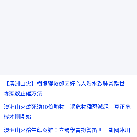
【澳洲山火】樹熊獲救卻因好心人喂水致肺炎離世
專家教正確方法
澳洲山火燒死逾10億動物 瀕危物種恐滅絕 真正危
機才剛開始
澳洲山火釀生態災難：喜鵲學會扮警笛叫 鄰國冰川