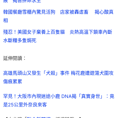
痕 揭曾拼命求生
韓國餐廳雪櫃內驚見活狗 店家被轟虐畜 揭心酸真
相
殘忍！美國女子棄養上百隻貓 炎熱高溫下鎖車內斷
水斷糧多隻焗死
延伸閱讀：
高雄馬頭山又發生「犬殺」事件 梅花鹿遭遊蕩犬圍攻
傷痕累累
罕見！大阪市內現迷途小鹿 DNA揭「真實身世」：竟
是25公里外奈良來客