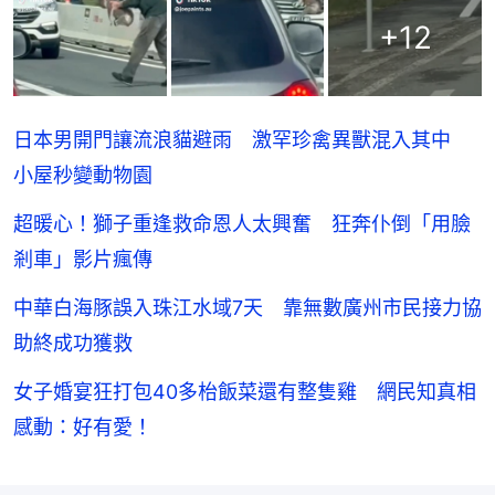
+
12
日本男開門讓流浪貓避雨 激罕珍禽異獸混入其中
小屋秒變動物園
超暖心！獅子重逢救命恩人太興奮 狂奔仆倒「用臉
剎車」影片瘋傳
中華白海豚誤入珠江水域7天 靠無數廣州市民接力協
助終成功獲救
女子婚宴狂打包40多枱飯菜還有整隻雞 網民知真相
感動：好有愛！