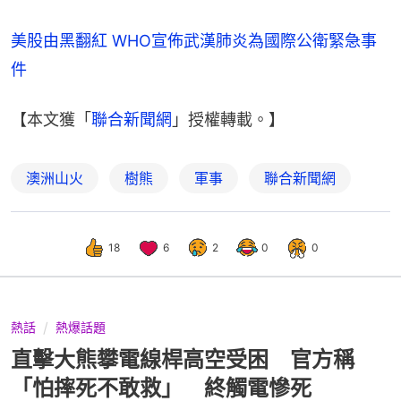
美股由黑翻紅 WHO宣佈武漢肺炎為國際公衛緊急事
件
【本文獲「
聯合新聞網
」授權轉載。】
澳洲山火
樹熊
軍事
聯合新聞網
18
6
2
0
0
熱話
熱爆話題
直擊大熊攀電線桿高空受困 官方稱
「怕摔死不敢救」 終觸電慘死