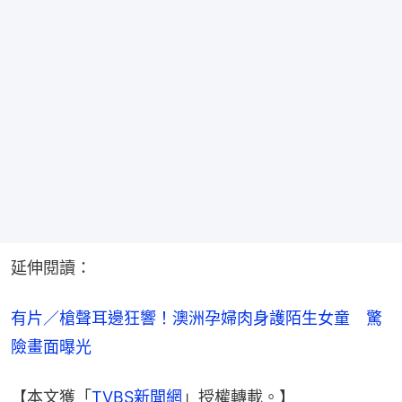
延伸閱讀：
有片／槍聲耳邊狂響！澳洲孕婦肉身護陌生女童　驚
險畫面曝光
【本文獲「
TVBS新聞網
」授權轉載。】