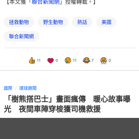
【本文獲「
聯合新聞網
」授權轉載。】
拯救動物
野生動物
熱話
美國
聯合新聞網
11
0
11
7
0
國際
環球趣聞
「樹熊搭巴士」畫面瘋傳 暖心故事曝
光 夜間車陣穿梭獲司機救援