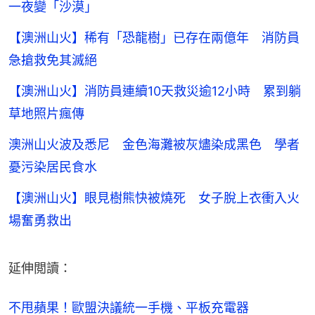
一夜變「沙漠」
【澳洲山火】稀有「恐龍樹」已存在兩億年 消防員
急搶救免其滅絕
【澳洲山火】消防員連續10天救災逾12小時 累到躺
草地照片瘋傳
澳洲山火波及悉尼 金色海灘被灰燼染成黑色 學者
憂污染居民食水
【澳洲山火】眼見樹熊快被燒死 女子脫上衣衝入火
場奮勇救出
延伸閲讀：
不甩蘋果！歐盟決議統一手機、平板充電器