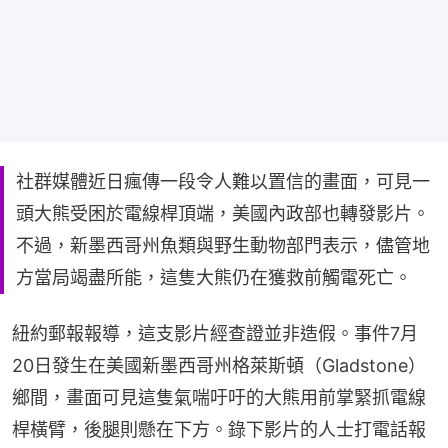
社群媒體近日瘋傳一段令人難以置信的畫面，可見一
頭大熊受困於電線桿頂端，美國內政部也轉發影片。
不過，新墨西哥州魚類與野生動物部門表示，儘管地
方當局竭盡所能，這隻大熊仍在獲救前觸電死亡。
紐約郵報報導，這支影片經查證並非造假。事件7月
20日發生在美國新墨西哥州格萊斯頓（Gladstone）
鄉間，畫面可見這隻氣喘吁吁的大熊用前掌緊抓電線
桿橫臂，後腿則懸在下方。錄下影片的人士打電話報