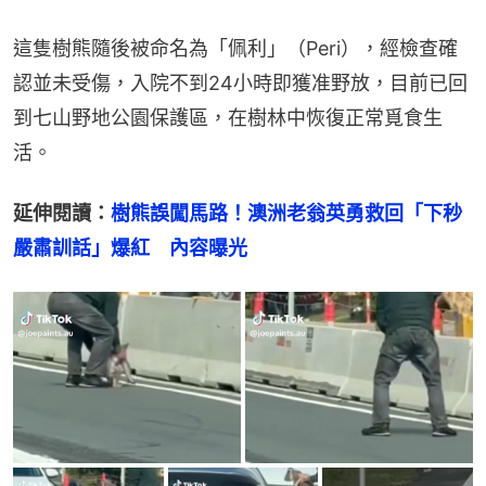
這隻樹熊隨後被命名為「佩利」（Peri），經檢查確
認並未受傷，入院不到24小時即獲准野放，目前已回
到七山野地公園保護區，在樹林中恢復正常覓食生
活。
延伸閱讀：
樹熊誤闖馬路！澳洲老翁英勇救回「下秒
嚴肅訓話」爆紅　內容曝光