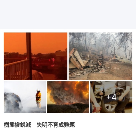
+
4
樹熊慘鋭減　失明不育成難題