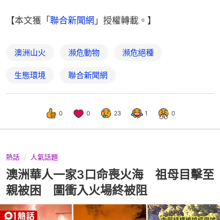
【本文獲「
聯合新聞網
」授權轉載。】
澳洲山火
瀕危動物
瀕危絕種
生態環境
聯合新聞網
0
0
23
1
0
熱話
人氣話題
澳洲華人一家3口命喪火海 祖母目擊至
親被困 圖衝入火場終被阻