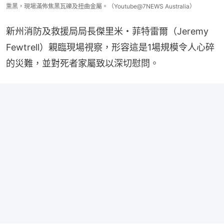
熏黑，現場滿佈焦黑瓦礫及扭曲金屬。（Youtube@7NEWS Australia）
新州消防及救援局局長傑里米・菲特雷爾（Jeremy 
Fewtrell）親臨現場視察，形容這是1場規模令人心碎
的災難，並對死者家屬致以深切慰問。