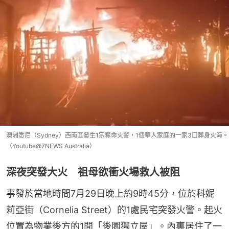
澳洲悉尼（Sydney）西南區發生1宗奪命火警，1個華人家庭的一家3口葬身火海。
（Youtube@7NEWS Australia）
深夜突發大火 祖母欲衝火場救人被阻
事發於當地時間7月29日晚上約9時45分，位於科妮
莉亞街（Cornelia Street）的1處民宅突發火警。起火
位置為物業後方的1間「後園獨立屋」。內裏居住了一