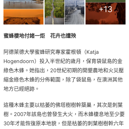
+
13
蜜蜂棲地付諸一炬　花卉也遭殃
阿德萊德大學蜜蜂研究專家霍根頓（Katja 
Hogendoorn）投入半世紀的歲月，保育袋鼠島的金
綠色木蜂。她指出，20世紀初期的開墾農地和火災壓
縮金綠色木蜂的分佈範圍，除了袋鼠島，在澳洲其他
地方已經絕跡。
這種木蜂主要以枯萎的佛塔樹樹幹築巢，其次是刺葉
樹。2007年該島也曾發生大火，而木蜂棲息地至少要
30年才能恢復原本地貌，但是枯萎的刺葉樹樹幹六年