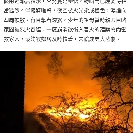
據附近鄰居表示，火勢蔓延極快，轉瞬間已經變得相
當猛烈。伴隨劈啪聲，夜空被火光染成橙色，濃煙向
四周擴散。有目擊者透露，少年的祖母當時親眼目睹
家園被烈火吞噬，一度崩潰欲衝入着火的建築物內營
救家人，最終被鄰居及時拉着，未釀成更大悲劇。