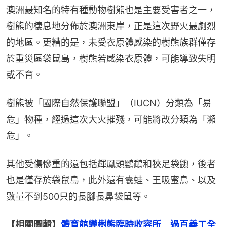
澳洲最知名的特有種動物樹熊也是主要受害者之一，
樹熊的棲息地分佈於澳洲東岸，正是這次野火最劇烈
的地區。更糟的是，未受衣原體感染的樹熊族群僅存
於重災區袋鼠島，樹熊若感染衣原體，可能導致失明
或不育。
樹熊被「國際自然保護聯盟」（IUCN）分類為「易
危」物種，經過這次大火摧殘，可能將改分類為「瀕
危」。
其他受傷慘重的還包括輝鳳頭鸚鵡和狹足袋鼩，後者
也是僅存於袋鼠島，此外還有囊蛙、王吸蜜鳥、以及
數量不到500只的長腳長鼻袋鼠等。
【相關圖輯】
體育館變樹熊臨時收容所　過百義工全