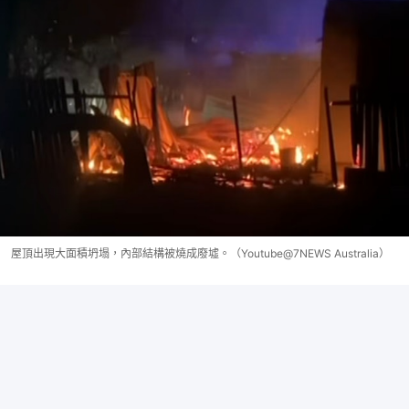
屋頂出現大面積坍塌，內部結構被燒成廢墟。（Youtube@7NEWS Australia）