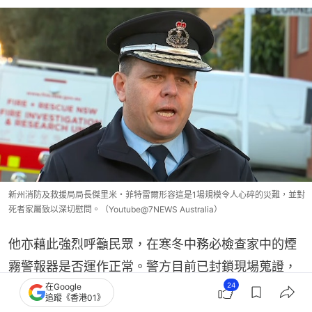
新州消防及救援局局長傑里米・菲特雷爾形容這是1場規模令人心碎的災難，並對
死者家屬致以深切慰問。（Youtube@7NEWS Australia）
他亦藉此強烈呼籲民眾，在寒冬中務必檢查家中的煙
霧警報器是否運作正常。警方目前已封鎖現場蒐證，
24
在Google
稍後將向死因裁判官提交詳細報告。
追蹤《香港01》