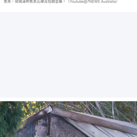
熏黑，現場滿佈焦黑瓦礫及扭曲金屬。（Youtube@7NEWS Australia）