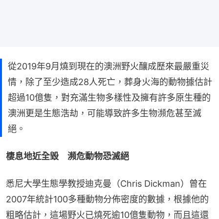
從2019年9月燒到現在的澳洲野火釀成歷來最嚴重災
情，除了至少造成28人死亡，葬身火海的動物據估計
超過10億隻，對充滿生物多樣性及擁有許多原生種的
澳洲更是生態浩劫，可能導致許多生物瀕危甚至滅
絕。
棲息地近全毀　瀕危動物恐滅絕
悉尼大學生態學教授迪克曼（Chris Dickman）曾在
2007年統計100多種動物分佈密度的數據，根據他的
粗略估計，這場野火已燒死逾10億隻動物，而且這還