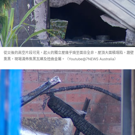
從災後的高空片段可見，起火的獨立屋幾乎燒至面目全非，屋頂大面積塌陷，牆壁
熏黑，現場滿佈焦黑瓦礫及扭曲金屬。（Youtube@7NEWS Australia）