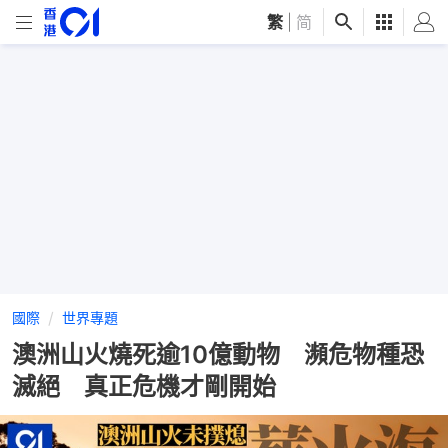
繁
|
简
國際
世界專題
澳洲山火燒死逾10億動物 瀕危物種恐
滅絕 真正危機才剛開始