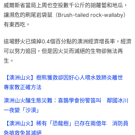
威爾斯省當局上周也空投數千公斤的胡蘿蔔和地瓜，
讓瀕危的刷尾岩袋鼠（Brush-tailed rock-wallaby）
有東西吃。
這場野火已燒掉0.4個百分點的澳洲經濟增長率，經濟
可以努力追回，但是因火災而滅絕的生物卻無法再
生。
【澳洲山火】樹熊獲救卻因好心人喂水致肺炎離世
專家教正確方法
澳洲山火釀生態災難：喜鵲學會扮警笛叫 鄰國冰川
一夜變「沙漠」
【澳洲山火】稀有「恐龍樹」已存在兩億年 消防員
急搶救免其滅絕