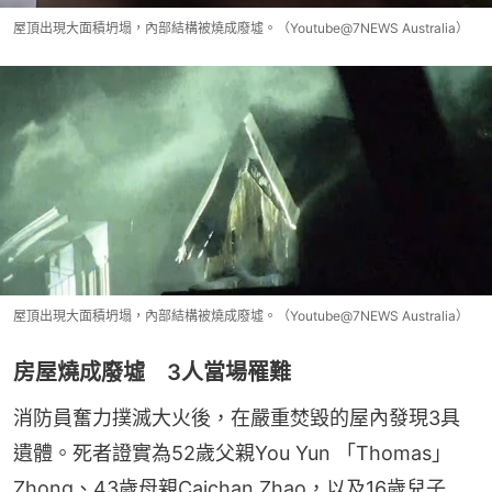
屋頂出現大面積坍塌，內部結構被燒成廢墟。（Youtube@7NEWS Australia）
屋頂出現大面積坍塌，內部結構被燒成廢墟。（Youtube@7NEWS Australia）
房屋燒成廢墟 3人當場罹難
消防員奮力撲滅大火後，在嚴重焚毀的屋內發現3具
遺體。死者證實為52歲父親You Yun 「Thomas」 
Zhong、43歲母親Caichan Zhao，以及16歲兒子