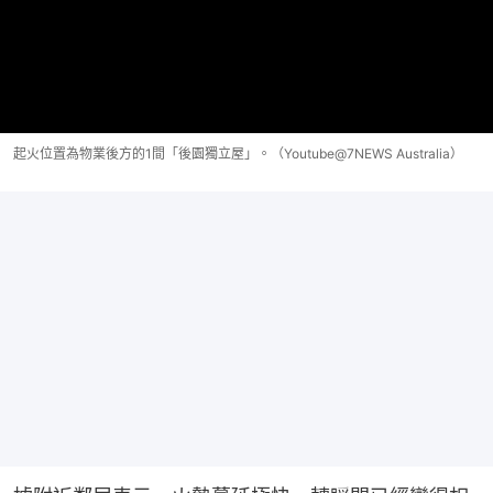
起火位置為物業後方的1間「後園獨立屋」。（Youtube@7NEWS Australia）