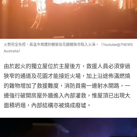
火勢完全失控，高溫令周遭的棚架及花園棚架亦陷入火海。（Youtube@7NEWS
Australia）
由於起火的獨立屋位於主屋後方，救援人員必須穿過
狹窄的通道及花園才能接近火場，加上沿途佈滿燃燒
的雜物增加了救援難度，消防員需一邊射水開路，一
邊強行破開房屋外牆進入內部灌救，惟屋頂已出現大
面積坍塌，內部結構亦被燒成廢墟。