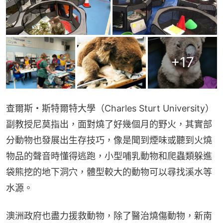
+
17
查爾斯・斯特爾特大學（Charles Sturt University）
副教授尼莫指出，面對燒了好幾個月的野火，其實部
分動物也發展出生存技巧，像是聞到煙味或聽到火燒
物品的聲音時懂得逃跑，小型哺乳動物和爬蟲類躲進
袋熊挖的地下洞穴，體型較大的動物可以尋找溪水等
水源。
澳洲政府也盡力援救動物，除了醫治燒傷動物，新南