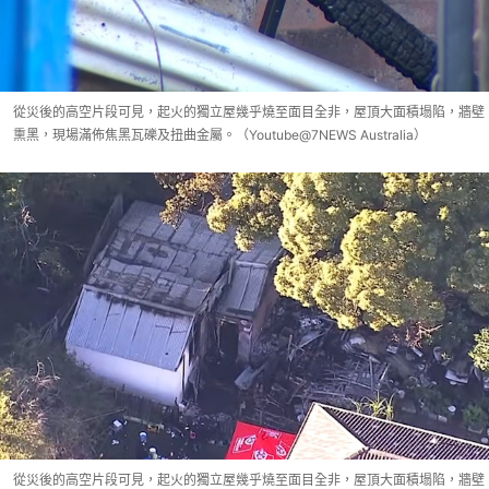
從災後的高空片段可見，起火的獨立屋幾乎燒至面目全非，屋頂大面積塌陷，牆壁
熏黑，現場滿佈焦黑瓦礫及扭曲金屬。（Youtube@7NEWS Australia）
從災後的高空片段可見，起火的獨立屋幾乎燒至面目全非，屋頂大面積塌陷，牆壁