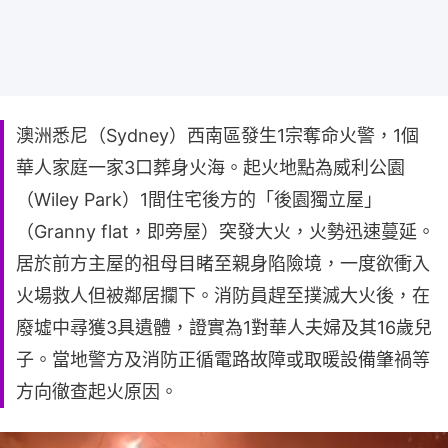
澳洲悉尼（Sydney）西南區發生1宗奪命火警，1個
華人家庭一家3口葬身火海。起火地點為威利公園
（Wiley Park）1間住宅後方的「後園獨立屋」
（Granny flat，即旁屋）突發大火，火勢迅速蔓延。
居於前方主屋的祖母目睹至親身陷險境，一度欲衝入
火場救人但被鄰居攔下。消防員趕至撲滅大火後，在
廢墟中尋獲3具遺體，證實為1對華人夫婦及其16歲兒
子。當地警方及消防正循電路故障或取暖設備肇禍等
方向徹查起火原因。