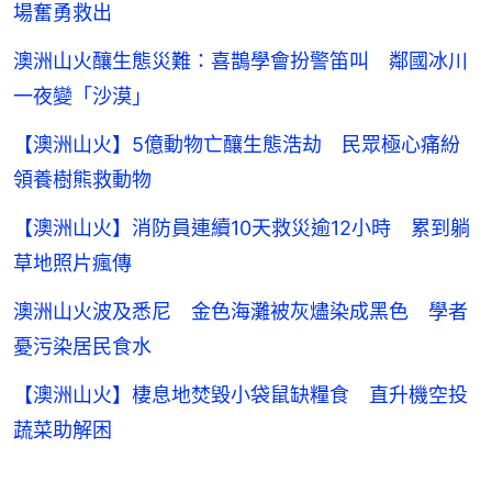
場奮勇救出
澳洲山火釀生態災難：喜鵲學會扮警笛叫 鄰國冰川
一夜變「沙漠」
【澳洲山火】5億動物亡釀生態浩劫 民眾極心痛紛
領養樹熊救動物
【澳洲山火】消防員連續10天救災逾12小時 累到躺
草地照片瘋傳
澳洲山火波及悉尼 金色海灘被灰燼染成黑色 學者
憂污染居民食水
【澳洲山火】棲息地焚毀小袋鼠缺糧食 直升機空投
蔬菜助解困