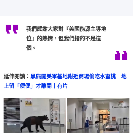
我們感謝大家對『美國能源主導地
位』的熱情，但我們指的不是這
個。
延伸閱讀：
黑熊闖美軍基地附近商場偷吃水蜜桃　地
上留「便便」才離開｜有片