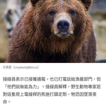
示意圖（Unsplash@Becca）
接線員表示已接獲通報，也已打電話給漁獵部門，但
「他們說無能為力」。接線員解釋，野生動物專家若
對這隻爬上電線桿的熊施打鎮定劑，牠恐因墜落喪
命。