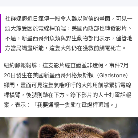
社群媒體近日瘋傳一段令人難以置信的畫面，可見一
頭大熊受困於電線桿頂端，美國內政部也轉發影片。
不過，新墨西哥州魚類與野生動物部門表示，儘管地
方當局竭盡所能，這隻大熊仍在獲救前觸電死亡。
紐約郵報報導，這支影片經查證並非造假。事件7月
20日發生在美國新墨西哥州格萊斯頓（Gladstone）
鄉間，畫面可見這隻氣喘吁吁的大熊用前掌緊抓電線
桿橫臂，後腿則懸在下方。錄下影片的人士打電話報
案，表示：「我要通報一隻熊在電燈桿頂端。」