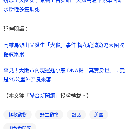
殘忍！美國女子棄養上百隻貓 炎熱高溫下鎖車內斷
水斷糧多隻焗死
延伸閱讀：
高雄馬頭山又發生「犬殺」事件 梅花鹿遭遊蕩犬圍攻
傷痕累累
罕見！大阪市內現迷途小鹿 DNA揭「真實身世」：竟
是25公里外奈良來客
【本文獲「
聯合新聞網
」授權轉載。】
拯救動物
野生動物
熱話
美國
聯合新聞網