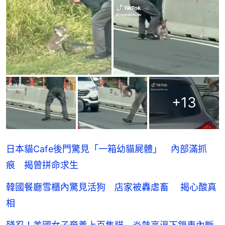
+
13
日本貓Cafe後門驚見「一箱幼貓屍體」 內部滿抓
痕 揭曾拼命求生
韓國餐廳雪櫃內驚見活狗 店家被轟虐畜 揭心酸真
相