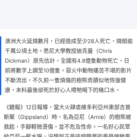
澳洲大火延燒數月，已經造成至少28人死亡，燒燬逾
千萬公頃土地。悉尼大學教授迪克曼（Chris
Dickman）原先估計，全國有4.8億隻動物死亡，日
前將數字上調至10億隻。惡火中動物痛苦不堪的影片
不斷流出，不久前一隻燒傷的樹熊奇蹟似地恢復健
康，未料最後卻死於好心人喂牠喝下的幾口水。
《鏡報》12日報導，當大火肆虐維多利亞州東部吉普
斯蘭（Gippsland）時，名為亞尼（Arnie）的樹熊被
救起，手腳輕微燙傷，並不危及性命。一名好心民眾
給亞尼一瓶水喝，沒想到正是這個簡單的善舉使牠喪