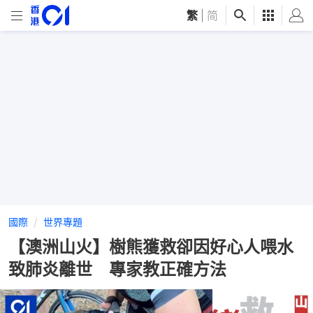
繁
|
简
國際
世界專題
【澳洲山火】樹熊獲救卻因好心人喂水
致肺炎離世 專家教正確方法