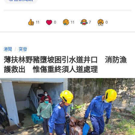
11
0
11
7
0
港聞
突發
薄扶林野豬墮坡困引水道井口 消防漁
護救出 惟傷重終須人道處理