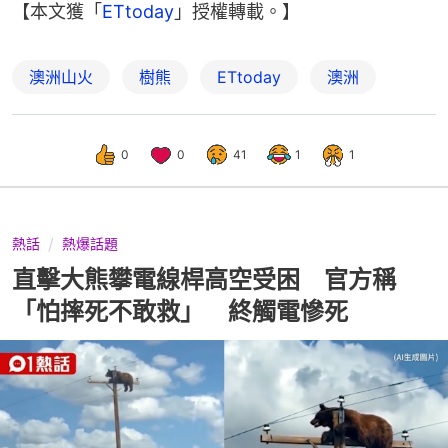
【本文獲「
ETtoday
」授權轉載。】
澳洲山火
樹熊
ETtoday
澳洲
0
0
41
1
1
熱話
熱爆話題
直擊大熊攀電線桿高空受困 官方稱
「怕摔死不敢救」 終觸電慘死