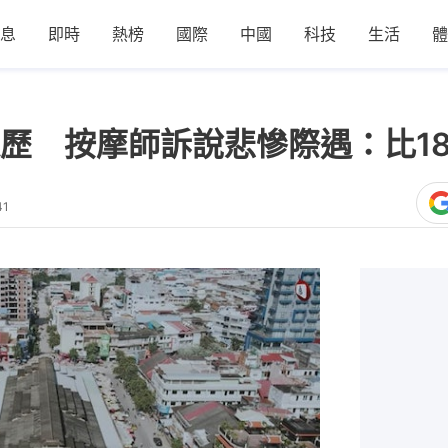
息
即時
熱榜
國際
中國
科技
生活
體
歷 按摩師訴說悲慘際遇：比1
41