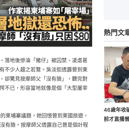
熱門文
，落地後慘淪「豬仔」被囚禁、凌虐甚
有不少人趨之若鶩。吳淡如透露曾到柬
，卻驚見按摩師父「沒有臉」，聽完對
愕不已，形容當地就像是個「大型屠宰
46歲年收
注的柬埔寨議題，她回憶曾到柬國旅遊，
前才直播
沒有臉。按摩師父透露自己曾是個計程