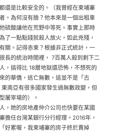
都還是比較安全的。（我曾經在柬埔寨
者。為何沒有臉？他本來是一個出租車
他硫酸讓他在荒野中等死。事實上那時
為了一點點錢就殺人放火，如此兇殘，
有關。記得赤柬？根據非正式統計，一
很長的統治時間裡， 7百萬人殺到剩下二
人，搞得比 18層地獄還恐怖，不想死的
來的華僑，逃亡無數，這並不是「古
er，東南亞有很多國家發生過無數政變，但
型屠宰場的）。
人，她的房地產仲介公司也快要在某國
寨擔任台灣某銀行分行經理。2016年，
「好累喔，我柬埔寨的房子終於賣掉