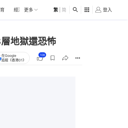
育
經濟
更多
01深圳
繁
觀點
|
简
健康
好食玩飛
登入
女
8層地獄還恐怖
108
在Google
追蹤《香港01》