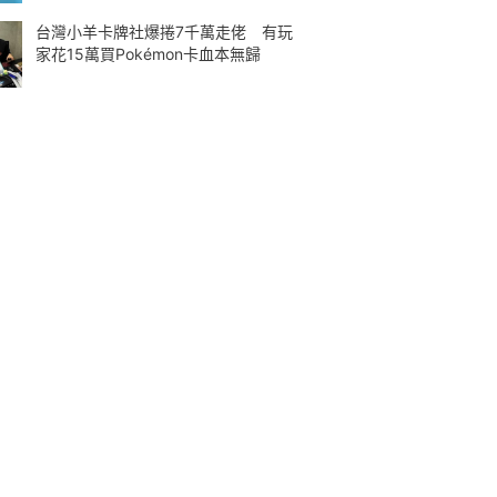
台灣小羊卡牌社爆捲7千萬走佬 有玩
家花15萬買Pokémon卡血本無歸