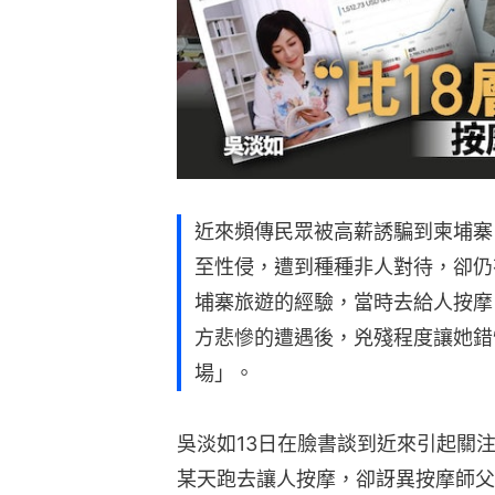
近來頻傳民眾被高薪誘騙到柬埔寨
至性侵，遭到種種非人對待，卻仍
埔寨旅遊的經驗，當時去給人按摩
方悲慘的遭遇後，兇殘程度讓她錯
場」。
吳淡如13日在臉書談到近來引起關
某天跑去讓人按摩，卻訝異按摩師父