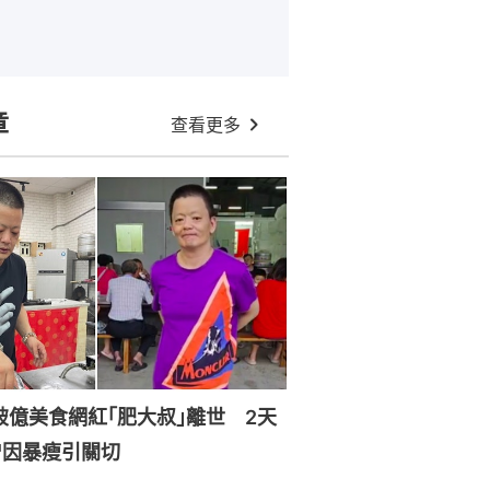
章
查看更多
破億美食網紅｢肥大叔｣離世 2天
曾因暴瘦引關切