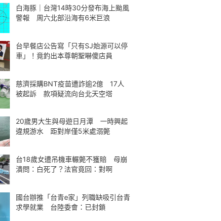
白海豚｜台灣14時30分發布海上颱風
警報 周六北部沿海有6米巨浪
台早餐店公告寫「只有SJ始源可以停
車」！竟釣出本尊朝聖嚇傻店員
慈濟採購BNT疫苗遭詐逾2億 17人
被起訴 款項疑流向台北天空塔
20歲男大生與母遊日月潭 一時興起
違規游水 距對岸僅5米處溺斃
台18歲女遭吊機車輾斃不獲賠 母崩
潰問：白死了？法官竟回：對啊
國台辦推「台青e家」列職缺吸引台青
求學就業 台陸委會：已封鎖