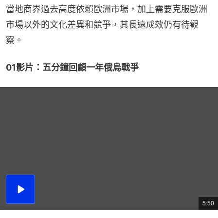
當地商界過去高度依賴歐洲市場，加上需要克服歐洲
市場以外的文化差異和競爭，其長遠成效仍有待觀
察。
01影片：五分鐘回顧一年俄烏戰爭
播
放
5:50
總
影
共
片
時