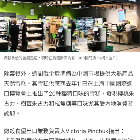
微穀食優的發展迅速，現時在俄羅斯國內有1,300間門店。(網上圖片)
除套餐外，這間俄企還準備為中國市場提供大熱產品
天然雪糕。其雪糕供應商去年11已在上海中國國際進
口博覽會上推出了20種獨特口味的雪糕，發現櫻桃朱
古力、樹莓朱古力和咸焦糖等口味尤其受內地消費者
歡迎。
微穀食優出口業務負責人Victoria Pinchuk指出：