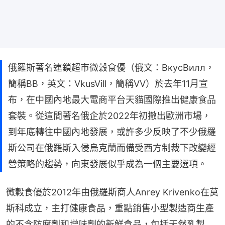
俄羅斯著名連鎖超市微穀食優（俄文：ВкусВилл，
簡稱BB，英文：VkusVill，簡稱VV）於去年11月宣
布，在中國內地最大電商平台天貓國際推出健康食品
套裝。從這間著名俄企於2022年初撤出歐洲市場，
到年底轉往中國內地發展，或許多少反映了不少俄羅
斯公司在俄羅斯入侵烏克蘭而備受西方制裁下改變經
營策略的趨勢，向東發展似乎成為一個主要選項。
微穀食優於2012年由俄羅斯商人Anrey Krivenko在莫
斯科成立，主打健康食品，重點銷售小型製造商生產
的不含防腐劑和增味劑的新鮮食品，包括天然乳製