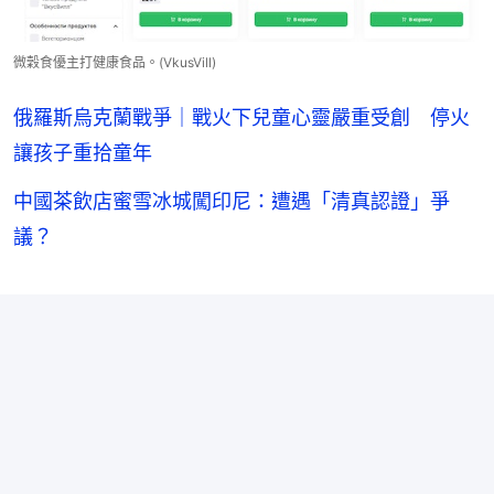
微穀食優主打健康食品。(VkusVill)
俄羅斯烏克蘭戰爭｜戰火下兒童心靈嚴重受創 停火
讓孩子重拾童年
中國茶飲店蜜雪冰城闖印尼：遭遇「清真認證」爭
議？