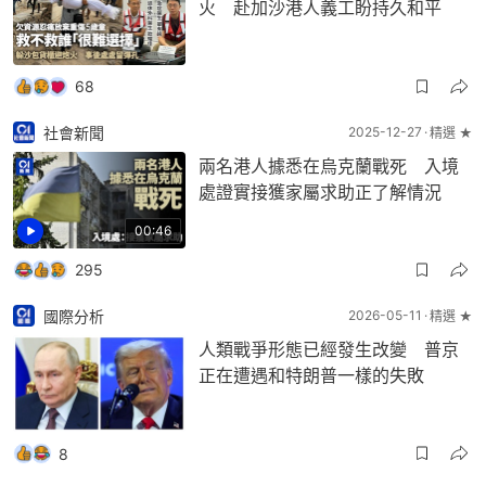
火 赴加沙港人義工盼持久和平
68
社會新聞
2025-12-27
精選 ★
兩名港人據悉在烏克蘭戰死 入境
處證實接獲家屬求助正了解情況
00:46
295
國際分析
2026-05-11
精選 ★
人類戰爭形態已經發生改變 普京
正在遭遇和特朗普一樣的失敗
8