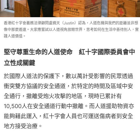
香港紅十字會義務法律顧問盧摘天（Justin）認為，人道危機與我們的距離並非想
像中那麼遙遠。大家應嘗試以人道視角放眼世界，思考如何在生活中善待別人，實
踐人道價值。
堅守尊重生命的人道使命 紅十字國際委員會中
立性成關鍵
於國際人道法的保護下，數以萬計受影響的民眾透過
衝突雙方協議的安全通道，於特定的時間及區域中安
全通行，撤離受炮火攻擊的地區，現時已累計有
10,500人在安全通道行動中撤離。而人道援助物資亦
能夠藉此運入，紅十字會人員也可運送傷病者到安全
地方接受治療。