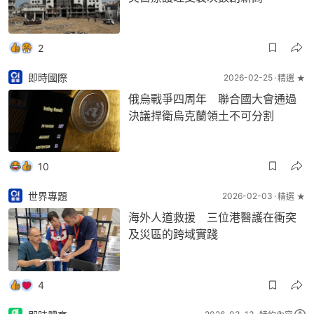
2
即時國際
2026-02-25
精選 ★
俄烏戰爭四周年 聯合國大會通過
決議捍衛烏克蘭領土不可分割
10
世界專題
2026-02-03
精選 ★
海外人道救援 三位港醫護在衝突
及災區的跨域實踐
4