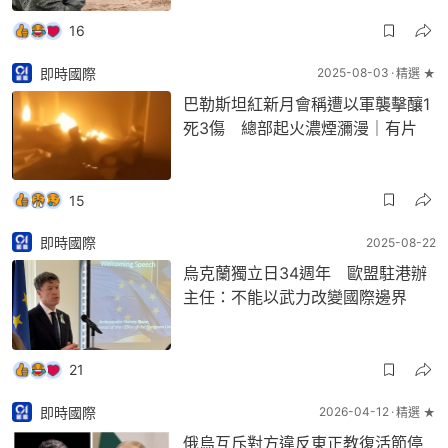
16
即時國際
2025-08-03
精選 ★
巴勒斯坦紅新月會稱遭以軍襲擊釀1
死3傷 總部起火濃煙瀰漫｜有片
15
即時國際
2025-08-22
烏克蘭獨立日34週年 歐盟駐港辦
主任：不能以武力改變國際邊界
21
即時國際
2026-04-12
精選 ★
俄烏互斥對方違反東正教復活節停