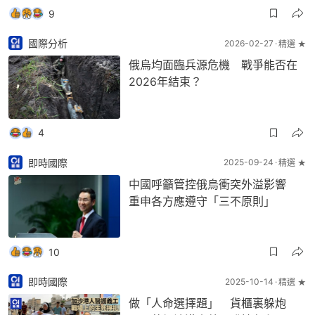
9
國際分析
2026-02-27
精選 ★
俄烏均面臨兵源危機 戰爭能否在
2026年結束？
4
即時國際
2025-09-24
精選 ★
中國呼籲管控俄烏衝突外溢影響
重申各方應遵守「三不原則」
10
即時國際
2025-10-14
精選 ★
做「人命選擇題」 貨櫃裏躲炮