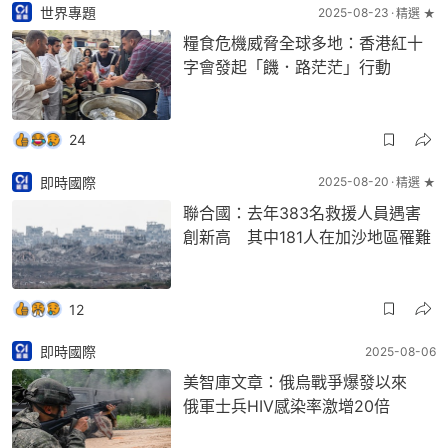
世界專題
2025-08-23
精選 ★
糧食危機威脅全球多地：香港紅十
字會發起「饑．路茫茫」行動
24
即時國際
2025-08-20
精選 ★
聯合國：去年383名救援人員遇害
創新高 其中181人在加沙地區罹難
12
即時國際
2025-08-06
美智庫文章：俄烏戰爭爆發以來
俄軍士兵HIV感染率激增20倍