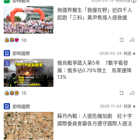
即時體育
2026-03-13
特約內容
無國界醫生「救援在野」近四千人
起跑「三料」黃尹雋撐人道救援
10
即時國際
2026-02-24
精選 ★
俄烏戰爭踏入第5年 7數字看發
展：俄多佔0.79%領土 烏軍援降
13%
15
即時國際
2025-11-04
精選 ★
蘇丹內戰｜人道危機加劇 紅十字
國際委員會籲各方遵守國際人道法