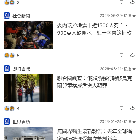
2
社會新聞
2026-06-29
精選 ★
委內瑞拉地震｜近1500人死亡、
900萬人缺食水 紅十字會籲捐款
5
即時國際
2026-03-11
精選 ★
聯合國調查：俄羅斯強行轉移烏克
蘭兒童構成危害人類罪
4
世界專題
2026-01-24
精選 ★
無國界醫生最新報告：去年全球衝
突醫療護理受襲次數創新高