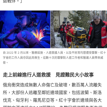
返戰俘。」
自 2022 年 2 月以來，醫療設施、人道救援人員，以及平民等均曾遭受襲擊，紅十
字會的工作人員亦因此而喪生。這數十次的襲擊對人道工作者和醫護人員帶來威
脅。
走上前線進行人道救援 見證難民大小故事
俄烏衝突造成無數人命傷亡及破壞，數百萬人流離失
所，大部份人逃離至鄰近邊境國家，包括波蘭、斯洛
伐克、匈牙利、羅馬尼亞等。紅十字會於邊境與各大