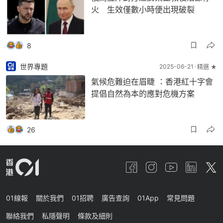
火 生效僅數小時便出現破裂
8
世界專題
2025-06-21
精選 ★
氣候危難迫在眉睫 ：香港紅十字會
提倡自然為本的應對危機方案
26
01線報
關於我們
01招聘
廣告查詢
01App
常見問題
聯絡我們
私隱聲明
條款及細則