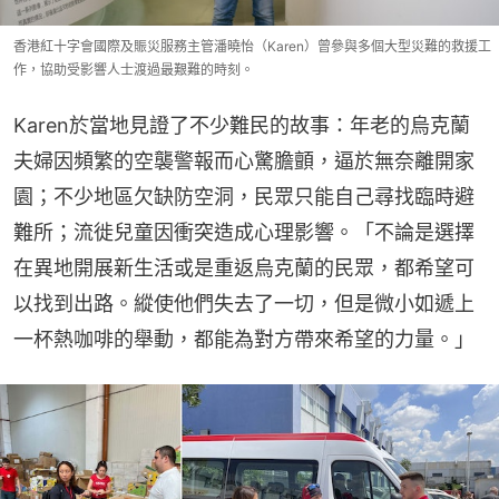
香港紅十字會國際及賑災服務主管潘曉怡（Karen）曾參與多個大型災難的救援工
作，協助受影響人士渡過最艱難的時刻。
Karen於當地見證了不少難民的故事：年老的烏克蘭
夫婦因頻繁的空襲警報而心驚膽顫，逼於無奈離開家
園；不少地區欠缺防空洞，民眾只能自己尋找臨時避
難所；流徙兒童因衝突造成心理影響。「不論是選擇
在異地開展新生活或是重返烏克蘭的民眾，都希望可
以找到出路。縱使他們失去了一切，但是微小如遞上
一杯熱咖啡的舉動，都能為對方帶來希望的力量。」