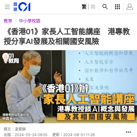
繁
|
简
教育
中小學校園
《香港01》家長人工智能講座 港專教
授分享AI發展及相關國安風險
撰文：
凌雯靜
出版：
2024-05-24 06:55
更新：
2024-08-01 11:26