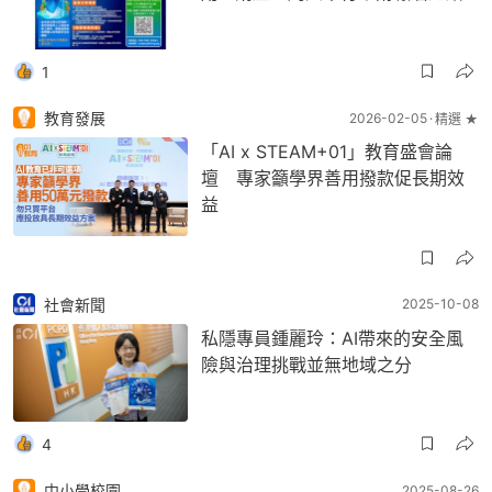
1
教育發展
2026-02-05
精選 ★
「AI x STEAM+01」教育盛會論
壇 專家籲學界善用撥款促長期效
益
社會新聞
2025-10-08
私隱專員鍾麗玲：AI帶來的安全風
險與治理挑戰並無地域之分
4
中小學校園
2025-08-26