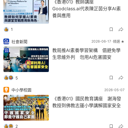
《香港01》教師講座
Goodclass.ai代表陳芷茵分享AI素
養與應用
1
社會新聞
2026-06-17
精選 ★
教局推AI素養學習架構 倡避免學
生思維外判 勿用AI危害國安
5
中小學校園
2026-05-07
《香港01》國民教育講座 謝海發
教授到佛教志蓮小學講解國家安全
2