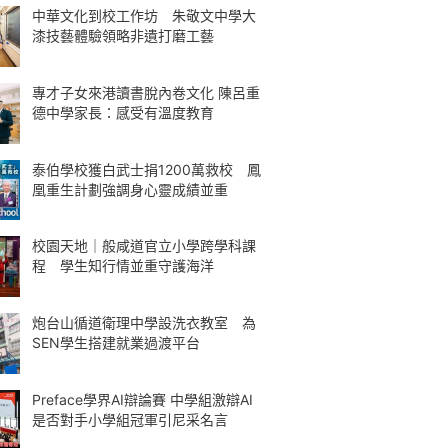
中華文化到校工作坊 朱敬文中學大
漆技藝體驗領略非遺打磨工藝
專才子女來港讀書脫內卷文化 陳呂重
德中學家長：感受有溫度教育
泰伯學校獲白武士捐1200萬救校 鳳
凰重生計劃強調身心靈成績並重
校園天地｜般咸道官立小學跨學科課
程 學生知行情並重守護海洋
炮台山循道衛理中學設洗衣教室 為
SEN學生搭建就業過渡平台
Preface學界AI辯論賽 中學組激辯AI
是否對手小學組冠軍引尼采名言