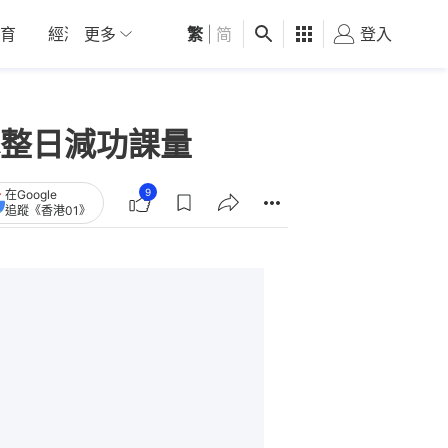
育
經濟
更多
01深圳
繁
觀點
|
简
健康
好食玩飛
登入
女
整日減功課量
9
在Google
追蹤《香港01》