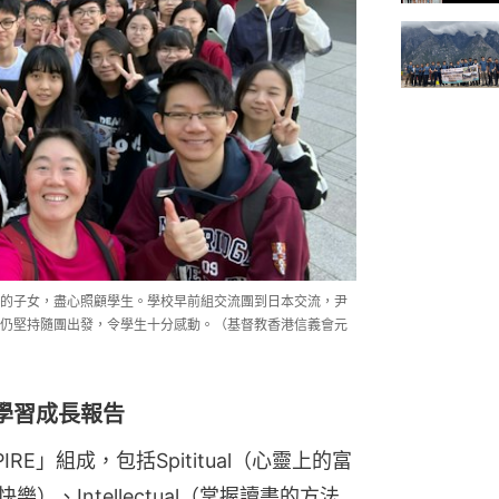
的子女，盡心照顧學生。學校早前組交流團到日本交流，尹
仍堅持隨團出發，令學生十分感動。（基督教香港信義會元
學習成長報告
E」組成，包括Spititual（心靈上的富
樂）、Intellectual（掌握讀書的方法