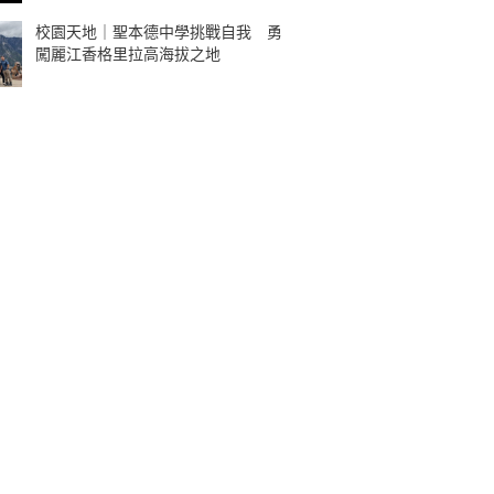
校園天地｜聖本德中學挑戰自我 勇
闖麗江香格里拉高海拔之地