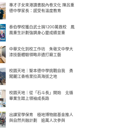
專才子女來港讀書脫內卷文化 陳呂重
德中學家長：感受有溫度教育
泰伯學校獲白武士捐1200萬救校 鳳
凰重生計劃強調身心靈成績並重
中華文化到校工作坊 朱敬文中學大
漆技藝體驗領略非遺打磨工藝
校園天地｜聖本德中學挑戰自我 勇
闖麗江香格里拉高海拔之地
校園天地｜從「石斗長」開始 北循
畢業生踏上領袖成長路
出課室學保育 極地博物館基金推人
與自然共融計劃 逾萬人次參與