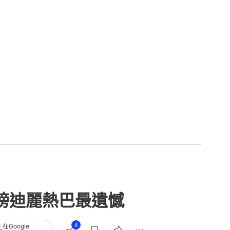
榜迪麗熱巴最遺憾
4
在Google
追蹤《香港01》
章
查看更多