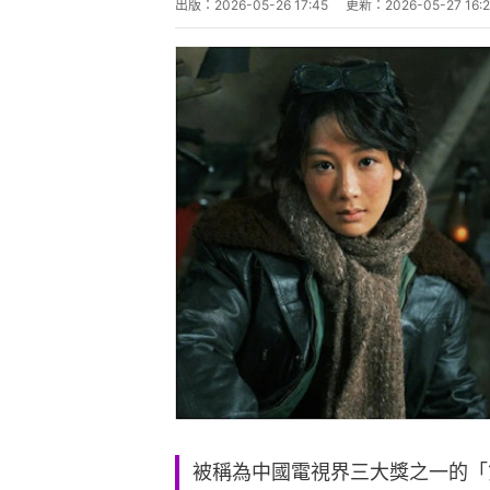
被稱為中國電視界三大獎之一的「第
正式公布入圍名單，隨即在影視圈
歡喜幾家愁，當紅頂流趙麗穎與迪
橫掃提名」的奇特現象，都讓這屆