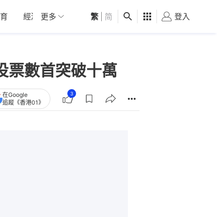
育
經濟
更多
01深圳
繁
觀點
|
简
健康
好食玩飛
登入
女
投票數首突破十萬
3
在Google
追蹤《香港01》