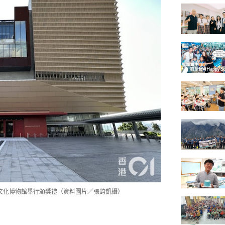
宮文化博物館舉行頒獎禮（資料圖片／張鈞凱攝）