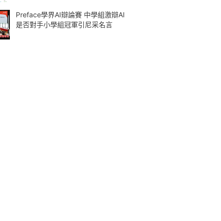
Preface學界AI辯論賽 中學組激辯AI
是否對手小學組冠軍引尼采名言