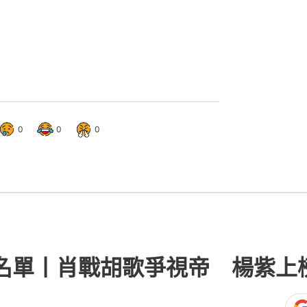
圍名單丨肖戰胡歌爭視帝 楊紫上
23
熱門文