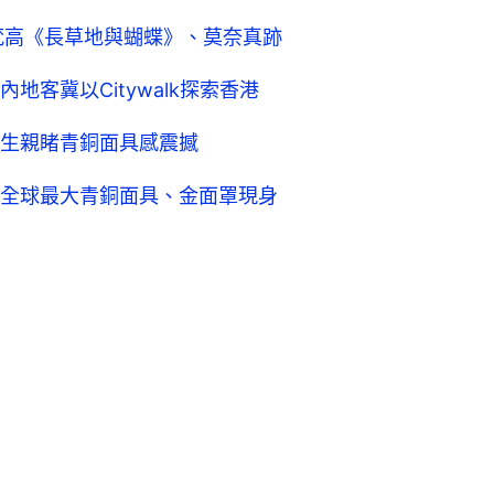
梵高《長草地與蝴蝶》、莫奈真跡
客冀以Citywalk探索香港
生親睹青銅面具感震撼
全球最大青銅面具、金面罩現身
0
0
0