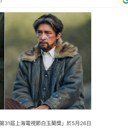
林恬兒老
攬錫黑超
31屆上海電視節白玉蘭獎」於5月26日
引爆超高討論度！然而，名單背後幾家
19
麗熱巴的抱憾出局，以及「收視墊底卻
金獎增添了無數話題。