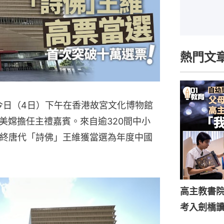
熱門文
今日（4日）下午在香港故宮文化博物館
美嫦擔任主禮嘉賓。來自逾320間中小
最終唐代「詩佛」王維獲當選為年度中國
高主教書
考入劍橋