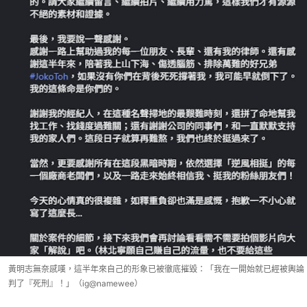
黃明志無奈感嘆，這半年來自己的形象已被徹底摧毀：「我在一開始就已經被輿論
判了『死刑』！」（ig@namewee）