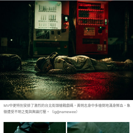
MV中更特別安排了激烈的台北街頭槍戰戲碼，黃明志身中多槍倒地滿身鮮血，象
徵遭受不明之冤與輿論打壓。（ig@namewee）