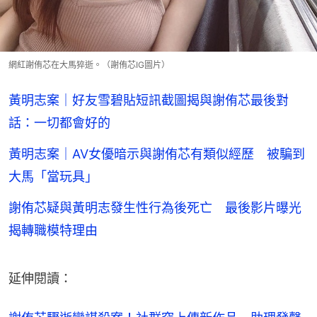
網紅謝侑芯在大馬猝逝。（謝侑芯IG圖片）
黃明志案｜好友雪碧貼短訊截圖揭與謝侑芯最後對
話：一切都會好的
黃明志案｜AV女優暗示與謝侑芯有類似經歷 被騙到
大馬「當玩具」
謝侑芯疑與黃明志發生性行為後死亡 最後影片曝光
揭轉職模特理由
延伸閱讀：