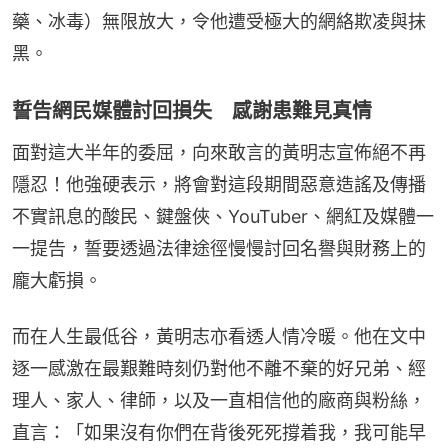
藥、冰毒）無限放大，令他遭受極大的網絡欺凌與抹
黑。
誓告網民媒體討回損失 感謝患難見真情
面對這大半年的委屈，向來敢言的黃明志宣佈絕不再
隱忍！他強硬表示，將會對這段期間惡意造謠及傳播
不實訊息的酸民、鍵盤俠、YouTuber、網紅及媒體一
一提告，誓要透過法律途徑慢慢討回名譽與財務上的
龐大虧損。
而在人生最低谷，黃明志亦看透人情冷暖。他在文中
逐一感激在最艱難時刻仍對他不離不棄的好兄弟、經
理人、家人、律師，以及一直相信他的廠商與粉絲，
直言：「如果沒有你們在背後死死撐着我，我可能早