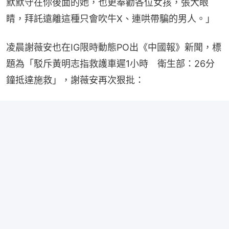
默默守在你後面的她，也更奉勸各位女孩，張大眼
睛，拜託遠離這種只會吹牛X、連哄帶騙的男人。」
凌晨謝薇安也在IG限時動態PO出《中國報》新聞，標
題為「駁斥黃明志指救護車遲1小時　衛生部：26分
鐘抵達施救」，謝薇安再次狠批：