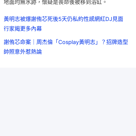
地面均無水跡，懷疑是喪命後被移到浴缸。
黃明志被爆謝侑芯死後5天仍私約性感網紅DJ見面
行家揭更多內幕
謝侑芯命案｜周杰倫「Cosplay黃明志」？招牌造型
帥照意外惹熱論