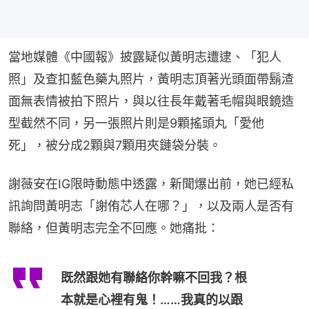
當地媒體《中國報》披露疑似黃明志遭逮、「犯人
照」及查扣藍色藥丸照片，黃明志頂著光頭面帶鬍渣
面無表情被拍下照片，與以往長年戴著毛帽與眼鏡造
型截然不同，另一張照片則是9顆搖頭丸「愛他
死」，被分成2顆與7顆用夾鏈袋分裝。
謝薇安在IG限時動態中透露，新聞爆出前，她已經私
訊詢問黃明志「謝侑芯人在哪？」，以及兩人是否有
聯絡，但黃明志完全不回應。她痛批：
既然跟她有聯絡你幹嘛不回我？根
本就是心裡有鬼！……我真的以跟