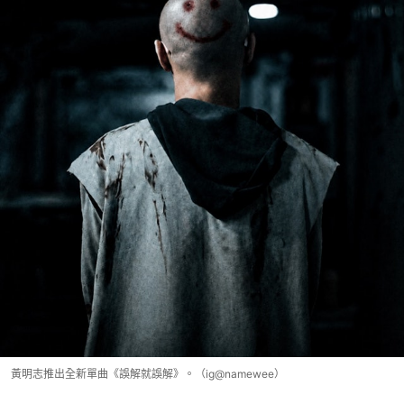
黃明志推出全新單曲《誤解就誤解》。（ig@namewee）