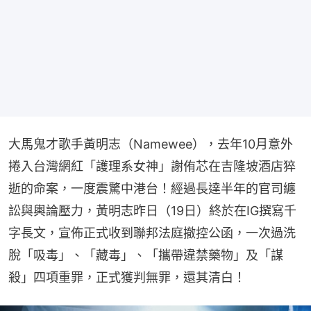
大馬鬼才歌手黃明志（Namewee），去年10月意外
捲入台灣網紅「護理系女神」謝侑芯在吉隆坡酒店猝
逝的命案，一度震驚中港台！經過長達半年的官司纏
訟與輿論壓力，黃明志昨日（19日）終於在IG撰寫千
字長文，宣佈正式收到聯邦法庭撤控公函，一次過洗
脫「吸毒」、「藏毒」、「攜帶違禁藥物」及「謀
殺」四項重罪，正式獲判無罪，還其清白！