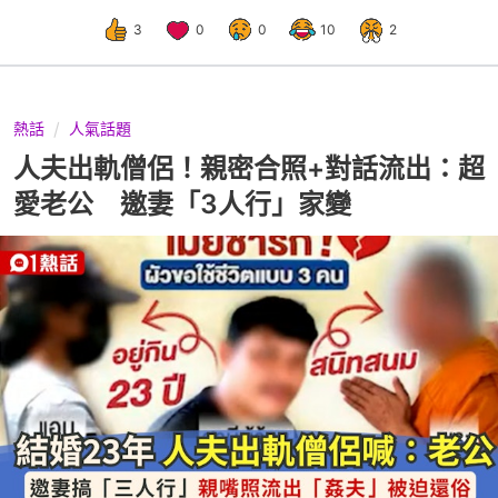
3
0
0
10
2
熱話
人氣話題
人夫出軌僧侶！親密合照+對話流出：超
愛老公 邀妻「3人行」家變