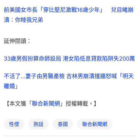
前美國女市長「穿比堅尼激戰16歲少年」 兒目睹崩
潰：你睡我兄弟
延伸閱讀：
33歲男假扮算命師設局 港女陷低息貸款陷阱失200萬
不活了…妻子由男醫產檢 吉林男崩潰撞牆怒喊「明天
離婚」
【本文獲「
聯合新聞網
」授權轉載。】
性侵
熱話
泰國
聯合新聞網