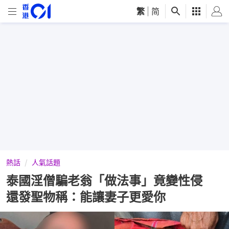
繁
|
简
熱話
人氣話題
泰國淫僧騙老翁「做法事」竟變性侵
還發聖物稱：能讓妻子更愛你