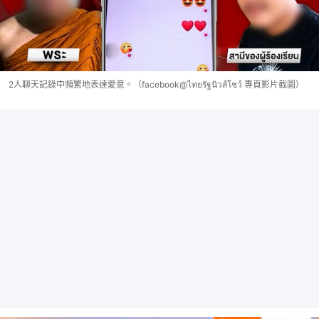
2人聊天記錄中頻繁地表達愛意。（facebook@ไทยรัฐนิวส์โชว์ 專頁影片截圖）