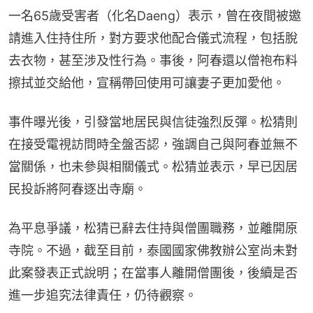
一名65歲受害者（化名Daeng）表示，曾在夜間被邀
請進入住持住所，對方要求他配合儀式流程，包括脫
去衣物，甚至涉及性行為。事後，阿春還以僧袍布料
擦拭並交給他，宣稱帶回使用可讓妻子更加愛他。
事件曝光後，引發當地居民與信徒強烈反彈。松猜則
在接受電視訪問時全盤否認，強調自己與阿春並無不
當關係，也未參與相關儀式。松猜並表示，早已因居
民投訴將阿春逐出寺廟。
為平息爭議，松猜已辭去住持與僧團職務，並離開原
寺院。不過，截至目前，泰國國家佛教辦公室尚未對
此案發表正式說明；在當事人離開僧團後，後續是否
進一步追究法律責任，仍待觀察。