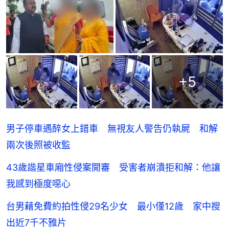
+
5
男子停車遇醉女上錯車 無視友人警告仍執屍 和解
兩次後照被收監
43歲諧星車廂性侵案開審 受害者崩潰拒和解：他讓
我感到極度噁心
台男藉免費約拍性侵29名少女 最小僅12歲 家中搜
出近7千不雅片