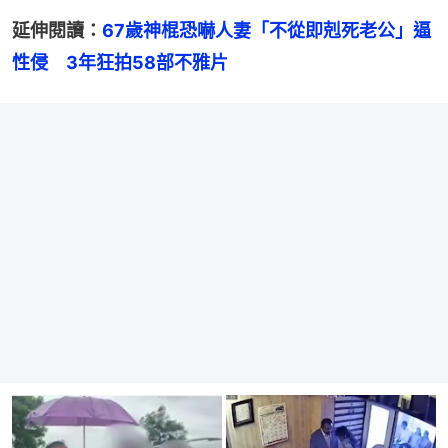
延伸閱讀：
67歲神棍恐嚇人妻「不從即剋死老公」逼
性侵　3年狂拍58部不雅片