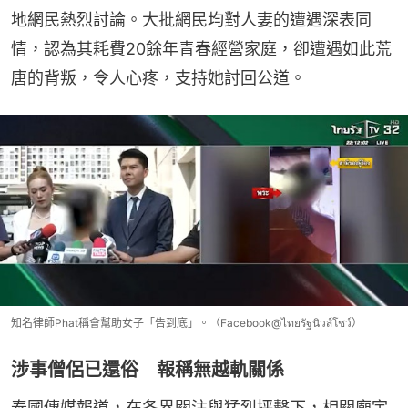
地網民熱烈討論。大批網民均對人妻的遭遇深表同
情，認為其耗費20餘年青春經營家庭，卻遭遇如此荒
唐的背叛，令人心疼，支持她討回公道。
知名律師Phat稱會幫助女子「告到底」。（Facebook@ไทยรัฐนิวส์โชว์）
涉事僧侶已還俗 報稱無越軌關係
泰國傳媒報道，在各界關注與猛烈抨擊下，相關廟宇