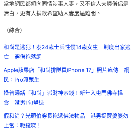
當地網民都傾向同情涉事人妻，又不信人夫與僧侶是
清白，更有人捐款希望助人妻度過難關。
（綜合）
和尚是逃犯！泰24歲士兵性侵14歲女生 剃度出家逃
亡 穿僧袍落網
Apple蘋果店「和尚排隊買iPhone 17」照片瘋傳 網
民：Pro渡眾生
操普通話「和尚」派財神索錢！新年入屯門佛寺搵
食 港男1句擊退
假和尚？光頭伯穿長袍遞佛法物品 港男提醒婆婆勿
上當：呃錢㗎！