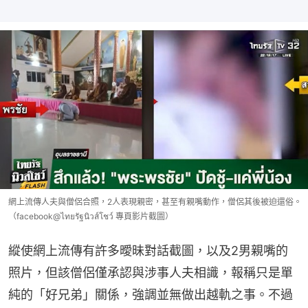
網上流傳人夫與僧侶合照，2人表現親密，甚至有親嘴動作，僧侶其後被迫還俗。
（facebook@ไทยรัฐนิวส์โชว์ 專頁影片截圖）
縱使網上流傳有許多曖昧對話截圖，以及2男親嘴的
照片，但該僧侶僅承認與涉事人夫相識，報稱只是單
純的「好兄弟」關係，強調並無做出越軌之事。不過