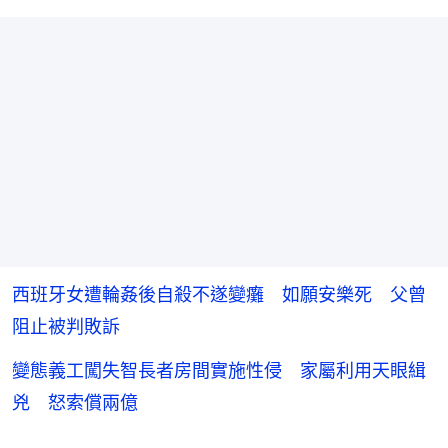
西班牙女遭輪姦後自殺不遂變癱 如願安樂死 父曾
阻止被判敗訴
變態義工闖失智長者房間實施性侵 家屬利用天眼緝
兇 怒索償兩億