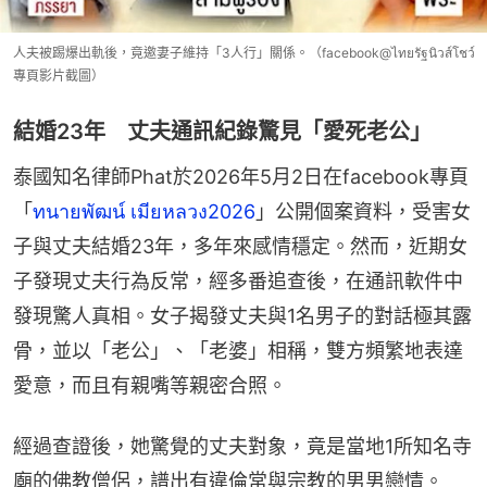
人夫被踢爆出軌後，竟邀妻子維持「3人行」關係。（facebook@ไทยรัฐนิวส์โชว์
專頁影片截圖）
結婚23年 丈夫通訊紀錄驚見「愛死老公」
泰國知名律師Phat於2026年5月2日在facebook專頁
「
ทนายพัฒน์ เมียหลวง2026
」公開個案資料，受害女
子與丈夫結婚23年，多年來感情穩定。然而，近期女
子發現丈夫行為反常，經多番追查後，在通訊軟件中
發現驚人真相。女子揭發丈夫與1名男子的對話極其露
骨，並以「老公」、「老婆」相稱，雙方頻繁地表達
愛意，而且有親嘴等親密合照。
經過查證後，她驚覺的丈夫對象，竟是當地1所知名寺
廟的佛教僧侶，譜出有違倫常與宗教的男男戀情。