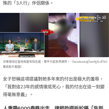
殊的「3人行」伴侶關係。
涉事僧侶在當地相當有知名度，事件引起各界譁然。（facebook@ไทยรัฐนิวส์โชว์
專頁影片截圖）
女子怒稱這項提議對她多年來的付出是極大的羞辱，
「我對這23年的感情徹底死心，我的付出在這一刻變
得毫無意義」。
人妻帶6000泰銖出走 律師助提訴訟稱「告到