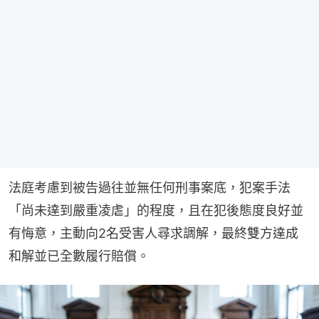
法庭考慮到被告過往並無任何刑事案底，犯案手法
「尚未達到嚴重凌虐」的程度，且在犯後態度良好並
有悔意，主動向2名受害人尋求調解，最終雙方達成
和解並已全數履行賠償。