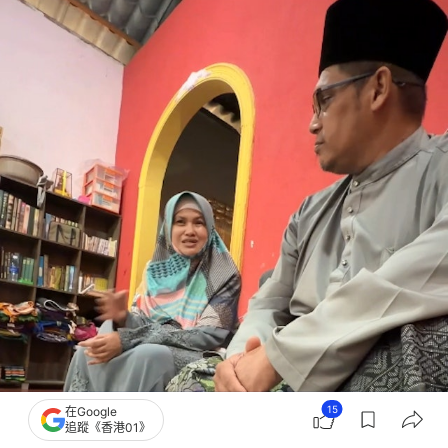
15
在Google
追蹤《香港01》