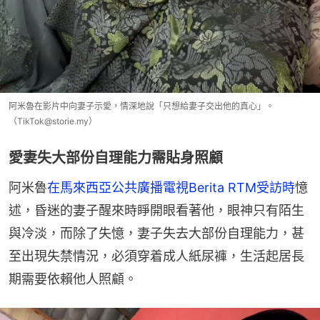
阿米魯在影片中向妻子示愛，情深地說「只想給妻子交出他的真心」。
（TikTok@storie.my）
愛妻失大部份自理能力需貼身照顧
阿米魯
在馬來西亞公共廣播電視Berita RTM受訪時
憶
述，昏迷的妻子醒來時睜開眼看著他，眼神只有陌生
與冷淡，而除了失憶，妻子失去大部份自理能力，甚
至出現失禁情況，必須穿着成人紙尿褲，生活起居長
期需要依賴他人照顧。