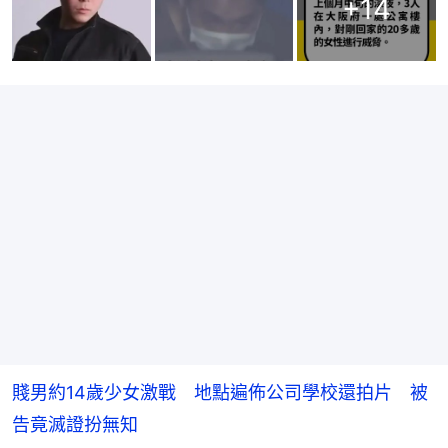
+
14
賤男約14歲少女激戰 地點遍佈公司學校還拍片 被
告竟滅證扮無知