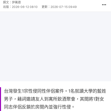
撰文：
伊萬德
出版：
2026-06-12 08:10
更新：
2026-07-15 09:49
台灣發生1宗性侵同性伴侶案件。1名就讀大學的藍姓
男子，藉詞邀請友人到寓所飲酒聚會，其間將1對女
同志伴侶反鎖於房間內並強行性侵。