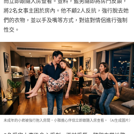
而立即跟隨入房查看。豈料，藍男隨即將房門反鎖，
將2名女事主困於房內。他不顧2人反抗，強行脫去她
們的衣物，並以手及嘴等方式，對這對情侶進行強制
性交。
未成年的小君被強行抱入房間，小雅擔心伴侶立即跟隨入房查看。（AI生成圖片）