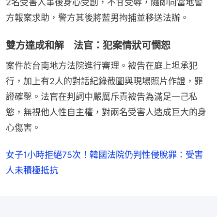
2名受害人事後身心受創，不甘受辱，隨即向當地警
方報案求助，警方其後將藍男拘捕並移送法辦。
雙方達成和解 法官：犯案情狀可憫恕
案件於台南地方法院進行審理。被告在庭上坦承犯
行，加上有2人的對話紀錄截圖與現場照片作證，罪
證確鑿。法官在判詞中嚴厲斥責被告為滿足一己私
慾，無視他人性自主權，對兩名受害人造成巨大的身
心傷害。
女子1小時拒絕75次！韓國法院仍判性侵脫罪：受害
人未積極抵抗