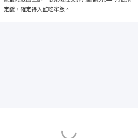
定讞，確定得入監吃牢飯。