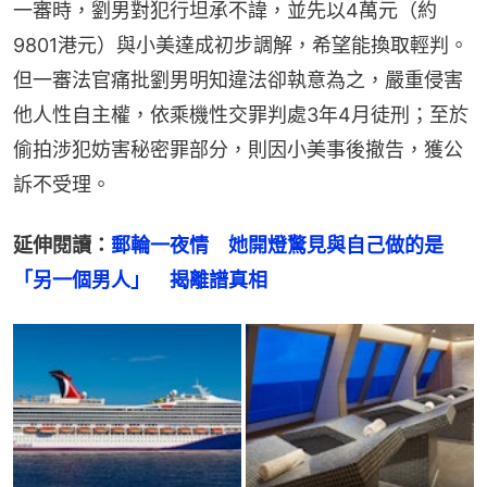
一審時，劉男對犯行坦承不諱，並先以4萬元（約
9801港元）與小美達成初步調解，希望能換取輕判。
但一審法官痛批劉男明知違法卻執意為之，嚴重侵害
他人性自主權，依乘機性交罪判處3年4月徒刑；至於
偷拍涉犯妨害秘密罪部分，則因小美事後撤告，獲公
訴不受理。
延伸閱讀：
郵輪一夜情　她開燈驚見與自己做的是
「另一個男人」　揭離譜真相