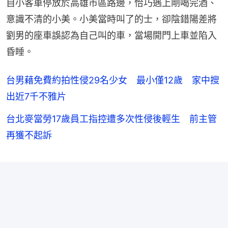
自小客車停放於高雄市區路邊，恰巧遇上剛喝完酒、
意識不清的小美。小美當時叫了的士，卻陰錯陽差將
劉男的座車誤認為自己叫的車，當場開門上車並陷入
昏睡。
台男藉免費約拍性侵29名少女 最小僅12歲 家中搜
出近7千不雅片
台北麥當勞17歲員工指控遭多次性侵後輕生 前主管
再獲不起訴