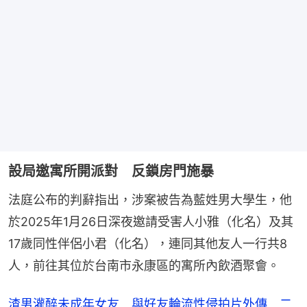
設局邀寓所開派對 反鎖房門施暴
法庭公布的判辭指出，涉案被告為藍姓男大學生，他
於2025年1月26日深夜邀請受害人小雅（化名）及其
17歲同性伴侶小君（化名），連同其他友人一行共8
人，前往其位於台南市永康區的寓所內飲酒聚會。
渣男灌醉未成年女友 與好友輪流性侵拍片外傳 二