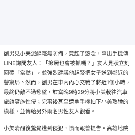
劉男見小美泥醉毫無防備，竟起了慾念，拿出手機傳
LINE詢問友人：「撿屍也會被抓嗎？」友人見狀立刻
回覆「當然」，並強烈建議他趕緊把女子送到鄰近的
警察局。然而，劉男在車內內心交戰了將近1個小時，
最終仍敵不過慾望，於當晚9時29分將小美載往汽車
旅館實施性侵；完事後甚至還拿手機拍下小美熟睡的
模樣，並傳給另外兩名男性友人觀看。
小美清醒後驚覺遭到侵犯，憤而報警提告。高雄地院