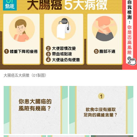
大腸癌五大病徽（01製圖）