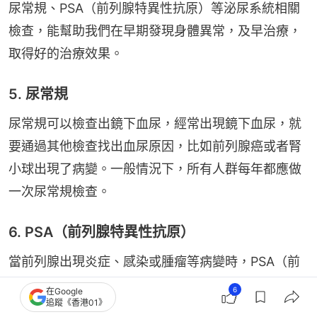
尿常規、PSA（前列腺特異性抗原）等泌尿系統相關
檢查，能幫助我們在早期發現身體異常，及早治療，
取得好的治療效果。
5. 尿常規
尿常規可以檢查出鏡下血尿，經常出現鏡下血尿，就
要通過其他檢查找出血尿原因，比如前列腺癌或者腎
小球出現了病變。一般情況下，所有人群每年都應做
一次尿常規檢查。
6. PSA（前列腺特異性抗原）
當前列腺出現炎症、感染或腫瘤等病變時，PSA（前
列腺特異性抗原）水平可能在血液中上升，如果該指
6
在Google
追蹤《香港01》
標超過4ng/mL，就應格外警惕，進一步進行檢查和