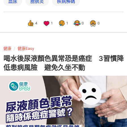
血尿
膀胱炎
疾病解碼
4
1
1
0
0
健康
健康Easy
喝水後尿液顏色異常恐是癌症 3習慣降
低患病風險 避免久坐不動