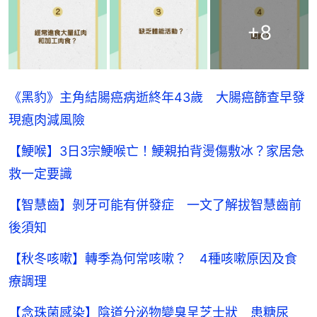
+
8
《黑豹》主角結腸癌病逝終年43歲 大腸癌篩查早發
現瘜肉減風險
【鯁喉】3日3宗鯁喉亡！鯁親拍背燙傷敷冰？家居急
救一定要識
【智慧齒】剝牙可能有併發症 一文了解拔智慧齒前
後須知
【秋冬咳嗽】轉季為何常咳嗽？ 4種咳嗽原因及食
療調理
【念珠菌感染】陰道分泌物變臭呈芝士狀 患糖尿