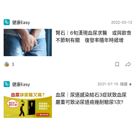
健康Easy
2022-05-13
腎石｜6旬漢現血尿求醫 或與飲食
不節制有關 復發率隨年時遞增
3
健康Easy
2021-07-15
精選 ★
血尿｜尿道感染結石3症狀致血尿
嚴重可致泌尿道癌幾耐驗尿1次?
1