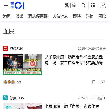
繁
|
简
港聞
娛樂
酒店優惠碼
天氣消息
即時
熱榜
國際
血尿
熱爆話題
2025-10-29
精選 ★
兒子忘沖廁！媽媽看馬桶震驚急赴
院 揭一家三口全患罕見病要換腎
53
健康Easy
2024-11-30
精選 ★
泌尿問題｜痾「血尿」肉眼難察