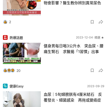
物會影響？醫生教你辨別異常尿色
2
熱爆話題
2023-12-04
精選 ★
健身男每日喝3公升水 突血尿、腰
痛生腎石 求醫揭「1習慣」出事
20
健康Easy
2023-09-29
血尿｜5旬婦膀胱有4厘米結石 反
覆發炎、細菌感染 再拖或變癌症