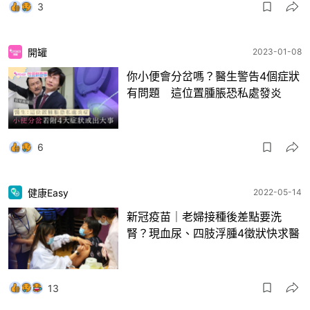
3
開罐
2023-01-08
你小便會分岔嗎？醫生警告4個症狀
有問題 這位置腫脹恐私處發炎
6
健康Easy
2022-05-14
新冠疫苗｜老婦接種後差點要洗
腎？現血尿、四肢浮腫4徵狀快求醫
13