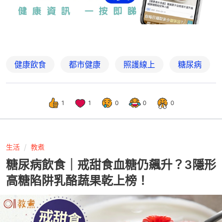
健康飲食
都市健康
照護線上
糖尿病
1
1
0
0
0
生活
教煮
糖尿病飲食｜戒甜食血糖仍飆升？3隱形
高糖陷阱乳酪蔬果乾上榜！