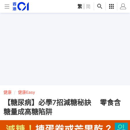
繁
|
简
健康
健康Easy
【糖尿病】必學7招減糖秘訣 零食含
糖量成高糖陷阱