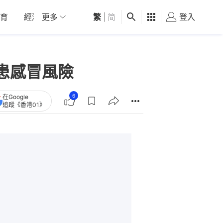
育
經濟
更多
01深圳
繁
觀點
|
简
健康
好食玩飛
登入
女
患感冒風險
6
在Google
追蹤《香港01》