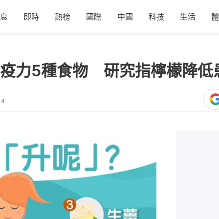
息
即時
熱榜
國際
中國
科技
生活
體
疫力5種食物 研究指檸檬降低
14