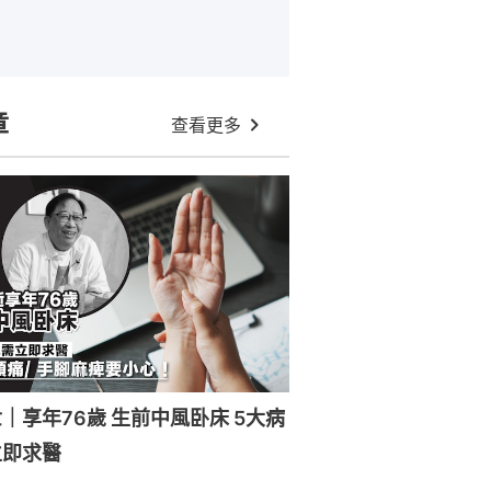
章
查看更多
｜享年76歲 生前中風卧床 5大病
立即求醫