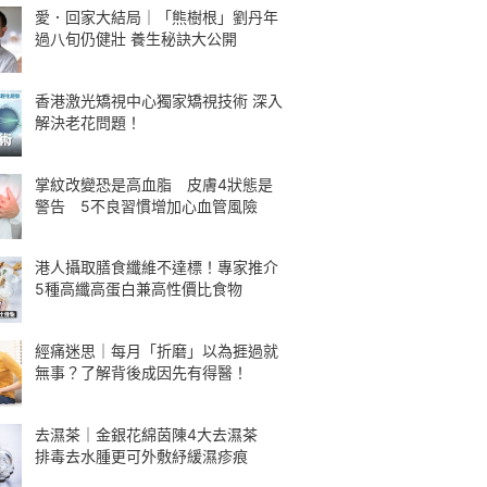
愛．回家大結局｜「熊樹根」劉丹年
過八旬仍健壯 養生秘訣大公開
香港激光矯視中心獨家矯視技術 深入
解決老花問題！
掌紋改變恐是高血脂 皮膚4狀態是
警告 5不良習慣增加心血管風險
港人攝取膳食纖維不達標！專家推介
5種高纖高蛋白兼高性價比食物
經痛迷思｜每月「折磨」以為捱過就
無事？了解背後成因先有得醫！
去濕茶｜金銀花綿茵陳4大去濕茶
排毒去水腫更可外敷紓緩濕疹痕