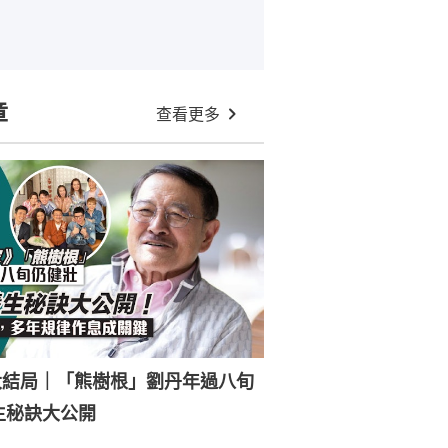
章
查看更多
大結局｜「熊樹根」劉丹年過八旬
生秘訣大公開