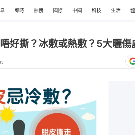
息
即時
熱榜
國際
中國
科技
生活
體
唔好撕？冰敷或熱敷？5大曬傷
45