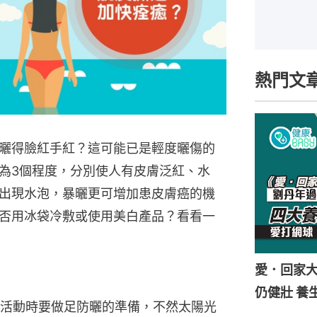
熱門文
曬得臉紅手紅？這可能已是輕度曬傷的
為3個程度，分別使人有皮膚泛紅、水
出現水泡，暴曬更可增加患皮膚癌的機
否用冰袋冷敷或使用美白產品？看看一
愛．回家
仍健壯 養
活動時要做足防曬的準備，不然太陽光