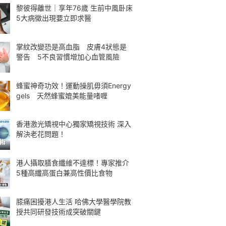
黎彼得離世｜享年76歲 生前中風卧床
5大病徵出現要立即求醫
掌紋改變恐是高血脂 皮膚4狀態是
警告 5不良習慣增加心血管風險
蜂蜜神奇功效！運動操肌毋須Energy
gels 天然蜂蜜媲美能量啫喱
香港激光矯視中心獨家矯視技術 深入
解決老花問題！
港人攝取膳食纖維不達標！專家推介
5種高纖高蛋白兼高性價比食物
膝痛困擾港人生活 哈佛大學醫學院教
授共同研發技術成突破關鍵