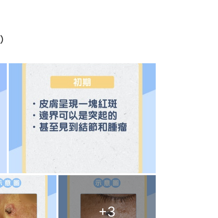
）
+
3