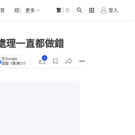
育
經濟
更多
01深圳
繁
觀點
|
简
健康
好食玩飛
登入
女
處理一直都做錯
9
在Google
追蹤《香港01》