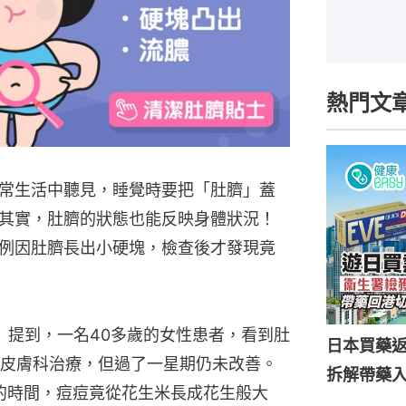
熱門文
常生活中聽見，睡覺時要把「肚臍」蓋
其實，肚臍的狀態也能反映身體狀況！
例因肚臍長出小硬塊，檢查後才發現竟
》提到，一名40多歲的女性患者，看到肚
日本買藥
皮膚科治療，但過了一星期仍未改善。
拆解帶藥
的時間，痘痘竟從花生米長成花生般大