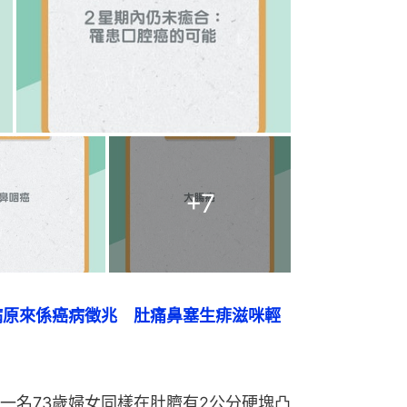
+
7
病原來係癌病徵兆　肚痛鼻塞生痱滋咪輕
一名73歲婦女同樣在肚臍有2公分硬塊凸