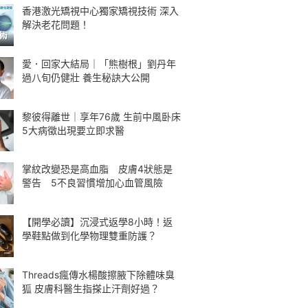
香港激光矯視中心獨家矯視技術 深入
解決老花問題！
愛．回家大結局｜「熊樹根」劉丹年
過八旬仍健壯 養生秘訣大公開
黎彼得離世｜享年76歲 生前中風卧床
5大病徵出現要立即求醫
掌紋改變恐是高血脂 皮膚4狀態是
警告 5不良習慣增加心血管風險
【開學必讀】沉浸式返學8小時！返
學鞋點做到化學物理雙重防護？
Threads瘋傳水楊酸擦腋下除體味臭
狐 皮膚科醫生指搽止汗劑好過？