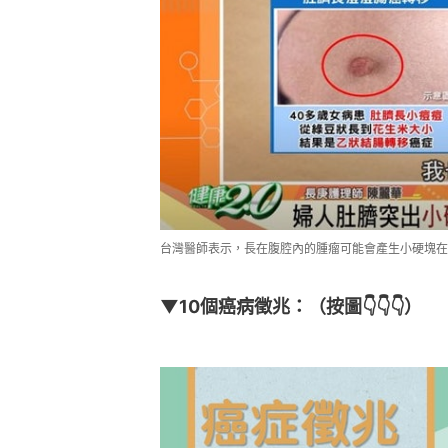
台灣醫師表示，長在腹腔內的腫瘤可能會產生小硬塊在肚臍
▼10個癌病徵兆：（按圖👇👇👇）