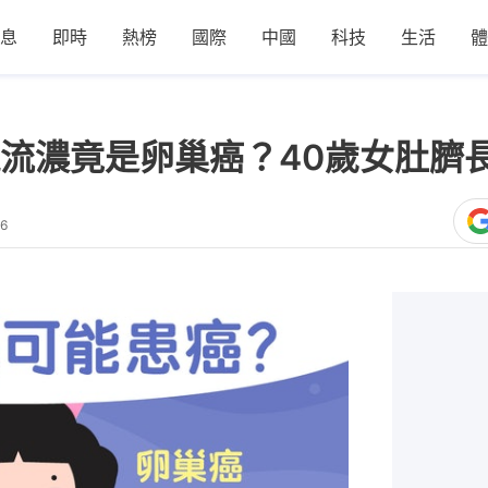
息
即時
熱榜
國際
中國
科技
生活
體
流濃竟是卵巢癌？40歲女肚臍
56