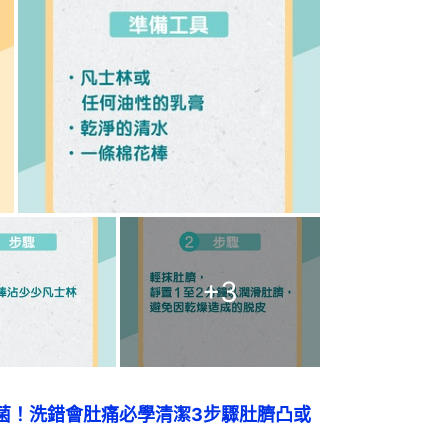
+
3
種菌！洗錯會肚痛必學清潔3步驟肚臍凸或