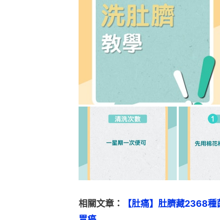
相關文章：
【肚痛】肚臍藏2368
胃癌