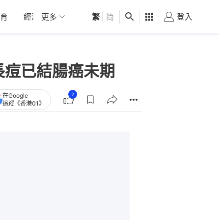
育
經濟
更多
01深圳
繁
觀點
|
简
健康
好食玩飛
登入
女
長痘已結腸癌未期
2
在Google
追蹤《香港01》