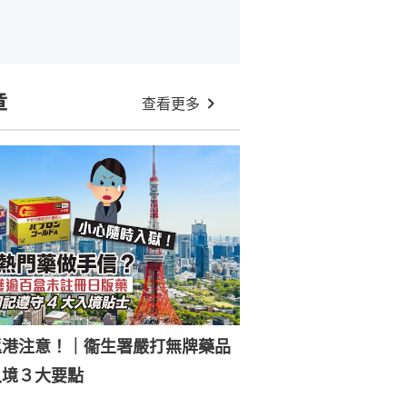
章
查看更多
返港注意！｜衞生署嚴打無牌藥品
入境３大要點