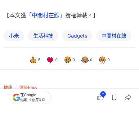
【本文獲
「中關村在線」
授權轉載。】
小米
生活科技
Gadgets
中關村在線
5
0
0
0
0
健康
健康Easy
2
在Google
肌腱炎｜女孩滑手機致手指劇痛！醫揭
追蹤《香港01》
「手機指」危害 教2招舒緩