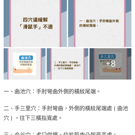
+
8
一、曲池穴：手肘彎曲外側的橫紋尾端。
二、手三里穴：手肘彎曲，外側的橫紋尾端處 ( 曲池
穴 ) ，往下三橫指寬處。
三、合谷穴：虎口併攏，位於肌肉凸起最高處。