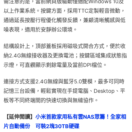
需注意的是，當前網頁版驅動僅適配Windows 10及
以上作業系統。按鍵方面，採用TTC定製輕音微動，
通過延長按壓行程優化觸發反饋，兼顧清晰觸感與低
噪表現，適用於安靜辦公環境。
結構設計上，頂部蓋板採用磁吸式開合方式，便於收
納2.4G無線接收器及更換電池；按鍵區域集成狀態指
示燈，可直觀顯示剩餘電量及當前DPI檔位。
連接方式支援2.4G無線與藍牙5.0雙模，最多可同時
記憶三台設備，輕鬆實現在手提電腦、Desktop、平
板等不同終端間的快速切換與無縫協作。
【延伸閲讀】
小米首款家用私有雲NAS眾籌！全家相
片自動備份　可裝2塊30TB硬碟