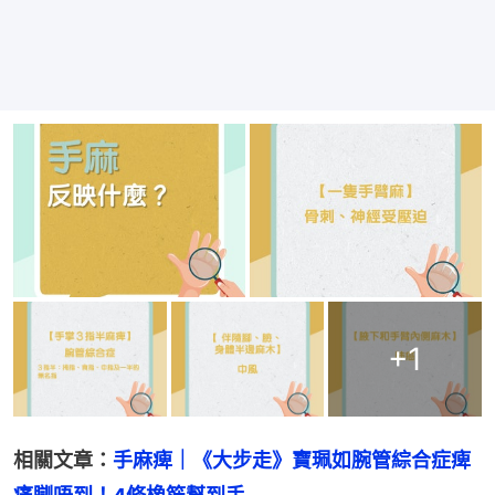
+
1
相關文章：
手麻痺｜《大步走》寶珮如腕管綜合症痺