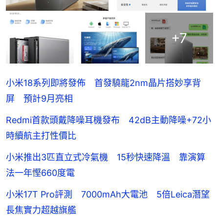
+
7
小米18系列即將發佈 首發驍龍2nm晶片搭妙享背
屏 預計9月亮相
Redmi首款頭戴降噪耳機發布 42dB主動降噪+72小
時續航主打性價比
小米推出3匹直立式冷氣機 15秒快速降溫 靠演算
法一年慳660度電
小米17T Pro評測 7000mAh大電池 5倍Leica潛望
長焦實力超越旗艦