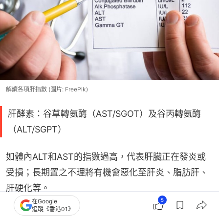
解讀各項肝指數 (圖片: FreePik)
肝酵素：谷草轉氨酶（AST/SGOT）及谷丙轉氨酶
（ALT/SGPT）
如體內ALT和AST的指數過高，代表肝臟正在發炎或
受損；長期置之不理將有機會惡化至肝炎、脂肪肝、
肝硬化等。
5
在Google
追蹤《香港01》