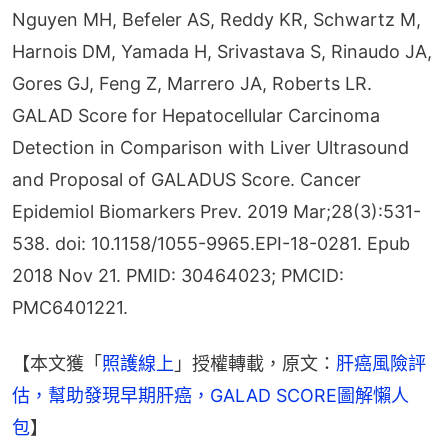
Nguyen MH, Befeler AS, Reddy KR, Schwartz M, 
Harnois DM, Yamada H, Srivastava S, Rinaudo JA, 
Gores GJ, Feng Z, Marrero JA, Roberts LR. 
GALAD Score for Hepatocellular Carcinoma 
Detection in Comparison with Liver Ultrasound 
and Proposal of GALADUS Score. Cancer 
Epidemiol Biomarkers Prev. 2019 Mar;28(3):531-
538. doi: 10.1158/1055-9965.EPI-18-0281. Epub 
2018 Nov 21. PMID: 30464023; PMCID: 
PMC6401221.
【本文獲「
照護線上
」授權轉載，原文：
肝癌風險評
估，幫助發現早期肝癌，GALAD SCORE圖解懶人
包
】