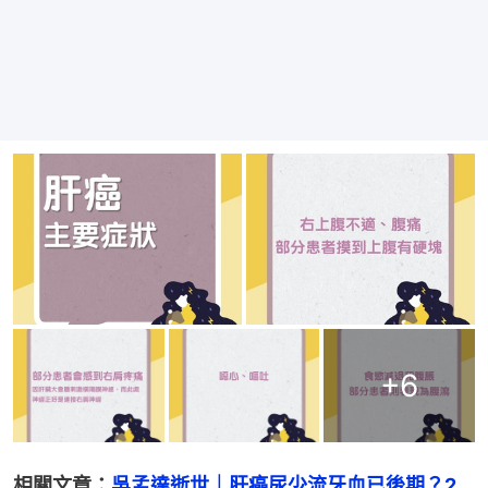
+
6
相關文章：
吳孟達逝世｜肝癌尿少流牙血已後期？2