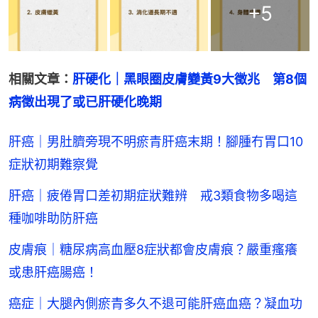
+
5
相關文章：
肝硬化｜黑眼圈皮膚變黃9大徵兆　第8個
病徵出現了或已肝硬化晚期
肝癌｜男肚臍旁現不明瘀青肝癌末期！腳腫冇胃口10
症狀初期難察覺
肝癌｜疲倦胃口差初期症狀難辨 戒3類食物多喝這
種咖啡助防肝癌
皮膚痕｜糖尿病高血壓8症狀都會皮膚痕？嚴重瘙癢
或患肝癌腸癌！
癌症｜大腿內側瘀青多久不退可能肝癌血癌？凝血功