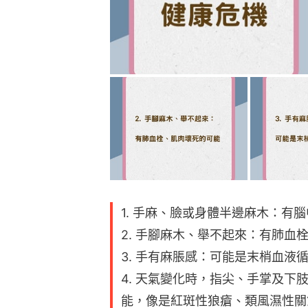
1. 手麻、臉或身體半邊麻木：有
2. 手腳麻木、舉不起來：有肺血
3. 手有麻脹感：可能是末梢血液
4. 天氣變化時，指尖、手掌及下
能，像是紅斑性狼瘡、類風濕性關