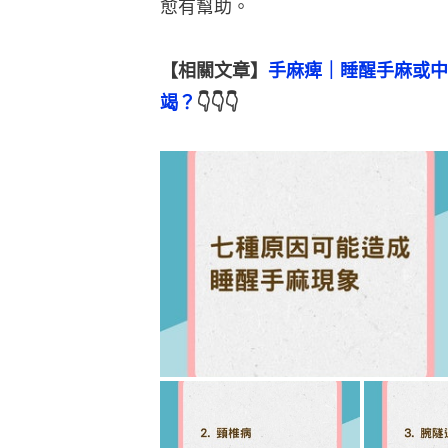
愈有幫助。
【相關文章】
手麻痺｜睡醒手麻或中
竭？
👇👇👇