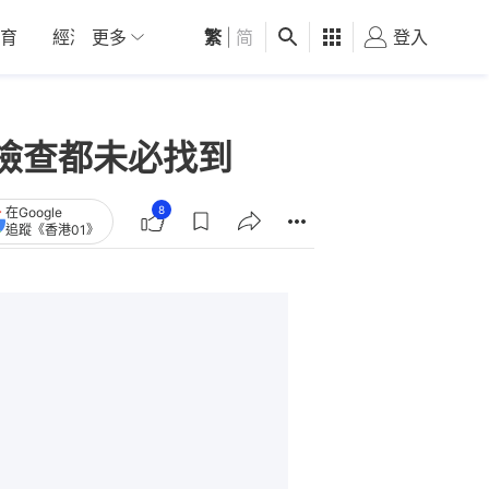
育
經濟
更多
01深圳
繁
觀點
|
简
健康
好食玩飛
登入
女
檢查都未必找到
8
在Google
追蹤《香港01》