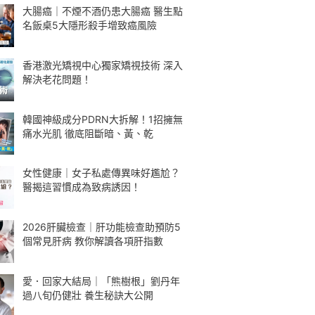
大腸癌｜不煙不酒仍患大腸癌 醫生點
名飯桌5大隱形殺手增致癌風險
香港激光矯視中心獨家矯視技術 深入
解決老花問題！
韓國神級成分PDRN大拆解！1招擁無
痛水光肌 徹底阻斷暗、黃、乾
女性健康｜女子私處傳異味好尷尬？
醫揭這習慣成為致病誘因！
2026肝臟檢查｜肝功能檢查助預防5
個常見肝病 教你解讀各項肝指數
愛．回家大結局｜「熊樹根」劉丹年
過八旬仍健壯 養生秘訣大公開