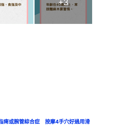
+
3
指痺或腕管綜合症　按摩4手穴好過用滑