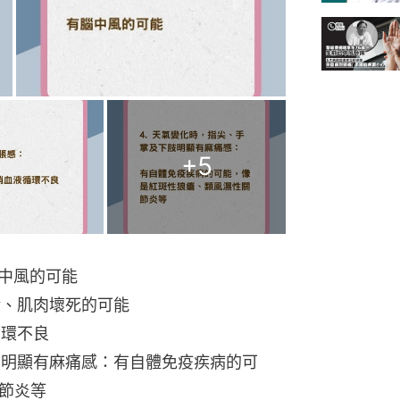
+
5
腦中風的可能
栓、肌肉壞死的可能
循環不良
肢明顯有麻痛感：有自體免疫疾病的可
節炎等