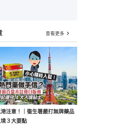
章
查看更多
返港注意！｜衞生署嚴打無牌藥品
入境３大要點