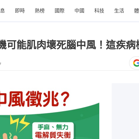
息
即時
熱榜
國際
中國
科技
生活
體
機可能肌肉壞死腦中風！這疾病
7