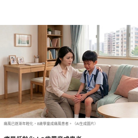
痛風已逐漸年輕化，8歲學童成痛風患者。（AI生成圖片）