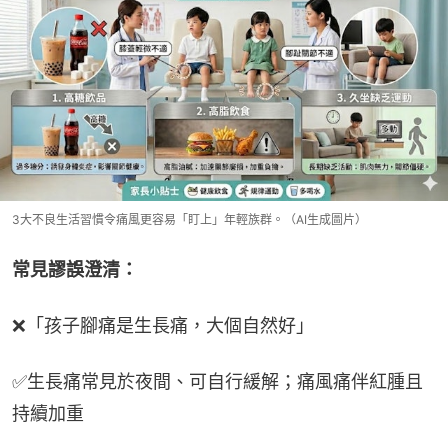
3大不良生活習慣令痛風更容易「盯上」年輕族群。（AI生成圖片）
常見謬誤澄清：
❌「孩子腳痛是生長痛，大個自然好」
✅生長痛常見於夜間、可自行緩解；痛風痛伴紅腫且
持續加重