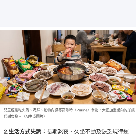
兒童經常吃火鍋、海鮮、動物內臟等高嘌呤（Purine）食物，大幅加重體內的尿酸
代謝負擔。（AI生成圖片）
2.生活方式失調：
長期熬夜、久坐不動及缺乏規律運