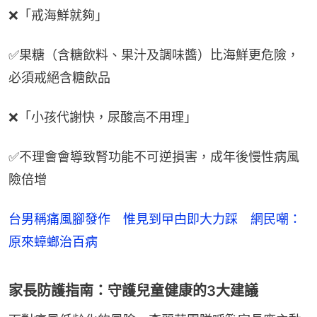
❌「戒海鮮就夠」
✅果糖（含糖飲料、果汁及調味醬）比海鮮更危險，
必須戒絕含糖飲品
❌「小孩代謝快，尿酸高不用理」
✅不理會會導致腎功能不可逆損害，成年後慢性病風
險倍增
台男稱痛風腳發作 惟見到曱甴即大力踩 網民嘲：
原來蟑螂治百病
家長防護指南：守護兒童健康的3大建議