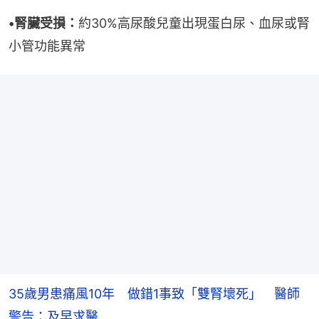
•腎臟受損：
約30%高尿酸兒童出現蛋白尿、血尿或腎
小管功能異常
35歲男患痛風10年 做錯1事致「雙腎壞死」 醫師
警告：及早求醫