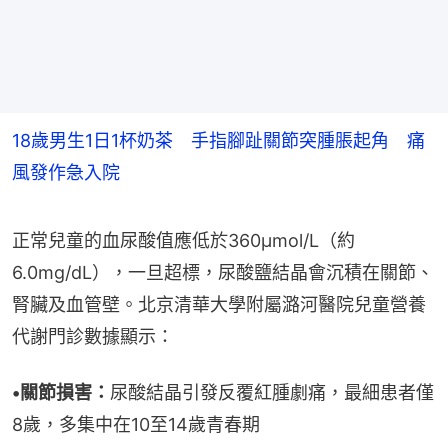
18歲男生1日1杯奶茶 手指腳趾關節突腫脹起角 痛
風發作急入院
正常兒童的血尿酸值應低於360µmol/L（約
6.0mg/dL），一旦超標，尿酸鹽結晶會沉積在關節、
腎臟及血管壁。北京清華大學附屬潞河醫院兒童營養
代謝門診數據顯示：
•關節損害：
尿酸結晶引發反覆紅腫劇痛，最細患者僅
8歲，多集中在10至14歲青春期