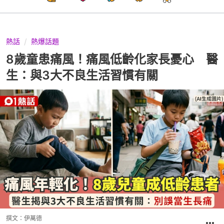
熱話
熱爆話題
8歲童患痛風！痛風低齡化家長憂心 醫
生：與3大不良生活習慣有關
撰文：
伊萬德