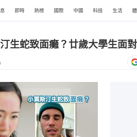
息
即時
熱榜
國際
中國
科技
生活
體
汀生蛇致面癱？廿歲大學生面對
0