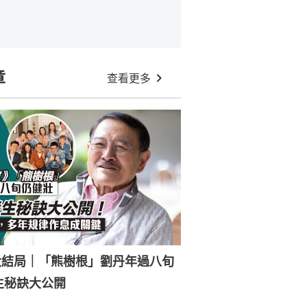
章
查看更多
大結局｜「熊樹根」劉丹年過八旬
生秘訣大公開