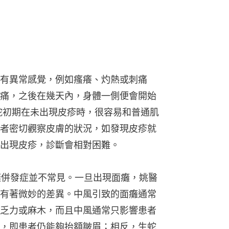
有異常感覺，例如瘙癢、灼熱或刺痛
痛，之後在幾天內，身體一側便會開始
蛇初期在未出現皮疹時，很容易和普通肌
者密切觀察皮膚的狀況，如發現皮疹就
出現皮疹，診斷會相對困難。
r的面癱併發症並不常見。一旦出現面癱，姚醫
有著微妙的差異。中風引致的面癱通常
乏力或麻木，而且中風通常只影響患者
，即患者仍能夠抬額皺眉；相反，生蛇