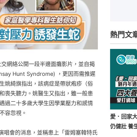
熱門文
r今年在社交網絡公開一段半邊面癱影片，並自揭
 Hunt Syndrome) ，更因而需推遲
生姚綺旗指出，該病症是帶狀疱疹（俗
和喪失聽力。姚醫生又指出，雖一般患
遇過二十多歲大學生因學業壓力和感情
不容忽視。
愛．回家
仍健壯 養
公布延遲演唱會的消息，並稱患上「雷姆塞韓特氏