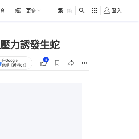
育
經濟
更多
01深圳
繁
觀點
|
简
健康
好食玩飛
登入
女
壓力誘發生蛇
4
在Google
追蹤《香港01》