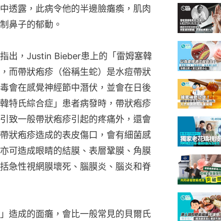
中透露，此病令他的半邊臉癱瘓，肌肉
制鼻子的郁動。
Justin Bieber患上的「雷姆塞韓
，而帶狀疱疹（俗稱生蛇）是水痘帶狀
毒會在感覺神經節中潛伏，並會在日後
韓特氏綜合症」患者病發時，帶狀疱疹
引致一般帶狀疱疹引起的疼痛外，還會
帶狀疱疹造成的表皮傷口，會有細菌感
亦可造成眼睛的結膜、表層鞏膜、角膜
括急性視網膜壞死、腦膜炎、腦炎和脊
」造成的面癱，會比一般常見的貝爾氏