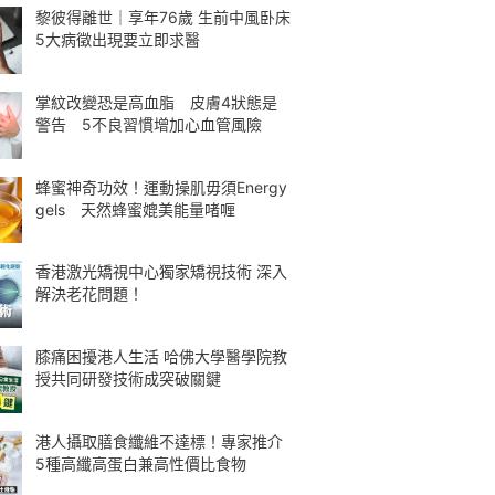
黎彼得離世｜享年76歲 生前中風卧床
5大病徵出現要立即求醫
掌紋改變恐是高血脂 皮膚4狀態是
警告 5不良習慣增加心血管風險
蜂蜜神奇功效！運動操肌毋須Energy
gels 天然蜂蜜媲美能量啫喱
香港激光矯視中心獨家矯視技術 深入
解決老花問題！
膝痛困擾港人生活 哈佛大學醫學院教
授共同研發技術成突破關鍵
港人攝取膳食纖維不達標！專家推介
5種高纖高蛋白兼高性價比食物