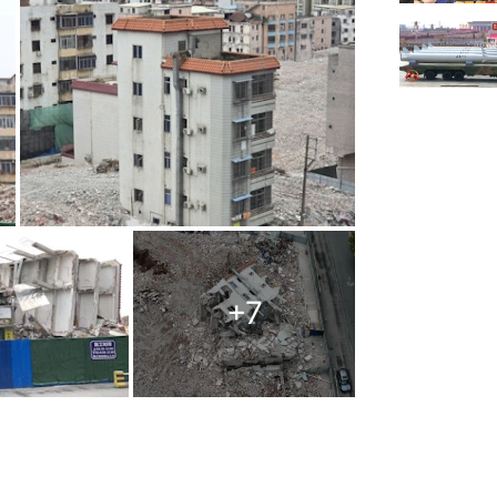
+
7
」