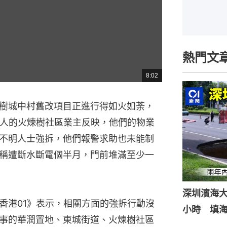
熱門文
8:02
總
共
時
間
樹城中村舊改項目正進行得如火如荼，
港人的火煉樹社區業主反映，他們的物業
不明人士強拆，他們報警求助也未能制
稱遭斷水斷電個半月，門前堆滿至少一
深圳濱海
香港01》表示，相關方面的強拆行動沒
小時 填
事的華潤置地、東城街道、火煉樹社區