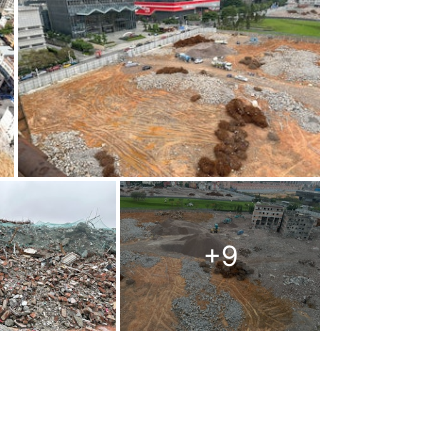
+
9
拆，事前他未曾簽署過同意書，也未就賠