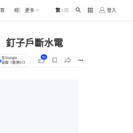
育
經濟
更多
01深圳
繁
觀點
|
简
健康
好食玩飛
登入
女
 釘子戶斷水電
93
在Google
追蹤《香港01》