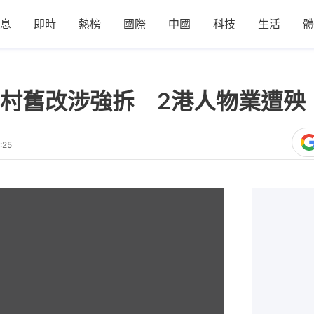
息
即時
熱榜
國際
中國
科技
生活
體
村舊改涉強拆 2港人物業遭殃
:25