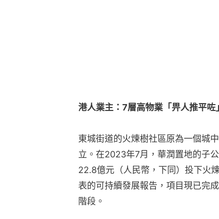
東城街道的火煉樹社區原為一個城中
立。在2023年7月，華潤置地的子
22.8億元（人民幣，下同）投下
表的可持續發展報告，項目現已完成
階段。
不過有7棟房屋的業主或業主家屬向
償協議的情況下遭身份不明人士強拆
年過6旬的港人林X培向《香港01》
港打拼，1995年在家鄉的銀樹路2
（約5920呎）的7層物業。