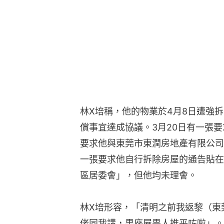
償事宜達成協議。3月20日有一張
要求他與東莞市東潤房地產有限公司
一張要求他自行拆除房屋的通告貼在
區居委會」，但他均未理會。
林X培形容，「清明之前我返黎（東莞）
佬同我講，果座屋畀人推平咗啦」。
另一名港人業主何先生在當地金樹路
日遭強拆，情況與林X培類似。該物業
（約2152呎），地舖和樓上單位原
多名業主聲稱房屋遭強拆（點圖