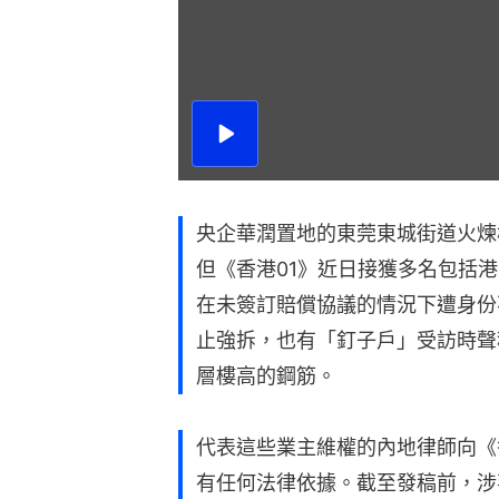
播
放
影
片
央企華潤置地的東莞東城街道火煉
但《香港01》近日接獲多名包括
在未簽訂賠償協議的情況下遭身份
止強拆，也有「釘子戶」受訪時聲
層樓高的鋼筋。
代表這些業主維權的內地律師向《
有任何法律依據。截至發稿前，涉