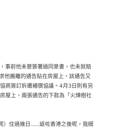
要求他搬離的通告貼在房屋上，該通告又
協商簽訂拆遷補償協議。4月3日則有另
房屋上，兩張通告的下款為「火煉樹社
住過幾日......返咗香港之後呢，我細
有一棟6層高的物業，同樣聲稱在4月8
在1998年建成，建築面積約200平方米
用作出租，租金每月3-4萬。
放大）：