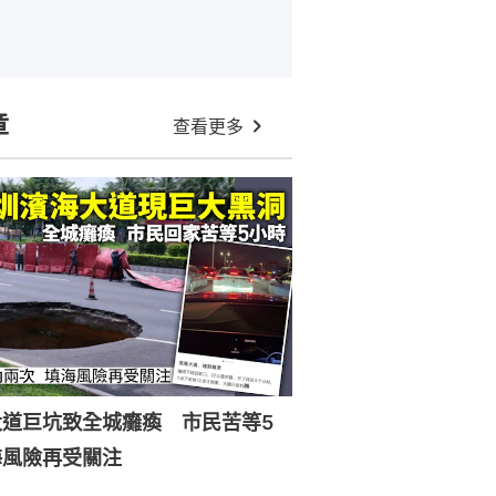
章
查看更多
大道巨坑致全城癱瘓 市民苦等5
海風險再受關注