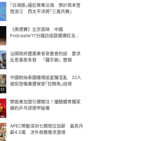
｢白海豚｣逼近華東沿海 預計周末登
陸浙江 西太平洋將｢三風共舞｣
《奧德賽》北京首映 中國
Podcaster17分鐘訪談路蘭爆紅全球
熱議
汕頭政府遭廣東省安委會約談 要求
反思事故多發 「鐵手腕」整頓
中國粉絲泰國機場追星釀混亂 22人
被拒登機兼遭保安｢拉眼角｣歧視
:11
樊振東加盟引爆關注！優酷體育獨家
續約乒乓球德甲版權
APEC帶動深圳七類崗位加薪 最高月
薪4.5萬 涉外商務需求激增