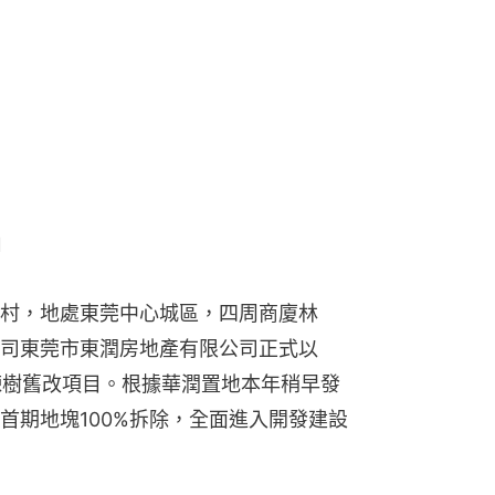
村，地處東莞中心城區，四周商廈林
公司東莞市東潤房地產有限公司正式以
火煉樹舊改項目。根據華潤置地本年稍早發
首期地塊100%拆除，全面進入開發建設
《香港01》表示，他們的物業在未簽訂賠
，其中包括2名港人業主。
表示，他在火煉樹當地長大，至80年代來
0號投資建成一棟建築面積約550平方米