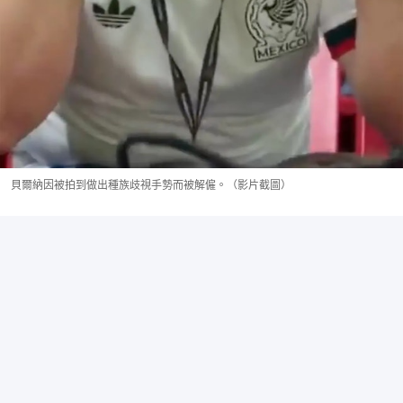
貝爾納因被拍到做出種族歧視手勢而被解僱。（影片截圖）