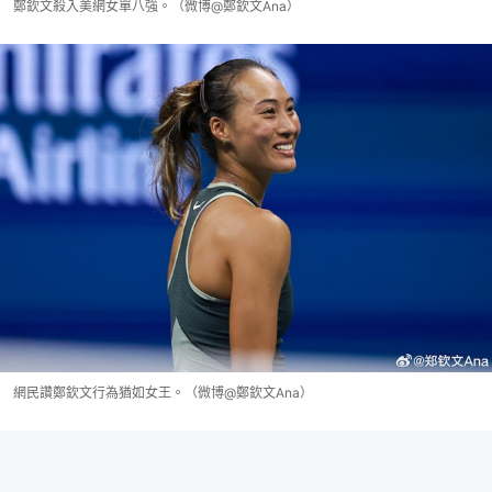
鄭欽文殺入美網女單八強。（微博@鄭欽文Ana）
網民讚鄭欽文行為猶如女王。（微博@鄭欽文Ana）