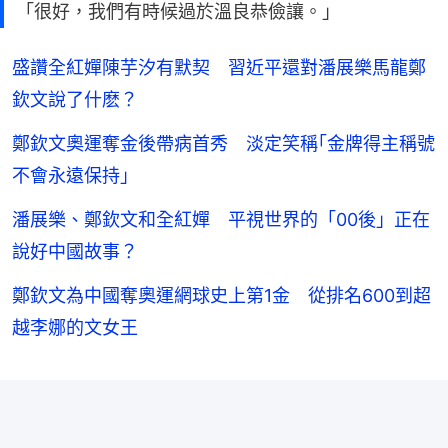
「很好，我們有時候過於溫良恭儉讓。」
盛讚全紅嬋陳芋汐有默契 習近平還對潘展樂馬龍鄭
欽文說了什麽？
鄭欽文奧運奪金後帶病首秀 淡定笑稱｢金牌得主稱號
不會永遠保持｣
潘展樂、鄭欽文和全紅嬋 平視世界的「00後」正在
說好中國故事？
鄭欽文為中國奪奧運網球史上第1金 從排名600到超
越李娜的文女王