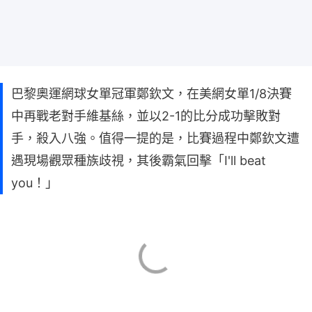
巴黎奧運網球女單冠軍鄭欽文，在美網女單1/8決賽
中再戰老對手維基絲，並以2-1的比分成功擊敗對
手，殺入八強。值得一提的是，比賽過程中鄭欽文遭
遇現場觀眾種族歧視，其後霸氣回擊「I'll beat
you！」