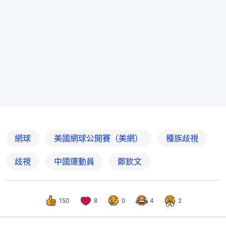
網球
美國網球公開賽（美網）
種族歧視
歧視
中國運動員
鄭欽文
150
8
0
4
2