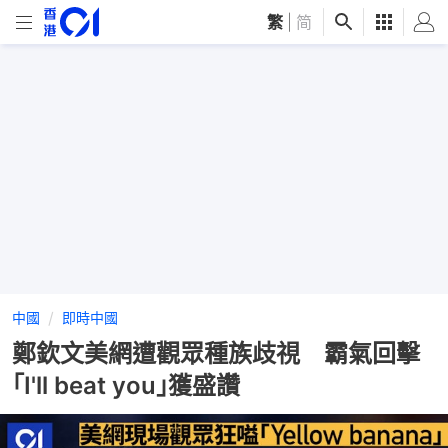
繁
|
简
中國
即時中國
鄭欽文美網遭觀眾種族歧視 霸氣回擊
｢I'll beat you｣獲盛讚