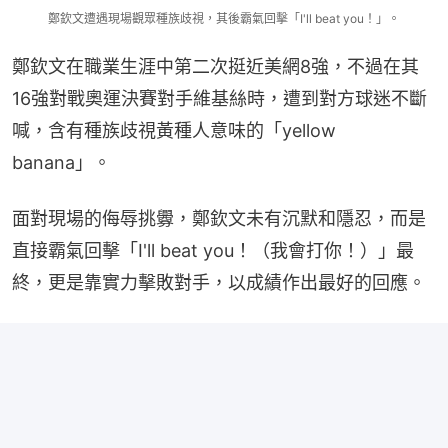
鄭欽文遭遇現場觀眾種族歧視，其後霸氣回擊「I'll beat you！」。
鄭欽文在職業生涯中第二次挺近美網8強，不過在其
16強對戰奧運決賽對手維基絲時，遭到對方球迷不斷
喊，含有種族歧視黃種人意味的「yellow 
banana」。
面對現場的侮辱挑釁，鄭欽文未有沉默和隱忍，而是
直接霸氣回擊「I'll beat you！（我會打你！）」最
終，更是靠實力擊敗對手，以成績作出最好的回應。