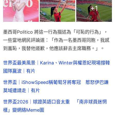
+
1
墨西哥Politico 將這一行為描述為「可恥的行為」，
一些當地網民評論道：「作為一名墨西哥同胞，我感
到羞恥，我替他道歉，他應該辭去主席職務。」。
世界盃最美風景｜Karina、Winter與權恩妃現場撐韓
國隊贏波｜有片
世界盃｜iShowSpeed稱葡萄牙將奪冠 惹怒伊巴謙
莫域遭請走｜有片
世界盃2026｜球證英語口音太重 「南非球員迷惘
樣」變網絡Meme圖